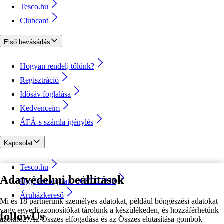
Tesco.hu
Clubcard
Első bevásárlás
Hogyan rendelj tőlünk?
Regisztráció
Idősáv foglalása
Kedvenceim
ÁFÁ-s számla igénylés
Kapcsolat
Tesco.hu
Adatvédelmi beállítások
Ügyfélszolgálat - 0680222333
Áruházkereső
Mi és 18 partnerünk személyes adatokat, például böngészési adatokat
vagy egyedi azonosítókat tárolunk a készülékeden, és hozzáférhetünk
followUs
azokhoz. Az Összes elfogadása és az Összes elutasítása gombok