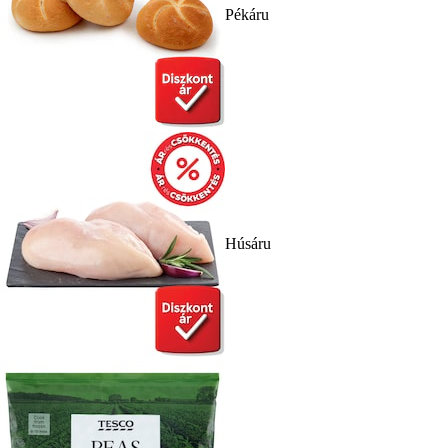
Pékáru
Húsáru