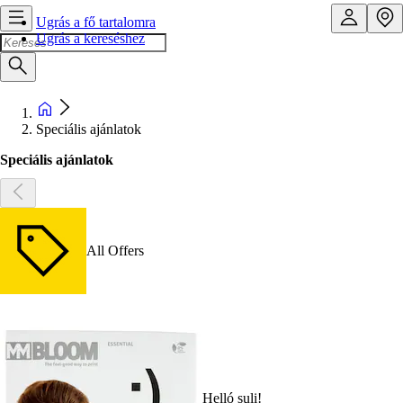
Ugrás a fő tartalomra
Ugrás a kereséshez
Speciális ajánlatok
Speciális ajánlatok
All Offers
Helló suli!