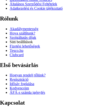
Általános Szerződési Feltételek
Adatkezelési és Cookie tájékoztató
Rólunk
Akadálymentesség
Hova szállítunk?
Szolgáltatás díjak
Süti beállítások
Fizetési lehetőségek
Tesco.hu
Clubcard
Első bevásárlás
Hogyan rendelj tőlünk?
Regisztráció
Idősáv foglalása
Kedvenceim
ÁFÁ-s számla igénylés
Kapcsolat