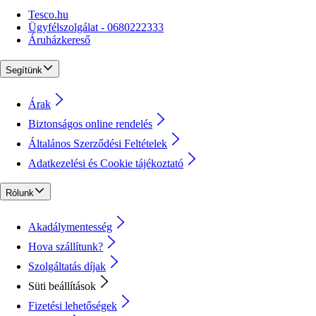
Tesco.hu
Ügyfélszolgálat - 0680222333
Áruházkereső
Segítünk
Árak
Biztonságos online rendelés
Általános Szerződési Feltételek
Adatkezelési és Cookie tájékoztató
Rólunk
Akadálymentesség
Hova szállítunk?
Szolgáltatás díjak
Süti beállítások
Fizetési lehetőségek