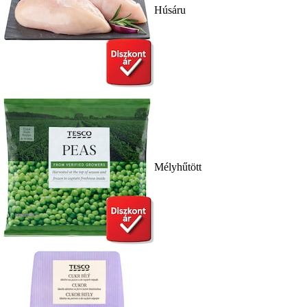
Húsáru
Mélyhűtött