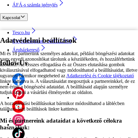
ÁFÁ-s számla igénylés
Kapcsolat
Tesco.hu
Adatvédelmi beállítások
Ügyfélszolgálat - 0680222333
Áruházkereső
Mi és 18 partnerünk személyes adatokat, például böngészési adatokat
vagy egyedi azonosítókat tárolunk a készülékeden, és hozzáférhetünk
followUs
azokhoz. Az Összes elfogadása és az Összes elutasítása gombok
kiválasztásával elfogadhatod vagy módosíthatod a beállításaidat, illetve
ugyanezt bármikor megteheted az
Adatkezelési és Cookie tájékoztató
linkre kattintva is. A választásaidat megosztjuk a partnereinkkel, de ez
nem érinti a böngészési adataidat. A beállításaid alapján személyre
tudjuk szabni a vásárlási élményedet az oldalon.
A hozzájárulási beállításokat bármikor módosíthatod a láblécben
található Süti beállítások linkre kattintva.
Mi és partnereink adataidat a következő célokra
használjuk: