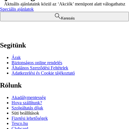
Aktuális ajánlataink közül az ‘Akciók’ menüpont alatt válogathatsz
Speciális ajánlatok
Keresés
Segítünk
Árak
Biztonságos online rendelés
Általános Szerződési Feltételek
Adatkezelési és Cookie tájékoztató
Rólunk
Akadálymentesség
Hova szállítunk?
Szolgáltatás díjak
Süti beállítások
Fizetési lehetőségek
Tesco.hu
Clubcard