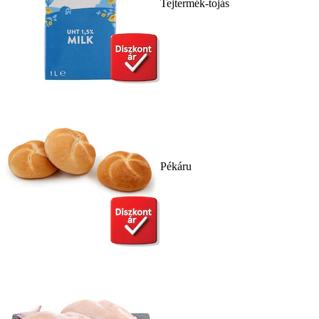
Tejtermék-tojás
Pékáru