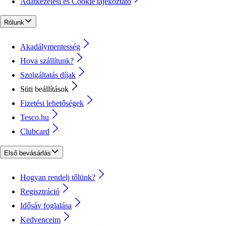
Adatkezelési és Cookie tájékoztató
Rólunk
Akadálymentesség
Hova szállítunk?
Szolgáltatás díjak
Süti beállítások
Fizetési lehetőségek
Tesco.hu
Clubcard
Első bevásárlás
Hogyan rendelj tőlünk?
Regisztráció
Idősáv foglalása
Kedvenceim