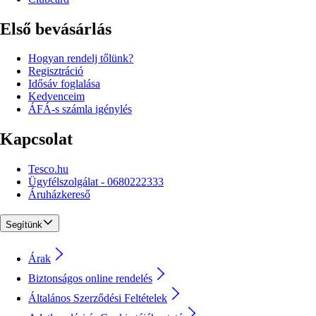
Első bevásárlás
Hogyan rendelj tőlünk?
Regisztráció
Idősáv foglalása
Kedvenceim
ÁFÁ-s számla igénylés
Kapcsolat
Tesco.hu
Ügyfélszolgálat - 0680222333
Áruházkereső
Segítünk
Árak
Biztonságos online rendelés
Általános Szerződési Feltételek