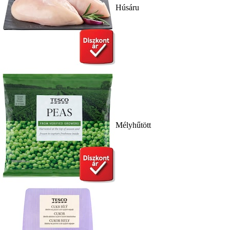
Húsáru
Mélyhűtött