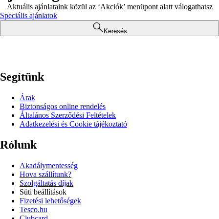
Aktuális ajánlataink közül az ‘Akciók’ menüpont alatt válogathatsz
Speciális ajánlatok
Keresés
Segítünk
Árak
Biztonságos online rendelés
Általános Szerződési Feltételek
Adatkezelési és Cookie tájékoztató
Rólunk
Akadálymentesség
Hova szállítunk?
Szolgáltatás díjak
Süti beállítások
Fizetési lehetőségek
Tesco.hu
Clubcard