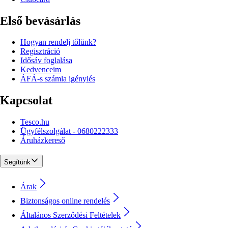
Első bevásárlás
Hogyan rendelj tőlünk?
Regisztráció
Idősáv foglalása
Kedvenceim
ÁFÁ-s számla igénylés
Kapcsolat
Tesco.hu
Ügyfélszolgálat - 0680222333
Áruházkereső
Segítünk
Árak
Biztonságos online rendelés
Általános Szerződési Feltételek