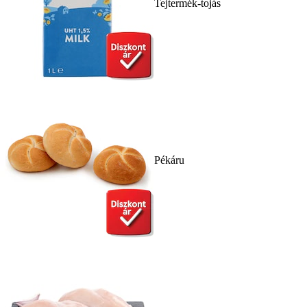
Tejtermék-tojás
Pékáru