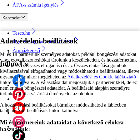
ÁFÁ-s számla igénylés
Kapcsolat
Tesco.hu
Adatvédelmi beállítások
Ügyfélszolgálat - 0680222333
Áruházkereső
Mi és 18 partnerünk személyes adatokat, például böngészési adatokat
vagy egyedi azonosítókat tárolunk a készülékeden, és hozzáférhetünk
followUs
azokhoz. Az Összes elfogadása és az Összes elutasítása gombok
kiválasztásával elfogadhatod vagy módosíthatod a beállításaidat, illetve
ugyanezt bármikor megteheted az
Adatkezelési és Cookie tájékoztató
linkre kattintva is. A választásaidat megosztjuk a partnereinkkel, de ez
nem érinti a böngészési adataidat. A beállításaid alapján személyre
tudjuk szabni a vásárlási élményedet az oldalon.
A hozzájárulási beállításokat bármikor módosíthatod a láblécben
található Süti beállítások linkre kattintva.
Mi és partnereink adataidat a következő célokra
használjuk: