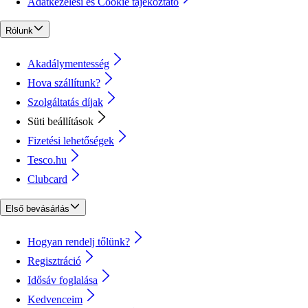
Adatkezelési és Cookie tájékoztató
Rólunk
Akadálymentesség
Hova szállítunk?
Szolgáltatás díjak
Süti beállítások
Fizetési lehetőségek
Tesco.hu
Clubcard
Első bevásárlás
Hogyan rendelj tőlünk?
Regisztráció
Idősáv foglalása
Kedvenceim