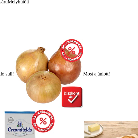
sáru
Mélyhűtött
ló suli!
Most ajánlott!