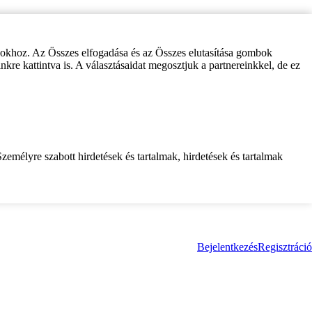
zokhoz. Az Összes elfogadása és az Összes elutasítása gombok
inkre kattintva is. A választásaidat megosztjuk a partnereinkkel, de ez
zemélyre szabott hirdetések és tartalmak, hirdetések és tartalmak
Bejelentkezés
Regisztráció