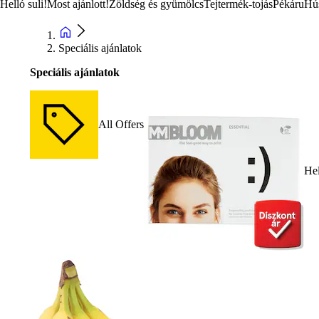
Helló suli!
Most ajánlott!
Zöldség és gyümölcs
Tejtermék-tojás
Pékáru
Hú
Speciális ajánlatok
Speciális ajánlatok
All Offers
Hel