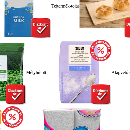
Tejtermék-tojás
Mélyhűtött
Alapvető 