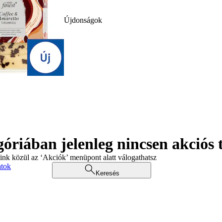
Újdonságok
góriában jelenleg nincsen akciós
aink közül az ‘Akciók’ menüpont alatt válogathatsz
atok
Keresés