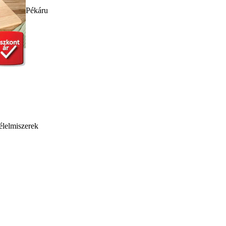
Pékáru
élelmiszerek