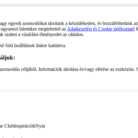
vagy egyedi azonosítókat tárolunk a készülékeden, és hozzáférhetünk a
ve ugyanezt bármikor megteheted az
Adatkezelési és Cookie tájékoztató
l
uk szabni a vásárlási élményedet az oldalon.
ó Süti beállítások linkre kattintva.
áljuk:
zonosítás céljából. Információk tárolása és/vagy elérése az eszközön. S
ne Club
Inspirációk
Nyár