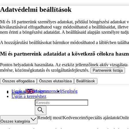
Adatvédelmi beállítások
Mi és 18 partnerünk személyes adatokat, például böngészési adatokat 
kiválasztásával elfogadhatod vagy módosíthatod a beállításaidat, illet
nem érinti a böngészési adataidat. A beállításaid alapján személyre tudj
A hozzájárulási beállításokat bármikor módosíthatod a láblécben találhat
Mi és partnereink adataidat a következő célokra haszn
Pontos helyadatok használata. Az eszköz jellemzőinek aktív vizsgálata a
mérése, közönségkutatás és szolgáltatásfejlesztés.
Partnereink listája
Összes elfogadása
Összes elutasítása
Beállítások
Ugrás a fő tartalomra
Hogyan rendelj
Segítség
English
Ugrás a kereséshez
Rendelj most!
Kedvenceim
Speciális ajánlatok
Onli
Összes kategória