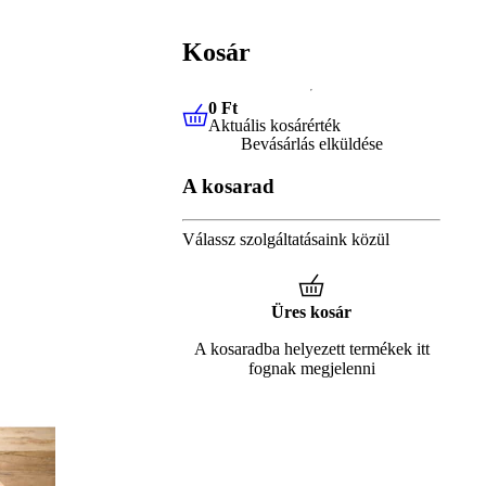
Kosár
0 Ft
Aktuális kosárérték
0 Ft
Aktuális kosárérték
Bevásárlás elküldése
A kosarad
Válassz szolgáltatásaink közül
Üres kosár
A kosaradba helyezett termékek itt
fognak megjelenni