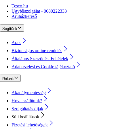
Tesco.hu
Ügyfélszolgálat - 0680222333
Áruházkereső
Segítünk
Árak
Biztonságos online rendelés
Általános Szerződési Feltételek
Adatkezelési és Cookie tájékoztató
Rólunk
Akadálymentesség
Hova szállítunk?
Szolgáltatás díjak
Süti beállítások
Fizetési lehetőségek