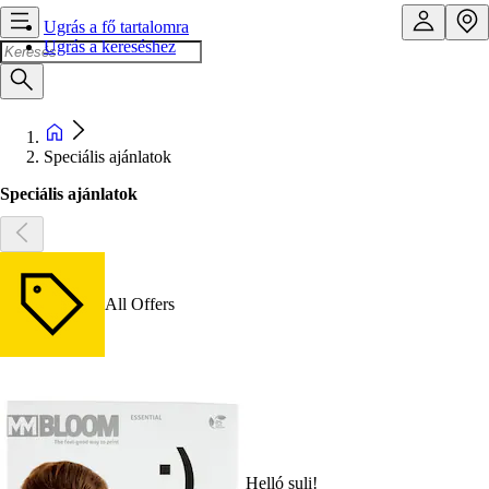
Ugrás a fő tartalomra
Ugrás a kereséshez
Speciális ajánlatok
Speciális ajánlatok
All Offers
Helló suli!