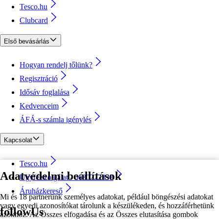
Tesco.hu
Clubcard
Első bevásárlás
Hogyan rendelj tőlünk?
Regisztráció
Idősáv foglalása
Kedvenceim
ÁFÁ-s számla igénylés
Kapcsolat
Tesco.hu
Adatvédelmi beállítások
Ügyfélszolgálat - 0680222333
Áruházkereső
Mi és 18 partnerünk személyes adatokat, például böngészési adatokat
vagy egyedi azonosítókat tárolunk a készülékeden, és hozzáférhetünk
followUs
azokhoz. Az Összes elfogadása és az Összes elutasítása gombok