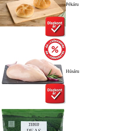
Pékáru
Húsáru