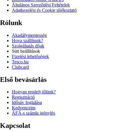
Általános Szerződési Feltételek
Adatkezelési és Cookie tájékoztató
Rólunk
Akadálymentesség
Hova szállítunk?
Szolgáltatás díjak
Süti beállítások
Fizetési lehetőségek
Tesco.hu
Clubcard
Első bevásárlás
Hogyan rendelj tőlünk?
Regisztráció
Idősáv foglalása
Kedvenceim
ÁFÁ-s számla igénylés
Kapcsolat