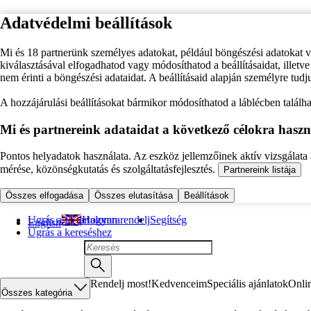
Adatvédelmi beállítások
Mi és 18 partnerünk személyes adatokat, például böngészési adatokat 
kiválasztásával elfogadhatod vagy módosíthatod a beállításaidat, illet
nem érinti a böngészési adataidat. A beállításaid alapján személyre tudj
A hozzájárulási beállításokat bármikor módosíthatod a láblécben találhat
Mi és partnereink adataidat a következő célokra haszn
Pontos helyadatok használata. Az eszköz jellemzőinek aktív vizsgálata a
mérése, közönségkutatás és szolgáltatásfejlesztés.
Partnereink listája
Összes elfogadása
Összes elutasítása
Beállítások
Ugrás a fő tartalomra
Hogyan rendelj
Segítség
English
Ugrás a kereséshez
Rendelj most!
Kedvenceim
Speciális ajánlatok
Onli
Összes kategória