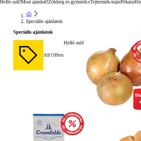
Helló suli!
Most ajánlott!
Zöldség és gyümölcs
Tejtermék-tojás
Pékáru
Hú
Speciális ajánlatok
Speciális ajánlatok
Helló suli!
All Offers