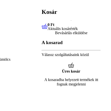
Kosár
0 Ft
Aktuális kosárérték
0 Ft
Aktuális kosárérték
Bevásárlás elküldése
A kosarad
Válassz szolgáltatásaink közül
ümölcs
Üres kosár
A kosaradba helyezett termékek itt
fognak megjelenni