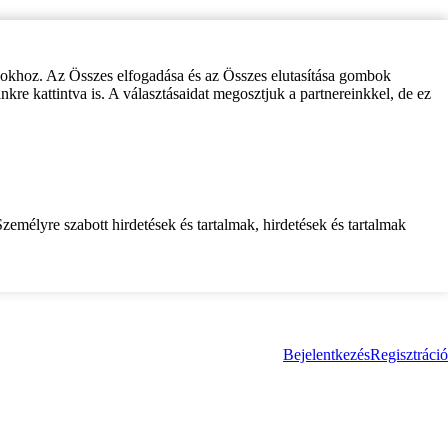
zokhoz. Az Összes elfogadása és az Összes elutasítása gombok
inkre kattintva is. A választásaidat megosztjuk a partnereinkkel, de ez
zemélyre szabott hirdetések és tartalmak, hirdetések és tartalmak
Bejelentkezés
Regisztráció