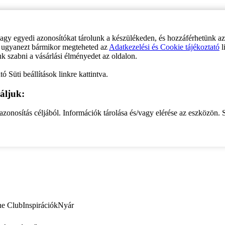
vagy egyedi azonosítókat tárolunk a készülékeden, és hozzáférhetünk a
ve ugyanezt bármikor megteheted az
Adatkezelési és Cookie tájékoztató
l
uk szabni a vásárlási élményedet az oldalon.
ó Süti beállítások linkre kattintva.
áljuk:
zonosítás céljából. Információk tárolása és/vagy elérése az eszközön. S
ne Club
Inspirációk
Nyár