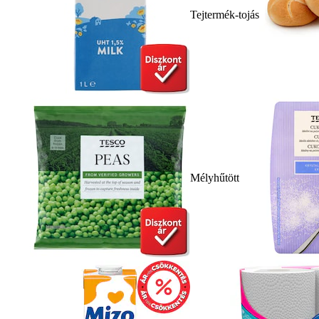
Tejtermék-tojás
Mélyhűtött