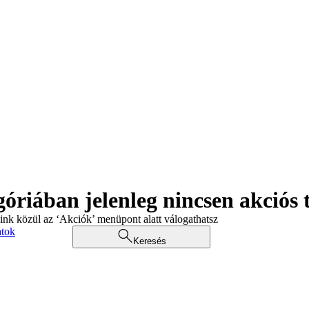
góriában jelenleg nincsen akciós
aink közül az ‘Akciók’ menüpont alatt válogathatsz
atok
Keresés