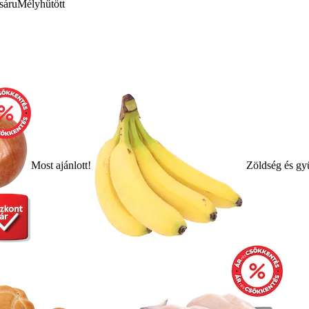
sáru
Mélyhűtött
Most ajánlott!
Zöldség és gy