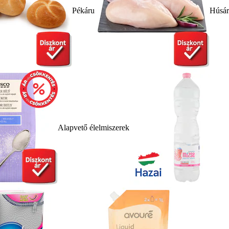
Pékáru
Húsá
Alapvető élelmiszerek