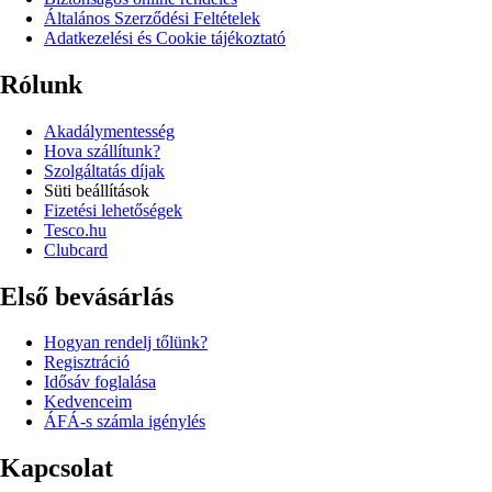
Általános Szerződési Feltételek
Adatkezelési és Cookie tájékoztató
Rólunk
Akadálymentesség
Hova szállítunk?
Szolgáltatás díjak
Süti beállítások
Fizetési lehetőségek
Tesco.hu
Clubcard
Első bevásárlás
Hogyan rendelj tőlünk?
Regisztráció
Idősáv foglalása
Kedvenceim
ÁFÁ-s számla igénylés
Kapcsolat