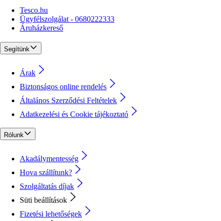
Tesco.hu
Ügyfélszolgálat - 0680222333
Áruházkereső
Segítünk
Árak
Biztonságos online rendelés
Általános Szerződési Feltételek
Adatkezelési és Cookie tájékoztató
Rólunk
Akadálymentesség
Hova szállítunk?
Szolgáltatás díjak
Süti beállítások
Fizetési lehetőségek