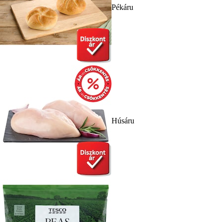
Pékáru
Húsáru