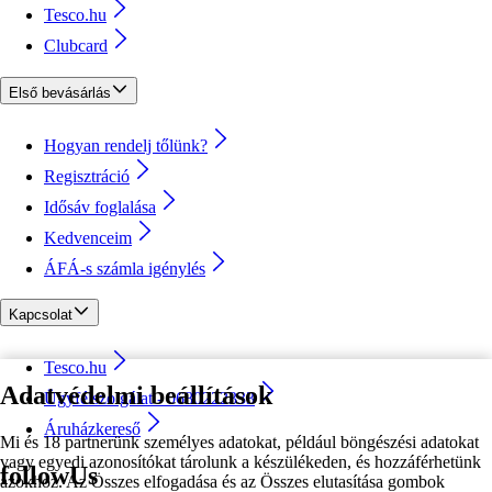
Tesco.hu
Clubcard
Első bevásárlás
Hogyan rendelj tőlünk?
Regisztráció
Idősáv foglalása
Kedvenceim
ÁFÁ-s számla igénylés
Kapcsolat
Tesco.hu
Adatvédelmi beállítások
Ügyfélszolgálat - 0680222333
Áruházkereső
Mi és 18 partnerünk személyes adatokat, például böngészési adatokat
vagy egyedi azonosítókat tárolunk a készülékeden, és hozzáférhetünk
followUs
azokhoz. Az Összes elfogadása és az Összes elutasítása gombok