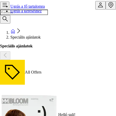
Ugrás a fő tartalomra
Ugrás a kereséshez
Speciális ajánlatok
Speciális ajánlatok
All Offers
Helló suli!