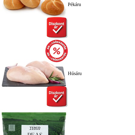
Pékáru
Húsáru