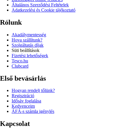
Általános Szerződési Feltételek
Adatkezelési és Cookie tájékoztató
Rólunk
Akadálymentesség
Hova szállítunk?
Szolgáltatás díjak
Süti beállítások
Fizetési lehetőségek
Tesco.hu
Clubcard
Első bevásárlás
Hogyan rendelj tőlünk?
Regisztráció
Idősáv foglalása
Kedvenceim
ÁFÁ-s számla igénylés
Kapcsolat