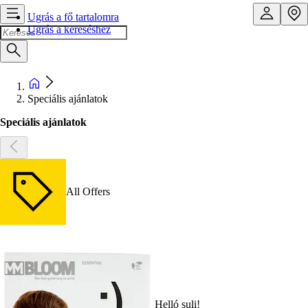
Ugrás a fő tartalomra
Ugrás a kereséshez
Speciális ajánlatok
Speciális ajánlatok
All Offers
Helló suli!