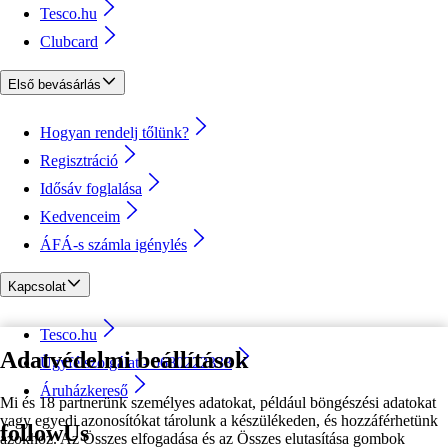
Tesco.hu
Clubcard
Első bevásárlás
Hogyan rendelj tőlünk?
Regisztráció
Idősáv foglalása
Kedvenceim
ÁFÁ-s számla igénylés
Kapcsolat
Tesco.hu
Adatvédelmi beállítások
Ügyfélszolgálat - 0680222333
Áruházkereső
Mi és 18 partnerünk személyes adatokat, például böngészési adatokat
vagy egyedi azonosítókat tárolunk a készülékeden, és hozzáférhetünk
followUs
azokhoz. Az Összes elfogadása és az Összes elutasítása gombok