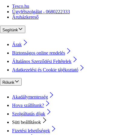
Tesco.hu
Ügyfélszolgálat - 0680222333
Áruházkereső
Segítünk
Árak
Biztonságos online rendelés
Általános Szerződési Feltételek
Adatkezelési és Cookie tájékoztató
Rólunk
Akadálymentesség
Hova szállítunk?
Szolgáltatás díjak
Süti beállítások
Fizetési lehetőségek