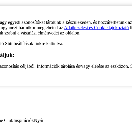
vagy egyedi azonosítókat tárolunk a készülékeden, és hozzáférhetünk a
ve ugyanezt bármikor megteheted az
Adatkezelési és Cookie tájékoztató
l
uk szabni a vásárlási élményedet az oldalon.
ó Süti beállítások linkre kattintva.
áljuk:
zonosítás céljából. Információk tárolása és/vagy elérése az eszközön. S
ne Club
Inspirációk
Nyár