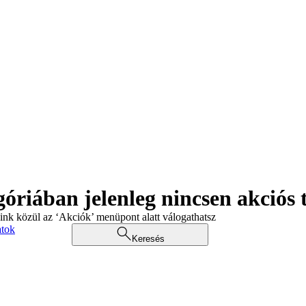
góriában jelenleg nincsen akciós
aink közül az ‘Akciók’ menüpont alatt válogathatsz
atok
Keresés