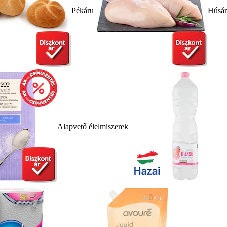
Pékáru
Húsá
Alapvető élelmiszerek