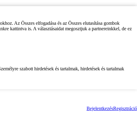
zokhoz. Az Összes elfogadása és az Összes elutasítása gombok
inkre kattintva is. A választásaidat megosztjuk a partnereinkkel, de ez
zemélyre szabott hirdetések és tartalmak, hirdetések és tartalmak
Bejelentkezés
Regisztráció