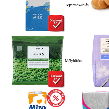
Tejtermék-tojás
Mélyhűtött