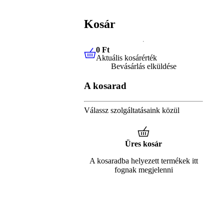
Kosár
0 Ft
Aktuális kosárérték
0 Ft
Aktuális kosárérték
Bevásárlás elküldése
A kosarad
Válassz szolgáltatásaink közül
Üres kosár
A kosaradba helyezett termékek itt
fognak megjelenni