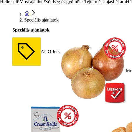
Helló suli!
Most ajánlott!
Zöldség és gyümölcs
Tejtermék-tojás
Pékáru
Hú
Speciális ajánlatok
Speciális ajánlatok
All Offers
Mos