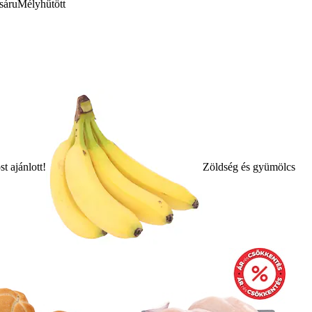
sáru
Mélyhűtött
t ajánlott!
Zöldség és gyümölcs