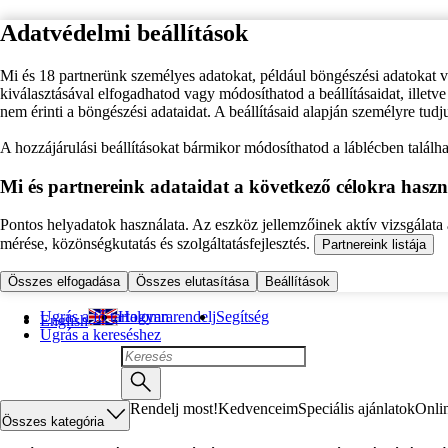
Adatvédelmi beállítások
Mi és 18 partnerünk személyes adatokat, például böngészési adatokat 
kiválasztásával elfogadhatod vagy módosíthatod a beállításaidat, illet
nem érinti a böngészési adataidat. A beállításaid alapján személyre tudj
A hozzájárulási beállításokat bármikor módosíthatod a láblécben találhat
Mi és partnereink adataidat a következő célokra haszn
Pontos helyadatok használata. Az eszköz jellemzőinek aktív vizsgálata a
mérése, közönségkutatás és szolgáltatásfejlesztés.
Partnereink listája
Összes elfogadása
Összes elutasítása
Beállítások
Ugrás a fő tartalomra
Hogyan rendelj
Segítség
English
Ugrás a kereséshez
Rendelj most!
Kedvenceim
Speciális ajánlatok
Onli
Összes kategória