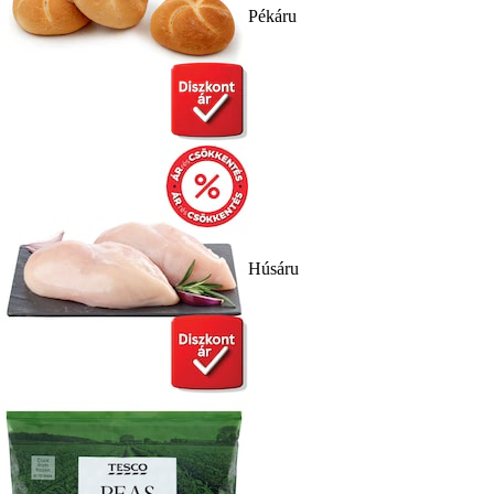
Pékáru
Húsáru