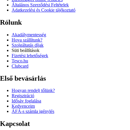
Általános Szerződési Feltételek
Adatkezelési és Cookie tájékoztató
Rólunk
Akadálymentesség
Hova szállítunk?
Szolgáltatás díjak
Süti beállítások
Fizetési lehetőségek
Tesco.hu
Clubcard
Első bevásárlás
Hogyan rendelj tőlünk?
Regisztráció
Idősáv foglalása
Kedvenceim
ÁFÁ-s számla igénylés
Kapcsolat