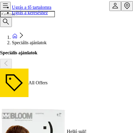
Ugrás a fő tartalomra
Ugrás a kereséshez
Speciális ajánlatok
Speciális ajánlatok
All Offers
Helló suli!