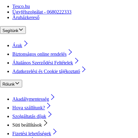
Tesco.hu
Ügyfélszolgálat - 0680222333
Áruházkereső
Segítünk
Árak
Biztonságos online rendelés
Általános Szerződési Feltételek
Adatkezelési és Cookie tájékoztató
Rólunk
Akadálymentesség
Hova szállítunk?
Szolgáltatás díjak
Süti beállítások
Fizetési lehetőségek