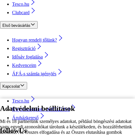
Tesco.hu
Clubcard
Első bevásárlás
Hogyan rendelj tőlünk?
Regisztráció
Idősáv foglalása
Kedvenceim
ÁFÁ-s számla igénylés
Kapcsolat
Tesco.hu
Adatvédelmi beállítások
Ügyfélszolgálat - 0680222333
Áruházkereső
Mi és 18 partnerünk személyes adatokat, például böngészési adatokat
vagy egyedi azonosítókat tárolunk a készülékeden, és hozzáférhetünk
followUs
azokhoz. Az Összes elfogadása és az Összes elutasítása gombok