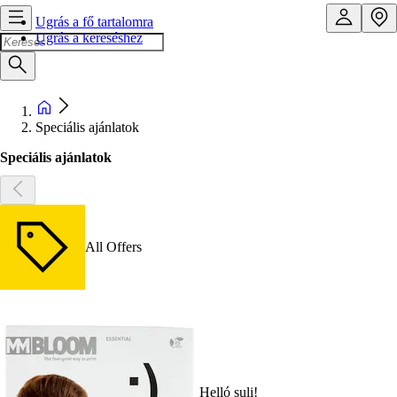
Ugrás a fő tartalomra
Ugrás a kereséshez
Speciális ajánlatok
Speciális ajánlatok
All Offers
Helló suli!