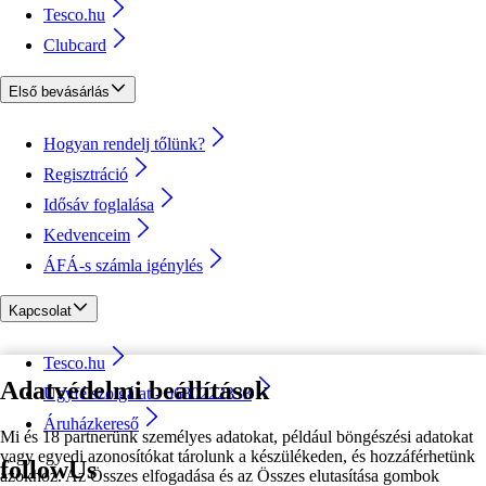
Tesco.hu
Clubcard
Első bevásárlás
Hogyan rendelj tőlünk?
Regisztráció
Idősáv foglalása
Kedvenceim
ÁFÁ-s számla igénylés
Kapcsolat
Tesco.hu
Adatvédelmi beállítások
Ügyfélszolgálat - 0680222333
Áruházkereső
Mi és 18 partnerünk személyes adatokat, például böngészési adatokat
vagy egyedi azonosítókat tárolunk a készülékeden, és hozzáférhetünk
followUs
azokhoz. Az Összes elfogadása és az Összes elutasítása gombok