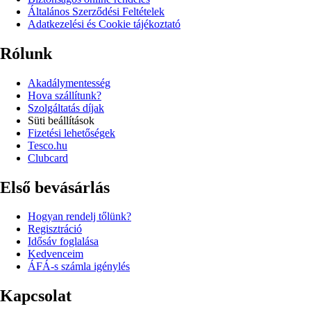
Általános Szerződési Feltételek
Adatkezelési és Cookie tájékoztató
Rólunk
Akadálymentesség
Hova szállítunk?
Szolgáltatás díjak
Süti beállítások
Fizetési lehetőségek
Tesco.hu
Clubcard
Első bevásárlás
Hogyan rendelj tőlünk?
Regisztráció
Idősáv foglalása
Kedvenceim
ÁFÁ-s számla igénylés
Kapcsolat