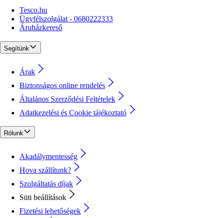
Tesco.hu
Ügyfélszolgálat - 0680222333
Áruházkereső
Segítünk
Árak
Biztonságos online rendelés
Általános Szerződési Feltételek
Adatkezelési és Cookie tájékoztató
Rólunk
Akadálymentesség
Hova szállítunk?
Szolgáltatás díjak
Süti beállítások
Fizetési lehetőségek