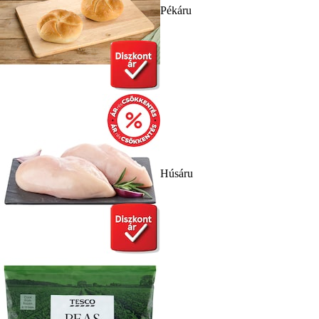
Pékáru
Húsáru