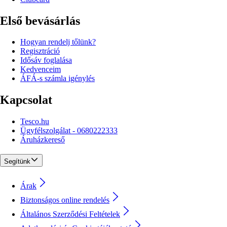
Első bevásárlás
Hogyan rendelj tőlünk?
Regisztráció
Idősáv foglalása
Kedvenceim
ÁFÁ-s számla igénylés
Kapcsolat
Tesco.hu
Ügyfélszolgálat - 0680222333
Áruházkereső
Segítünk
Árak
Biztonságos online rendelés
Általános Szerződési Feltételek