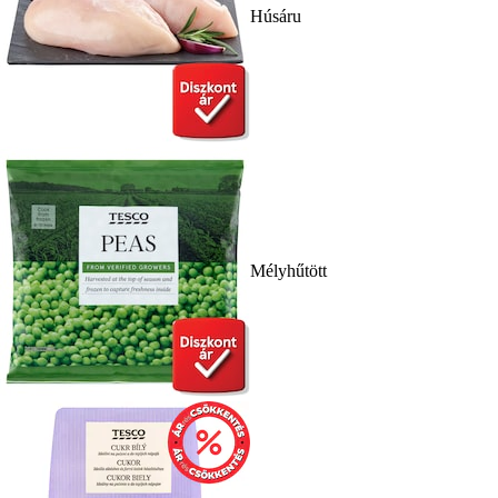
Húsáru
Mélyhűtött