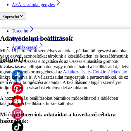
ÁFÁ-s számla igénylés
Kapcsolat
Tesco.hu
Adatvédelmi beállítások
Ügyfélszolgálat - 0680222333
Áruházkereső
Mi és 18 partnerünk személyes adatokat, például böngészési adatokat
vagy egyedi azonosítókat tárolunk a készülékeden, és hozzáférhetünk
followUs
azokhoz. Az Összes elfogadása és az Összes elutasítása gombok
kiválasztásával elfogadhatod vagy módosíthatod a beállításaidat, illetve
ugyanezt bármikor megteheted az
Adatkezelési és Cookie tájékoztató
linkre kattintva is. A választásaidat megosztjuk a partnereinkkel, de ez
nem érinti a böngészési adataidat. A beállításaid alapján személyre
tudjuk szabni a vásárlási élményedet az oldalon.
A hozzájárulási beállításokat bármikor módosíthatod a láblécben
található Süti beállítások linkre kattintva.
Mi és partnereink adataidat a következő célokra
használjuk: