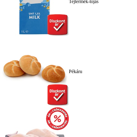
Tejtermék-tojás
Pékáru