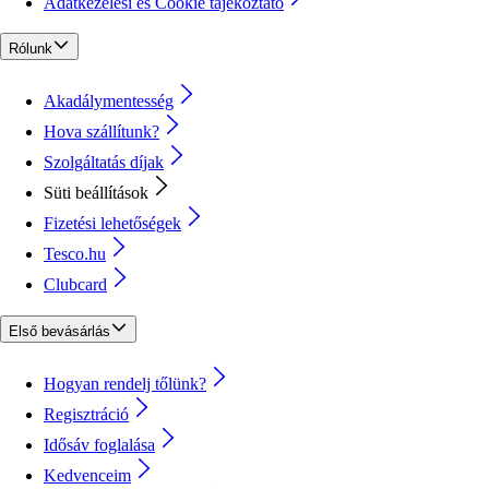
Adatkezelési és Cookie tájékoztató
Rólunk
Akadálymentesség
Hova szállítunk?
Szolgáltatás díjak
Süti beállítások
Fizetési lehetőségek
Tesco.hu
Clubcard
Első bevásárlás
Hogyan rendelj tőlünk?
Regisztráció
Idősáv foglalása
Kedvenceim