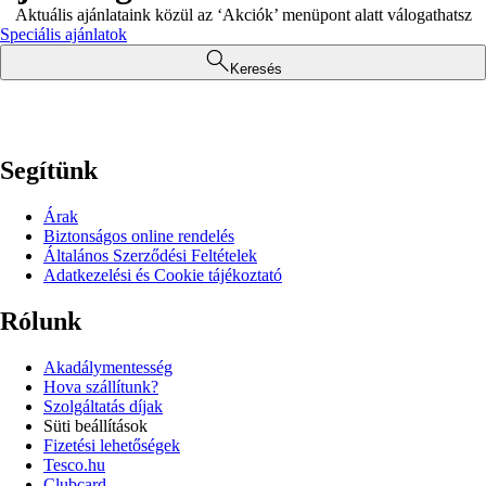
Aktuális ajánlataink közül az ‘Akciók’ menüpont alatt válogathatsz
Speciális ajánlatok
Keresés
Segítünk
Árak
Biztonságos online rendelés
Általános Szerződési Feltételek
Adatkezelési és Cookie tájékoztató
Rólunk
Akadálymentesség
Hova szállítunk?
Szolgáltatás díjak
Süti beállítások
Fizetési lehetőségek
Tesco.hu
Clubcard