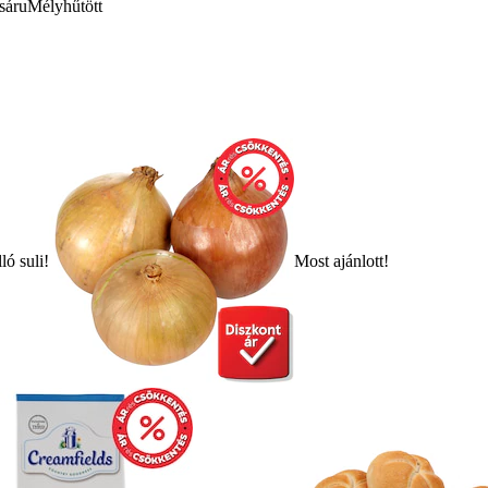
sáru
Mélyhűtött
ló suli!
Most ajánlott!