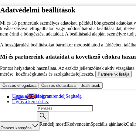
Adatvédelmi beállítások
Mi és 18 partnerünk személyes adatokat, például böngészési adatokat 
kiválasztásával elfogadhatod vagy módosíthatod a beállításaidat, illet
nem érinti a böngészési adataidat. A beállításaid alapján személyre tudj
A hozzájárulási beállításokat bármikor módosíthatod a láblécben találhat
Mi és partnereink adataidat a következő célokra haszn
Pontos helyadatok használata. Az eszköz jellemzőinek aktív vizsgálata a
mérése, közönségkutatás és szolgáltatásfejlesztés.
Partnereink listája
Összes elfogadása
Összes elutasítása
Beállítások
Ugrás a fő tartalomra
Hogyan rendelj
Segítség
English
Ugrás a kereséshez
Rendelj most!
Kedvenceim
Speciális ajánlatok
Onli
Összes kategória