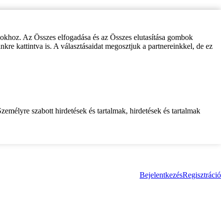
zokhoz. Az Összes elfogadása és az Összes elutasítása gombok
inkre kattintva is. A választásaidat megosztjuk a partnereinkkel, de ez
zemélyre szabott hirdetések és tartalmak, hirdetések és tartalmak
Bejelentkezés
Regisztráció