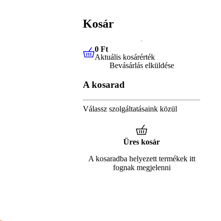
Kosár
0 Ft
Aktuális kosárérték
0 Ft
Aktuális kosárérték
Bevásárlás elküldése
A kosarad
Válassz szolgáltatásaink közül
Üres kosár
A kosaradba helyezett termékek itt
fognak megjelenni