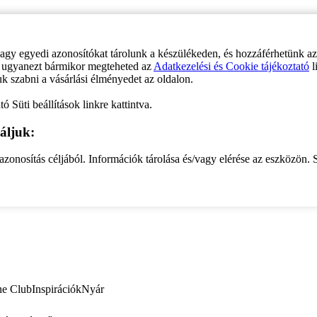
vagy egyedi azonosítókat tárolunk a készülékeden, és hozzáférhetünk a
ve ugyanezt bármikor megteheted az
Adatkezelési és Cookie tájékoztató
l
uk szabni a vásárlási élményedet az oldalon.
ó Süti beállítások linkre kattintva.
áljuk:
zonosítás céljából. Információk tárolása és/vagy elérése az eszközön. S
ne Club
Inspirációk
Nyár