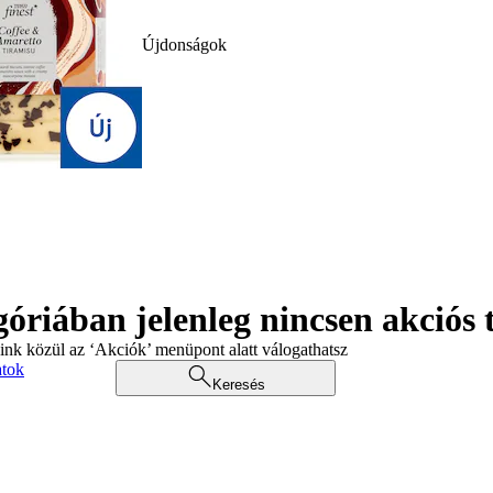
Újdonságok
góriában jelenleg nincsen akciós
aink közül az ‘Akciók’ menüpont alatt válogathatsz
atok
Keresés