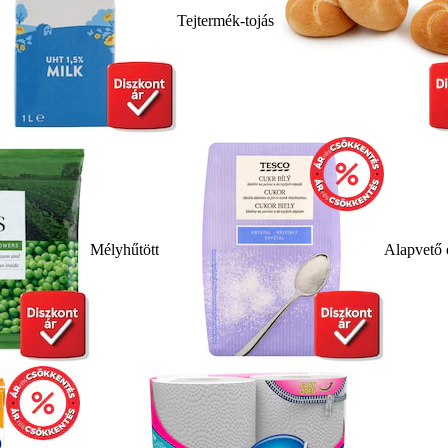
Tejtermék-tojás
Mélyhűtött
Alapvető 