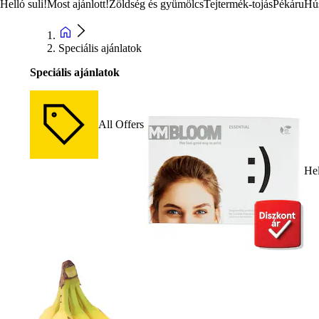
Helló suli!
Most ajánlott!
Zöldség és gyümölcs
Tejtermék-tojás
Pékáru
Hú
Speciális ajánlatok
Speciális ajánlatok
All Offers
Hel