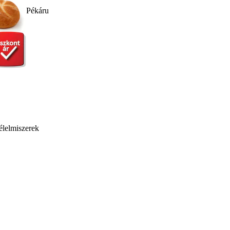
Pékáru
élelmiszerek