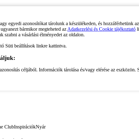
vagy egyedi azonosítókat tárolunk a készülékeden, és hozzáférhetünk a
ve ugyanezt bármikor megteheted az
Adatkezelési és Cookie tájékoztató
l
uk szabni a vásárlási élményedet az oldalon.
ó Süti beállítások linkre kattintva.
áljuk:
zonosítás céljából. Információk tárolása és/vagy elérése az eszközön. S
ne Club
Inspirációk
Nyár