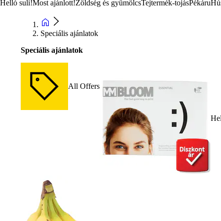
Helló suli!
Most ajánlott!
Zöldség és gyümölcs
Tejtermék-tojás
Pékáru
Hú
Speciális ajánlatok
Speciális ajánlatok
All Offers
Hel