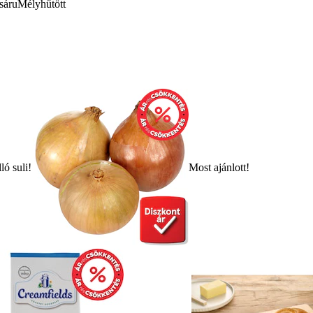
sáru
Mélyhűtött
ló suli!
Most ajánlott!