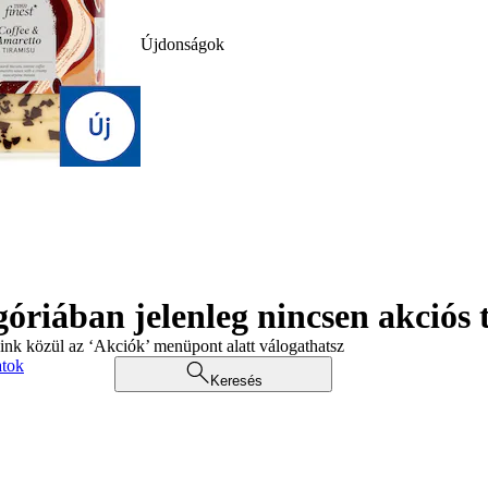
Újdonságok
góriában jelenleg nincsen akciós
aink közül az ‘Akciók’ menüpont alatt válogathatsz
atok
Keresés