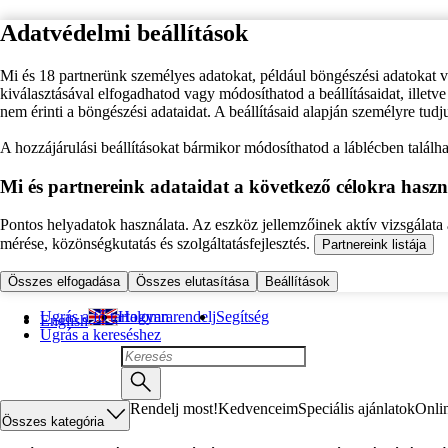
Adatvédelmi beállítások
Mi és 18 partnerünk személyes adatokat, például böngészési adatokat 
kiválasztásával elfogadhatod vagy módosíthatod a beállításaidat, illet
nem érinti a böngészési adataidat. A beállításaid alapján személyre tudj
A hozzájárulási beállításokat bármikor módosíthatod a láblécben találhat
Mi és partnereink adataidat a következő célokra haszn
Pontos helyadatok használata. Az eszköz jellemzőinek aktív vizsgálata a
mérése, közönségkutatás és szolgáltatásfejlesztés.
Partnereink listája
Összes elfogadása
Összes elutasítása
Beállítások
Ugrás a fő tartalomra
Hogyan rendelj
Segítség
English
Ugrás a kereséshez
Rendelj most!
Kedvenceim
Speciális ajánlatok
Onli
Összes kategória