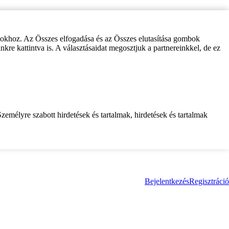
zokhoz. Az Összes elfogadása és az Összes elutasítása gombok
inkre kattintva is. A választásaidat megosztjuk a partnereinkkel, de ez
zemélyre szabott hirdetések és tartalmak, hirdetések és tartalmak
Bejelentkezés
Regisztráció