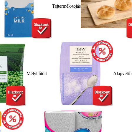
Tejtermék-tojás
Mélyhűtött
Alapvető 