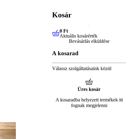
Kosár
0 Ft
Aktuális kosárérték
0 Ft
Aktuális kosárérték
Bevásárlás elküldése
A kosarad
Válassz szolgáltatásaink közül
Üres kosár
A kosaradba helyezett termékek itt
fognak megjelenni