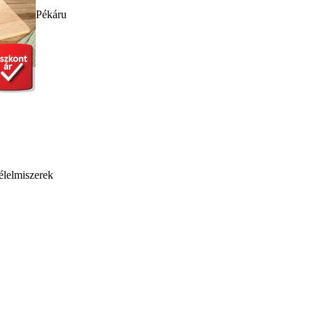
Pékáru
élelmiszerek