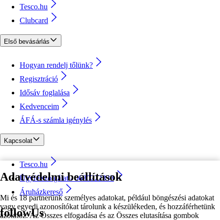
Tesco.hu
Clubcard
Első bevásárlás
Hogyan rendelj tőlünk?
Regisztráció
Idősáv foglalása
Kedvenceim
ÁFÁ-s számla igénylés
Kapcsolat
Tesco.hu
Adatvédelmi beállítások
Ügyfélszolgálat - 0680222333
Áruházkereső
Mi és 18 partnerünk személyes adatokat, például böngészési adatokat
vagy egyedi azonosítókat tárolunk a készülékeden, és hozzáférhetünk
followUs
azokhoz. Az Összes elfogadása és az Összes elutasítása gombok