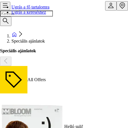
Ugrás a fő tartalomra
Ugrás a kereséshez
Speciális ajánlatok
Speciális ajánlatok
All Offers
Helló suli!