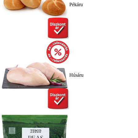
Pékáru
Húsáru