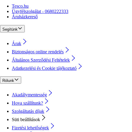
Tesco.hu
Ügyfélszolgálat - 0680222333
Áruházkereső
Segítünk
Árak
Biztonságos online rendelés
Általános Szerződési Feltételek
Adatkezelési és Cookie tájékoztató
Rólunk
Akadálymentesség
Hova szállítunk?
Szolgáltatás díjak
Süti beállítások
Fizetési lehetőségek