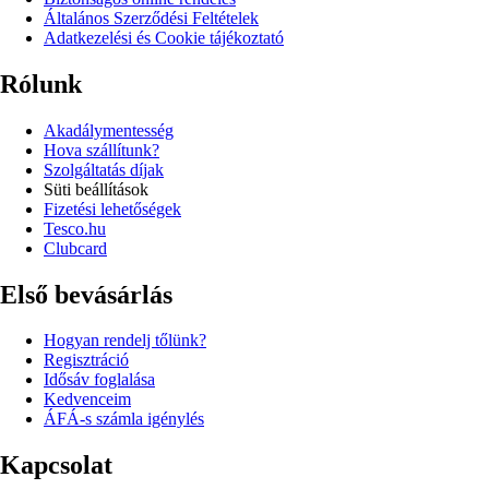
Általános Szerződési Feltételek
Adatkezelési és Cookie tájékoztató
Rólunk
Akadálymentesség
Hova szállítunk?
Szolgáltatás díjak
Süti beállítások
Fizetési lehetőségek
Tesco.hu
Clubcard
Első bevásárlás
Hogyan rendelj tőlünk?
Regisztráció
Idősáv foglalása
Kedvenceim
ÁFÁ-s számla igénylés
Kapcsolat