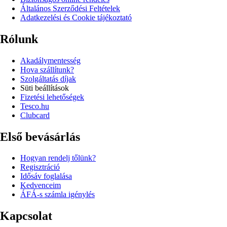
Általános Szerződési Feltételek
Adatkezelési és Cookie tájékoztató
Rólunk
Akadálymentesség
Hova szállítunk?
Szolgáltatás díjak
Süti beállítások
Fizetési lehetőségek
Tesco.hu
Clubcard
Első bevásárlás
Hogyan rendelj tőlünk?
Regisztráció
Idősáv foglalása
Kedvenceim
ÁFÁ-s számla igénylés
Kapcsolat