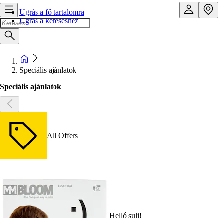
Ugrás a fő tartalomra
Ugrás a kereséshez
Speciális ajánlatok
Speciális ajánlatok
All Offers
Helló suli!