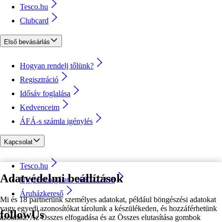
Tesco.hu
Clubcard
Első bevásárlás
Hogyan rendelj tőlünk?
Regisztráció
Idősáv foglalása
Kedvenceim
ÁFÁ-s számla igénylés
Kapcsolat
Tesco.hu
Adatvédelmi beállítások
Ügyfélszolgálat - 0680222333
Áruházkereső
Mi és 18 partnerünk személyes adatokat, például böngészési adatokat
vagy egyedi azonosítókat tárolunk a készülékeden, és hozzáférhetünk
followUs
azokhoz. Az Összes elfogadása és az Összes elutasítása gombok