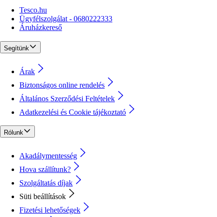
Tesco.hu
Ügyfélszolgálat - 0680222333
Áruházkereső
Segítünk
Árak
Biztonságos online rendelés
Általános Szerződési Feltételek
Adatkezelési és Cookie tájékoztató
Rólunk
Akadálymentesség
Hova szállítunk?
Szolgáltatás díjak
Süti beállítások
Fizetési lehetőségek