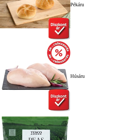
Pékáru
Húsáru