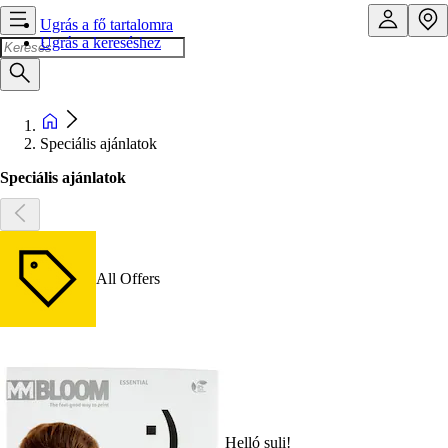
Ugrás a fő tartalomra
Ugrás a kereséshez
Speciális ajánlatok
Speciális ajánlatok
All Offers
Helló suli!