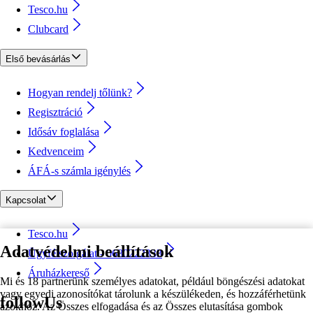
Tesco.hu
Clubcard
Első bevásárlás
Hogyan rendelj tőlünk?
Regisztráció
Idősáv foglalása
Kedvenceim
ÁFÁ-s számla igénylés
Kapcsolat
Tesco.hu
Adatvédelmi beállítások
Ügyfélszolgálat - 0680222333
Áruházkereső
Mi és 18 partnerünk személyes adatokat, például böngészési adatokat
vagy egyedi azonosítókat tárolunk a készülékeden, és hozzáférhetünk
followUs
azokhoz. Az Összes elfogadása és az Összes elutasítása gombok