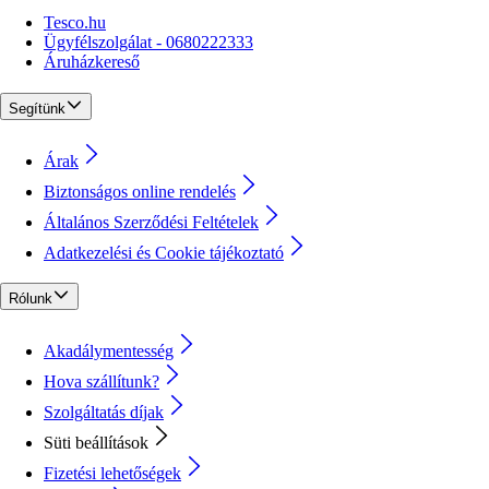
Tesco.hu
Ügyfélszolgálat - 0680222333
Áruházkereső
Segítünk
Árak
Biztonságos online rendelés
Általános Szerződési Feltételek
Adatkezelési és Cookie tájékoztató
Rólunk
Akadálymentesség
Hova szállítunk?
Szolgáltatás díjak
Süti beállítások
Fizetési lehetőségek