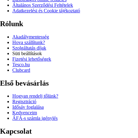
Általános Szerződési Feltételek
Adatkezelési és Cookie tájékoztató
Rólunk
Akadálymentesség
Hova szállítunk?
Szolgáltatás díjak
Süti beállítások
Fizetési lehetőségek
Tesco.hu
Clubcard
Első bevásárlás
Hogyan rendelj tőlünk?
Regisztráció
Idősáv foglalása
Kedvenceim
ÁFÁ-s számla igénylés
Kapcsolat