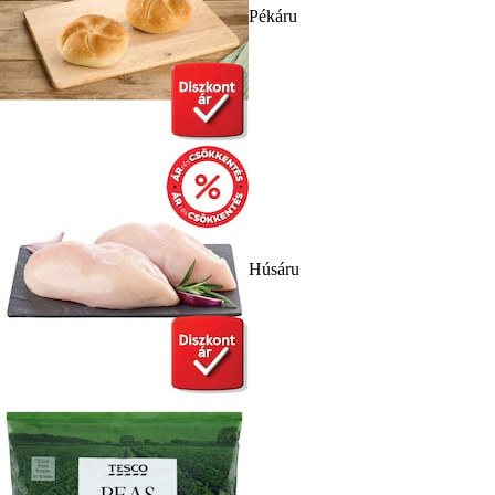
Pékáru
Húsáru