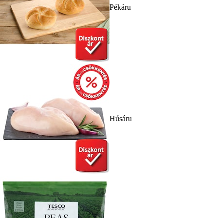
Pékáru
Húsáru