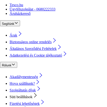
Tesco.hu
Ügyfélszolgálat - 0680222333
Áruházkereső
Segítünk
Árak
Biztonságos online rendelés
Általános Szerződési Feltételek
Adatkezelési és Cookie tájékoztató
Rólunk
Akadálymentesség
Hova szállítunk?
Szolgáltatás díjak
Süti beállítások
Fizetési lehetőségek