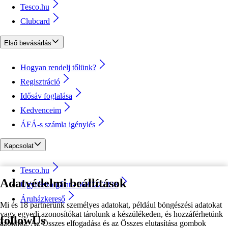
Tesco.hu
Clubcard
Első bevásárlás
Hogyan rendelj tőlünk?
Regisztráció
Idősáv foglalása
Kedvenceim
ÁFÁ-s számla igénylés
Kapcsolat
Tesco.hu
Adatvédelmi beállítások
Ügyfélszolgálat - 0680222333
Áruházkereső
Mi és 18 partnerünk személyes adatokat, például böngészési adatokat
vagy egyedi azonosítókat tárolunk a készülékeden, és hozzáférhetünk
followUs
azokhoz. Az Összes elfogadása és az Összes elutasítása gombok