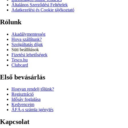
Általános Szerződési Feltételek
Adatkezelési és Cookie tájékoztató
Rólunk
Akadálymentesség
Hova szállítunk?
Szolgáltatás díjak
Süti beállítások
Fizetési lehetőségek
Tesco.hu
Clubcard
Első bevásárlás
Hogyan rendelj tőlünk?
Regisztráció
Idősáv foglalása
Kedvenceim
ÁFÁ-s számla igénylés
Kapcsolat