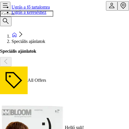
Ugrás a fő tartalomra
Ugrás a kereséshez
Speciális ajánlatok
Speciális ajánlatok
All Offers
Helló suli!