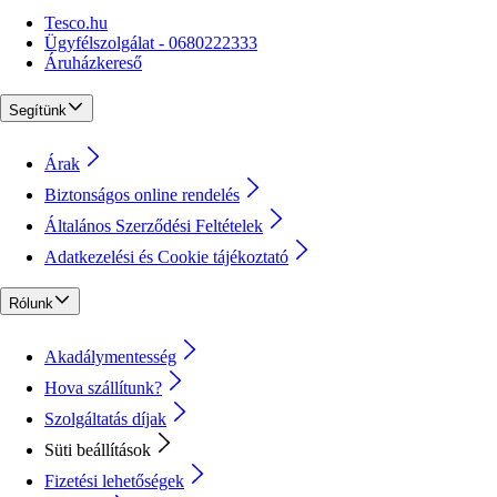
Tesco.hu
Ügyfélszolgálat - 0680222333
Áruházkereső
Segítünk
Árak
Biztonságos online rendelés
Általános Szerződési Feltételek
Adatkezelési és Cookie tájékoztató
Rólunk
Akadálymentesség
Hova szállítunk?
Szolgáltatás díjak
Süti beállítások
Fizetési lehetőségek