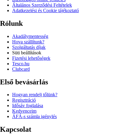
Általános Szerződési Feltételek
Adatkezelési és Cookie tájékoztató
Rólunk
Akadálymentesség
Hova szállítunk?
Szolgáltatás díjak
Süti beállítások
Fizetési lehetőségek
Tesco.hu
Clubcard
Első bevásárlás
Hogyan rendelj tőlünk?
Regisztráció
Idősáv foglalása
Kedvenceim
ÁFÁ-s számla igénylés
Kapcsolat