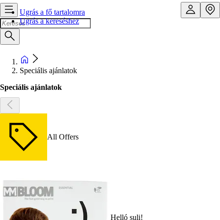
Ugrás a fő tartalomra
Ugrás a kereséshez
Speciális ajánlatok
Speciális ajánlatok
All Offers
Helló suli!