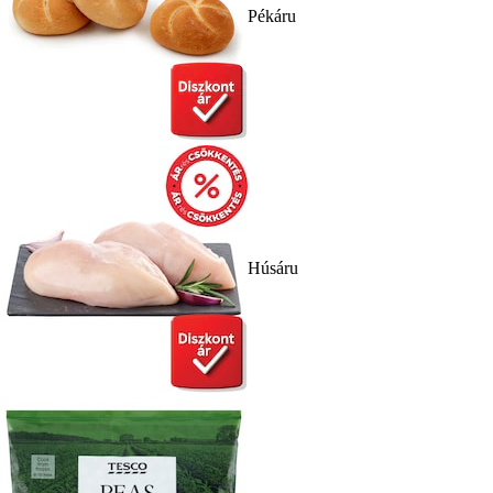
Pékáru
Húsáru