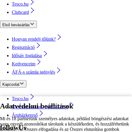
Tesco.hu
Clubcard
Első bevásárlás
Hogyan rendelj tőlünk?
Regisztráció
Idősáv foglalása
Kedvenceim
ÁFÁ-s számla igénylés
Kapcsolat
Tesco.hu
Adatvédelmi beállítások
Ügyfélszolgálat - 0680222333
Áruházkereső
Mi és 18 partnerünk személyes adatokat, például böngészési adatokat
vagy egyedi azonosítókat tárolunk a készülékeden, és hozzáférhetünk
followUs
azokhoz. Az Összes elfogadása és az Összes elutasítása gombok