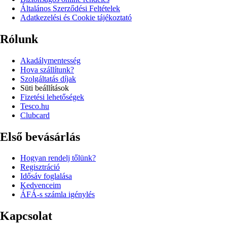
Általános Szerződési Feltételek
Adatkezelési és Cookie tájékoztató
Rólunk
Akadálymentesség
Hova szállítunk?
Szolgáltatás díjak
Süti beállítások
Fizetési lehetőségek
Tesco.hu
Clubcard
Első bevásárlás
Hogyan rendelj tőlünk?
Regisztráció
Idősáv foglalása
Kedvenceim
ÁFÁ-s számla igénylés
Kapcsolat