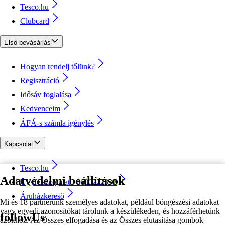
Tesco.hu
Clubcard
Első bevásárlás
Hogyan rendelj tőlünk?
Regisztráció
Idősáv foglalása
Kedvenceim
ÁFÁ-s számla igénylés
Kapcsolat
Tesco.hu
Adatvédelmi beállítások
Ügyfélszolgálat - 0680222333
Áruházkereső
Mi és 18 partnerünk személyes adatokat, például böngészési adatokat
vagy egyedi azonosítókat tárolunk a készülékeden, és hozzáférhetünk
followUs
azokhoz. Az Összes elfogadása és az Összes elutasítása gombok