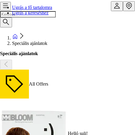
Ugrás a fő tartalomra
Ugrás a kereséshez
Speciális ajánlatok
Speciális ajánlatok
All Offers
Helló suli!