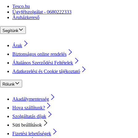
Tesco.hu
Ügyfélszolgálat - 0680222333
Áruházkereső
Segítünk
Árak
Biztonságos online rendelés
Általános Szerződési Feltételek
Adatkezelési és Cookie tájékoztató
Rólunk
Akadálymentesség
Hova szállítunk?
Szolgáltatás díjak
Süti beállítások
Fizetési lehetőségek