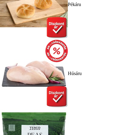
Pékáru
Húsáru