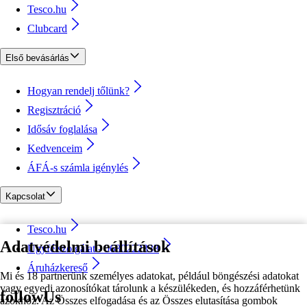
Tesco.hu
Clubcard
Első bevásárlás
Hogyan rendelj tőlünk?
Regisztráció
Idősáv foglalása
Kedvenceim
ÁFÁ-s számla igénylés
Kapcsolat
Tesco.hu
Adatvédelmi beállítások
Ügyfélszolgálat - 0680222333
Áruházkereső
Mi és 18 partnerünk személyes adatokat, például böngészési adatokat
vagy egyedi azonosítókat tárolunk a készülékeden, és hozzáférhetünk
followUs
azokhoz. Az Összes elfogadása és az Összes elutasítása gombok