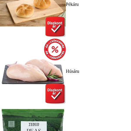
Pékáru
Húsáru