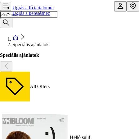
Ugrás a fő tartalomra
Ugrás a kereséshez
Speciális ajánlatok
Speciális ajánlatok
All Offers
Helló suli!