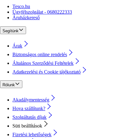
Tesco.hu
Ügyfélszolgálat - 0680222333
Áruházkereső
Segítünk
Árak
Biztonságos online rendelés
Általános Szerződési Feltételek
Adatkezelési és Cookie tájékoztató
Rólunk
Akadálymentesség
Hova szállítunk?
Szolgáltatás díjak
Süti beállítások
Fizetési lehetőségek