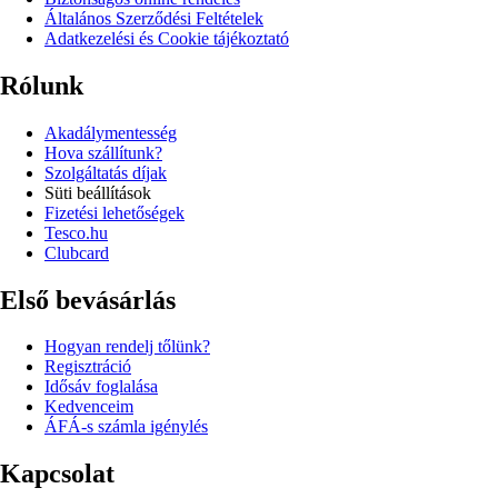
Általános Szerződési Feltételek
Adatkezelési és Cookie tájékoztató
Rólunk
Akadálymentesség
Hova szállítunk?
Szolgáltatás díjak
Süti beállítások
Fizetési lehetőségek
Tesco.hu
Clubcard
Első bevásárlás
Hogyan rendelj tőlünk?
Regisztráció
Idősáv foglalása
Kedvenceim
ÁFÁ-s számla igénylés
Kapcsolat