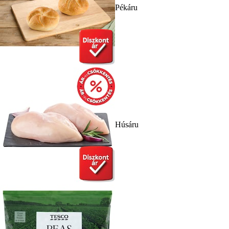
Pékáru
Húsáru