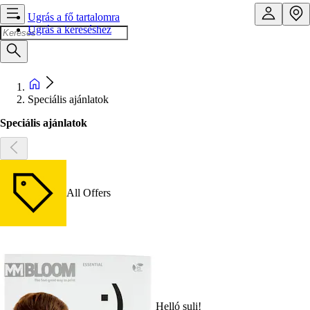
Ugrás a fő tartalomra
Ugrás a kereséshez
Speciális ajánlatok
Speciális ajánlatok
All Offers
Helló suli!