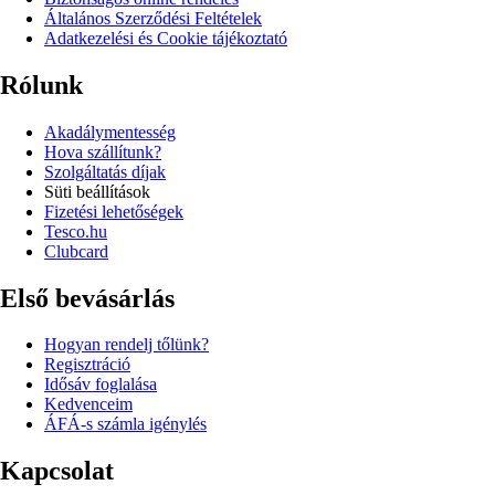
Általános Szerződési Feltételek
Adatkezelési és Cookie tájékoztató
Rólunk
Akadálymentesség
Hova szállítunk?
Szolgáltatás díjak
Süti beállítások
Fizetési lehetőségek
Tesco.hu
Clubcard
Első bevásárlás
Hogyan rendelj tőlünk?
Regisztráció
Idősáv foglalása
Kedvenceim
ÁFÁ-s számla igénylés
Kapcsolat