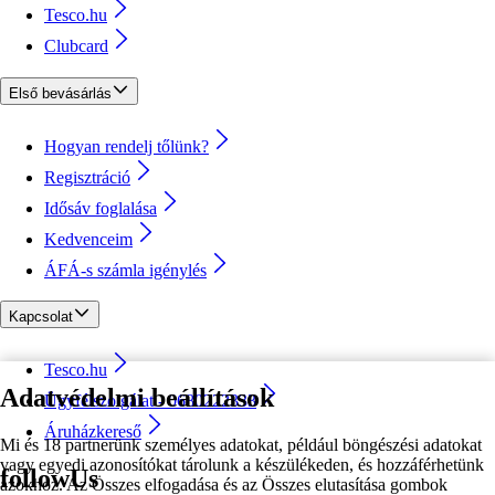
Tesco.hu
Clubcard
Első bevásárlás
Hogyan rendelj tőlünk?
Regisztráció
Idősáv foglalása
Kedvenceim
ÁFÁ-s számla igénylés
Kapcsolat
Tesco.hu
Adatvédelmi beállítások
Ügyfélszolgálat - 0680222333
Áruházkereső
Mi és 18 partnerünk személyes adatokat, például böngészési adatokat
vagy egyedi azonosítókat tárolunk a készülékeden, és hozzáférhetünk
followUs
azokhoz. Az Összes elfogadása és az Összes elutasítása gombok