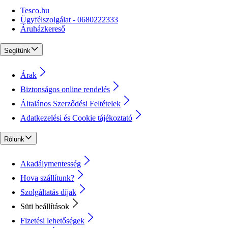
Tesco.hu
Ügyfélszolgálat - 0680222333
Áruházkereső
Segítünk
Árak
Biztonságos online rendelés
Általános Szerződési Feltételek
Adatkezelési és Cookie tájékoztató
Rólunk
Akadálymentesség
Hova szállítunk?
Szolgáltatás díjak
Süti beállítások
Fizetési lehetőségek