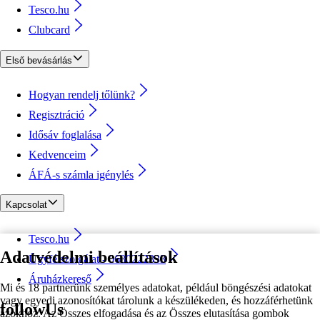
Tesco.hu
Clubcard
Első bevásárlás
Hogyan rendelj tőlünk?
Regisztráció
Idősáv foglalása
Kedvenceim
ÁFÁ-s számla igénylés
Kapcsolat
Tesco.hu
Adatvédelmi beállítások
Ügyfélszolgálat - 0680222333
Áruházkereső
Mi és 18 partnerünk személyes adatokat, például böngészési adatokat
vagy egyedi azonosítókat tárolunk a készülékeden, és hozzáférhetünk
followUs
azokhoz. Az Összes elfogadása és az Összes elutasítása gombok