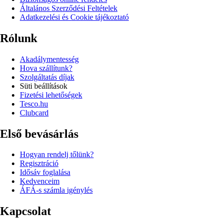
Általános Szerződési Feltételek
Adatkezelési és Cookie tájékoztató
Rólunk
Akadálymentesség
Hova szállítunk?
Szolgáltatás díjak
Süti beállítások
Fizetési lehetőségek
Tesco.hu
Clubcard
Első bevásárlás
Hogyan rendelj tőlünk?
Regisztráció
Idősáv foglalása
Kedvenceim
ÁFÁ-s számla igénylés
Kapcsolat