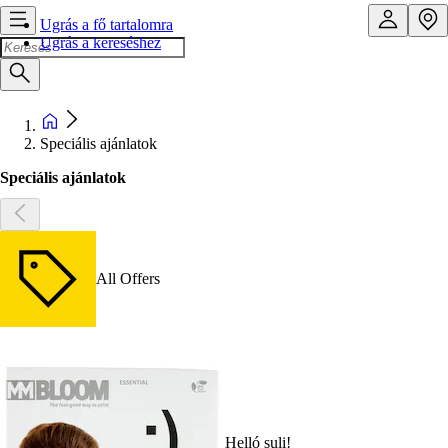
Ugrás a fő tartalomra
Ugrás a kereséshez
Speciális ajánlatok
Speciális ajánlatok
All Offers
Helló suli!