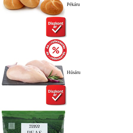
Pékáru
Húsáru