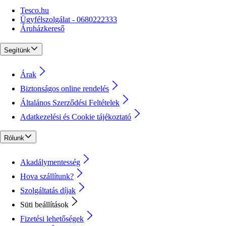
Tesco.hu
Ügyfélszolgálat - 0680222333
Áruházkereső
Segítünk
Árak
Biztonságos online rendelés
Általános Szerződési Feltételek
Adatkezelési és Cookie tájékoztató
Rólunk
Akadálymentesség
Hova szállítunk?
Szolgáltatás díjak
Süti beállítások
Fizetési lehetőségek