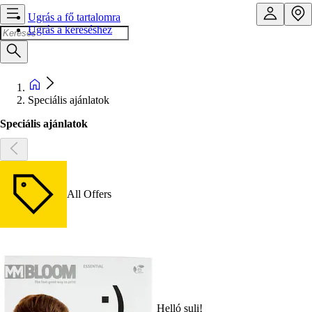
Ugrás a fő tartalomra
Ugrás a kereséshez
Speciális ajánlatok
Speciális ajánlatok
All Offers
Helló suli!