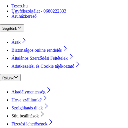
Tesco.hu
Ügyfélszolgálat - 0680222333
Áruházkereső
Segítünk
Árak
Biztonságos online rendelés
Általános Szerződési Feltételek
Adatkezelési és Cookie tájékoztató
Rólunk
Akadálymentesség
Hova szállítunk?
Szolgáltatás díjak
Süti beállítások
Fizetési lehetőségek