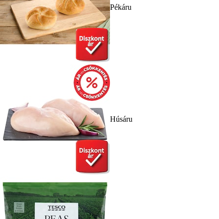
Pékáru
Húsáru