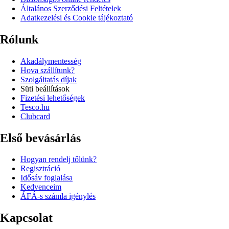
Általános Szerződési Feltételek
Adatkezelési és Cookie tájékoztató
Rólunk
Akadálymentesség
Hova szállítunk?
Szolgáltatás díjak
Süti beállítások
Fizetési lehetőségek
Tesco.hu
Clubcard
Első bevásárlás
Hogyan rendelj tőlünk?
Regisztráció
Idősáv foglalása
Kedvenceim
ÁFÁ-s számla igénylés
Kapcsolat