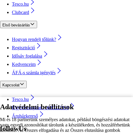
Tesco.hu
Clubcard
Első bevásárlás
Hogyan rendelj tőlünk?
Regisztráció
Idősáv foglalása
Kedvenceim
ÁFÁ-s számla igénylés
Kapcsolat
Tesco.hu
Adatvédelmi beállítások
Ügyfélszolgálat - 0680222333
Áruházkereső
Mi és 18 partnerünk személyes adatokat, például böngészési adatokat
vagy egyedi azonosítókat tárolunk a készülékeden, és hozzáférhetünk
followUs
azokhoz. Az Összes elfogadása és az Összes elutasítása gombok