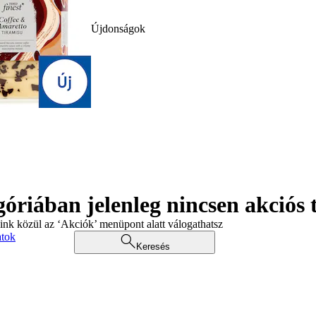
Újdonságok
góriában jelenleg nincsen akciós
aink közül az ‘Akciók’ menüpont alatt válogathatsz
atok
Keresés