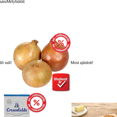
sáru
Mélyhűtött
ló suli!
Most ajánlott!