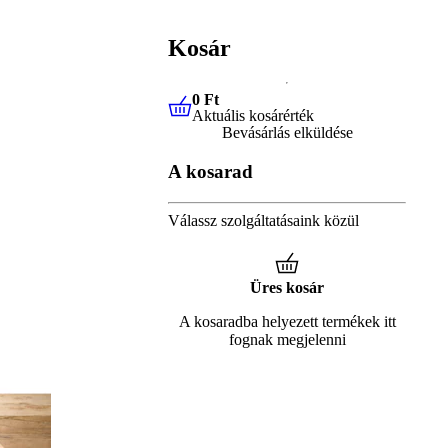
Kosár
0 Ft
Aktuális kosárérték
0 Ft
Aktuális kosárérték
Bevásárlás elküldése
A kosarad
Válassz szolgáltatásaink közül
Üres kosár
A kosaradba helyezett termékek itt
fognak megjelenni