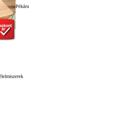
Pékáru
élelmiszerek