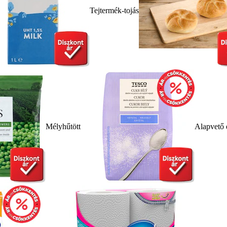
Tejtermék-tojás
Mélyhűtött
Alapvető 