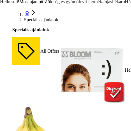
Helló suli!
Most ajánlott!
Zöldség és gyümölcs
Tejtermék-tojás
Pékáru
Hú
Speciális ajánlatok
Speciális ajánlatok
All Offers
Hel