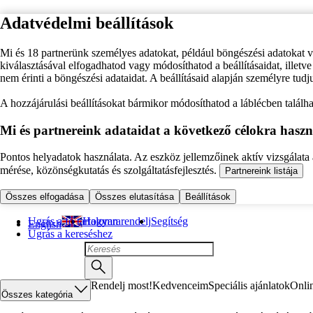
Adatvédelmi beállítások
Mi és 18 partnerünk személyes adatokat, például böngészési adatokat 
kiválasztásával elfogadhatod vagy módosíthatod a beállításaidat, illet
nem érinti a böngészési adataidat. A beállításaid alapján személyre tudj
A hozzájárulási beállításokat bármikor módosíthatod a láblécben találhat
Mi és partnereink adataidat a következő célokra haszn
Pontos helyadatok használata. Az eszköz jellemzőinek aktív vizsgálata a
mérése, közönségkutatás és szolgáltatásfejlesztés.
Partnereink listája
Összes elfogadása
Összes elutasítása
Beállítások
Ugrás a fő tartalomra
Hogyan rendelj
Segítség
English
Ugrás a kereséshez
Rendelj most!
Kedvenceim
Speciális ajánlatok
Onli
Összes kategória