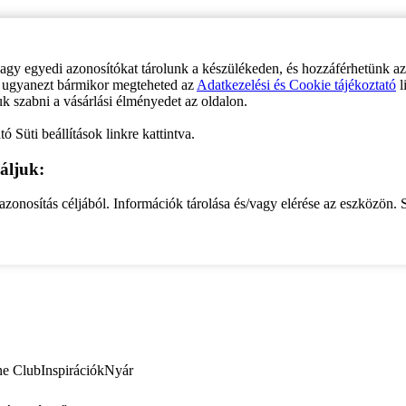
vagy egyedi azonosítókat tárolunk a készülékeden, és hozzáférhetünk a
ve ugyanezt bármikor megteheted az
Adatkezelési és Cookie tájékoztató
l
uk szabni a vásárlási élményedet az oldalon.
ó Süti beállítások linkre kattintva.
áljuk:
zonosítás céljából. Információk tárolása és/vagy elérése az eszközön. S
ne Club
Inspirációk
Nyár