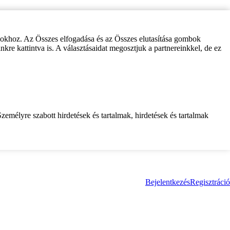
zokhoz. Az Összes elfogadása és az Összes elutasítása gombok
inkre kattintva is. A választásaidat megosztjuk a partnereinkkel, de ez
zemélyre szabott hirdetések és tartalmak, hirdetések és tartalmak
Bejelentkezés
Regisztráció