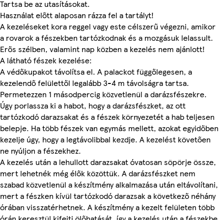
Tartsa be az utasításokat.
Használat előtt alaposan rázza fel a tartályt!
A kezeléseket kora reggel vagy este célszerű végezni, amikor
a rovarok a fészekben tartózkodnak és a mozgásuk lelassult.
Erős szélben, valamint nap közben a kezelés nem ajánlott!
A látható fészek kezelése:
A védőkupakot távolítsa el. A palackot függőlegesen, a
kezelendő felülettől legalább 3-4 m távolságra tartsa.
Permetezzen 1 másodpercig közvetlenül a darázsfészekre.
Úgy porlassza ki a habot, hogy a darázsfészket, az ott
tartózkodó darazsakat és a fészek környezetét a hab teljesen
belepje. Ha több fészek van egymás mellett, azokat egyidőben
kezelje úgy, hogy a legtávolibbal kezdje. A kezelést követően
ne nyúljon a fészekhez.
A kezelés után a lehullott darazsakat óvatosan söpörje össze,
mert lehetnék még élők közöttük. A darázsfészket nem
szabad közvetlenül a készítmény alkalmazása után eltávolítani,
mert a fészken kívül tartózkodó darazsak a következő néhány
órában visszatérhetnek. A készítmény a kezelt felületen több
órán keresztül kifejti ölőhatását, így a kezelés után a fészekbe