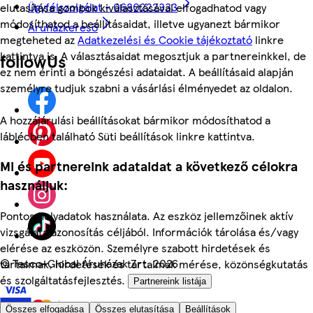
Ügyfélszolgálat - 0680222333
elutasítása gombok kiválasztásával elfogadhatod vagy
módosíthatod a beállításaidat, illetve ugyanezt bármikor
Áruházkereső
megteheted az
Adatkezelési és Cookie tájékoztató
linkre
kattintva is. A választásaidat megosztjuk a partnereinkkel, de
followUs
ez nem érinti a böngészési adataidat. A beállításaid alapján
személyre tudjuk szabni a vásárlási élményedet az oldalon.
A hozzájárulási beállításokat bármikor módosíthatod a
láblécben található Süti beállítások linkre kattintva.
Mi és partnereink adataidat a következő célokra
használjuk:
Pontos helyadatok használata. Az eszköz jellemzőinek aktív
vizsgálata azonosítás céljából. Információk tárolása és/vagy
elérése az eszközön. Személyre szabott hirdetések és
©
Tesco-Global Áruházak Zrt. 2026
tartalmak, hirdetések és tartalmak mérése, közönségkutatás
és szolgáltatásfejlesztés.
Partnereink listája
Összes elfogadása
Összes elutasítása
Beállítások