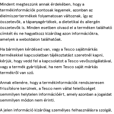
Mindent megteszünk annak érdekében, hogy a
termékinformációk pontosak legyenek, azonban az
élelmiszertermékek folyamatosan változnak, így az
összetevők, a tápanyagértékek, a dietetikai és allergén
összetevők is. Minden esetben olvasd el a terméken található
címkét és ne hagyatkozz kizárólag azon információkra,
amelyek a weboldalon találhatóak.
Ha bármilyen kérdésed van, vagy a Tesco sajátmárkás
termékekkel kapcsolatban tájékoztatást szeretnél kapni,
kérjük, hogy vedd fel a kapcsolatot a Tesco vevőszolgálatával,
vagy a termék gyártójával, ha nem Tesco saját márkás
termékről van szó.
Annak ellenére, hogy a termékinformációk rendszeresen
frissítésre kerülnek, a Tesco nem vállal felelősséget
semmilyen helytelen információért, amely azonban a jogaidat
semmilyen módon nem érinti.
A jelen információ kizárólag személyes felhasználásra szolgál,