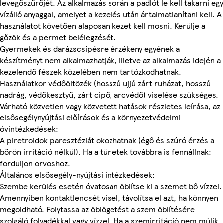
levegőszűrőjét. Az alkalmazás során a padlót le kell takarni egy
vízálló anyaggal, amelyet a kezelés után ártalmatlanítani kell. A
használatot követően alaposan kezet kell mosni. Kerülje a
gőzök és a permet belélegzését.
Gyermekek és darázscsípésre érzékeny egyének a
készítményt nem alkalmazhatják, illetve az alkalmazás idején a
kezelendő fészek közelében nem tartózkodhatnak.
Használatkor védőöltözék (hosszú ujjú zárt ruházat, hosszú
nadrág, védőkesztyű, zárt cipő, arcvédő) viselése szükséges.
Várható közvetlen vagy közvetett hatások részletes leírása, az
elsősegélynyújtási előírások és a környezetvédelmi
óvintézkedések:
A piretroidok paresztéziát okozhatnak (égő és szúró érzés a
bőrön irritáció nélkül). Ha a tünetek továbbra is fennállnak:
forduljon orvoshoz.
Általános elsősegély-nyújtási intézkedések:
Szembe kerülés esetén óvatosan öblítse ki a szemet bő vízzel.
Amennyiben kontaktlencsét visel, távolítsa el azt, ha könnyen
megoldható. Folytassa az öblögetést a szem öblítésére
szolgáló folyadékkal vagy vízzel. Ha a szemirritáció nem múlik