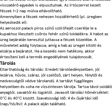
visszatérő egyedek is elpusztulnak. Az írtószerrel kezelt
fészek 1-2 nap múlva eltávolítható.
Amennyiben a fészek nehezen hozzáférhető (pl. üregben
helyezkedik el):
Az aeroszol palack piros színű szórófejét cserélje le a
kupakhoz illesztett csőrös fehér színű toldalékra. A habot az
üreg bejáratán keresztül juttassa a fészek közelébe. A
műveletet addig folytassa, amíg a hab az üreget kitölti és
elzárja a bejáratot. Ha a kezelés nem hatékony, akkor
értesíteni kell a termék engedélyének tulajdonosát.
Tárolás
Eltarthatóság és tárolás: Eredeti tárolóedényzetben, jól
lezárva, hűvös, száraz, jól szellőző, zárt helyen, fénytől és
nedvességtől védve tárolandó. A tartályt függőleges
helyzetben és soha ne vízszintesen tárolja. Tartsa távol oxidáló
anyagtól, savaktól és lúgoktól. Javasolt tárolási hőmérséklet:
0°C és 40°C között. Szavatossági idő: 4 év.Gyártási idő
(nap/hó/év): A palack alján található.