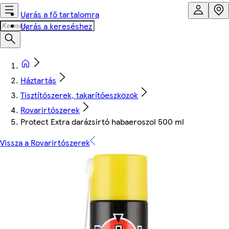
Ugrás a fő tartalomra
Ugrás a kereséshez
Háztartás
Tisztítószerek, takarítóeszközök
Rovarirtószerek
Protect Extra darázsirtó habaeroszol 500 ml
Vissza a Rovarirtószerek