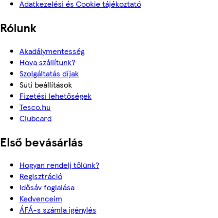
Adatkezelési és Cookie tájékoztató
Rólunk
Akadálymentesség
Hova szállítunk?
Szolgáltatás díjak
Süti beállítások
Fizetési lehetőségek
Tesco.hu
Clubcard
Első bevásárlás
Hogyan rendelj tőlünk?
Regisztráció
Idősáv foglalása
Kedvenceim
ÁFÁ-s számla igénylés