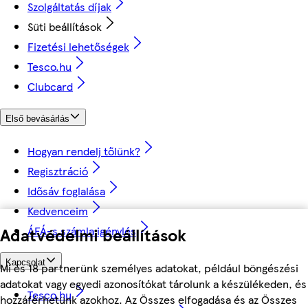
Szolgáltatás díjak
Süti beállítások
Fizetési lehetőségek
Tesco.hu
Clubcard
Első bevásárlás
Hogyan rendelj tőlünk?
Regisztráció
Idősáv foglalása
Kedvenceim
ÁFÁ-s számla igénylés
Adatvédelmi beállítások
Kapcsolat
Mi és 18 partnerünk személyes adatokat, például böngészési
adatokat vagy egyedi azonosítókat tárolunk a készülékeden, és
Tesco.hu
hozzáférhetünk azokhoz. Az Összes elfogadása és az Összes