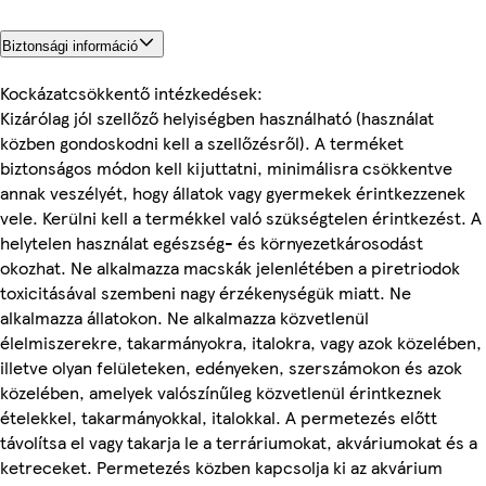
Biztonsági információ
Kockázatcsökkentő intézkedések:
Kizárólag jól szellőző helyiségben használható (használat
közben gondoskodni kell a szellőzésről). A terméket
biztonságos módon kell kijuttatni, minimálisra csökkentve
annak veszélyét, hogy állatok vagy gyermekek érintkezzenek
vele. Kerülni kell a termékkel való szükségtelen érintkezést. A
helytelen használat egészség- és környezetkárosodást
okozhat. Ne alkalmazza macskák jelenlétében a piretriodok
toxicitásával szembeni nagy érzékenységük miatt. Ne
alkalmazza állatokon. Ne alkalmazza közvetlenül
élelmiszerekre, takarmányokra, italokra, vagy azok közelében,
illetve olyan felületeken, edényeken, szerszámokon és azok
közelében, amelyek valószínűleg közvetlenül érintkeznek
ételekkel, takarmányokkal, italokkal. A permetezés előtt
távolítsa el vagy takarja le a terráriumokat, akváriumokat és a
ketreceket. Permetezés közben kapcsolja ki az akvárium