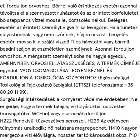
el, forduljon orvoshoz. Bőrrel való érintkezés esetén azonnal
távolítsa el a szennyezett ruházatot és az érintett bőrfelületet
bő szappanos vízzel mossa le, dörzsölés nélkül. Belégzés
esetén az érintett személyt vigye friss levegőre. Ha a tünetek
súlyosbodnak, vagy nem szűnnek, hívjon orvost. Lenyelés
esetén mossa ki a száját vízzel! Tilos hánytatni vagy bármit
beadni szájon át eszméletlen személynek. Azonnal forduljon
orvoshoz. A mérgezett személyt soha ne hagyja egyedül.
AMENNYIBEN ORVOSI ELLÁTÁS SZÜKSÉGES, A TERMÉK CÍMKÉJE
egyedul. VAGY CSOMAGOLÁSA LEGYEN KÉZNÉL ÉS
FORDULJON A TOXIKOLÓGIA KÖZPONTHOZ (Egészségügyi
Toxikológiai Tájékoztató Szolgálat (ETTSZ) telefonszáma: +36
80 20 11 99).
Sürgősségi intézkedések a környezet védelme érdekében: Ne
engedje, hogy a termék talajra, vízfolyásokba, csövekbe
(mosogatóba, WC-be) vagy csatornába kerüljön.
H222 Rendkívül tűzveszélyes aeroszol. H229 Az edényben
túlnyomás uralkodik: hő hatására megrepedhet. H410 Nagyon
mérgező a vízi élővilágra, hosszan tartó károsodást okoz. P101