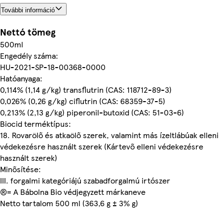
További információ
Nettó tömeg
500ml
Engedély száma:
HU-2021-SP-18-00368-0000
Hatóanyaga:
0,114% (1,14 g/kg) transflutrin (CAS: 118712-89-3)
0,026% (0,26 g/kg) ciflutrin (CAS: 68359-37-5)
0,213% (2,13 g/kg) piperonil-butoxid (CAS: 51-03-6)
Biocid terméktípus:
18. Rovarölő és atkaölő szerek, valamint más ízeltlábúak elleni
védekezésre használt szerek (Kártevő elleni védekezésre
használt szerek)
Minősítése:
III. forgalmi kategóriájú szabadforgalmú irtószer
®= A Bábolna Bio védjegyzett márkaneve
Netto tartalom 500 ml (363,6 g ± 3% g)