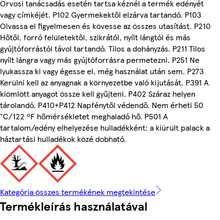
Orvosi tanácsadás esetén tartsa kéznél a termék edényét
vagy címkéjét. P102 Gyermekektől elzárva tartandó. P103
Olvassa el figyelmesen és kövesse az összes utasítást. P210
Hőtől, forró felületektől, szikrától, nyílt lángtól és más
gyújtóforrástól távol tartandó. Tilos a dohányzás. P211 Tilos
nyílt lángra vagy más gyújtóforrásra permetezni. P251 Ne
lyukassza ki vagy égesse el, még használat után sem. P273
Kerülni kell az anyagnak a környezetbe való kijutását. P391 A
kiömlött anyagot össze kell gyűjteni. P402 Száraz helyen
tárolandó. P410+P412 Napfénytől védendő. Nem érheti 50
°C/122 ºF hőmérsékletet meghaladó hő. P501 A
tartalom/edény elhelyezése hulladékként: a kiürült palack a
háztartási hulladékok közé dobható.
Kategória összes termékének megtekintése
Termékleírás használatával