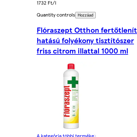
1732 Ft/l
Quantity controls
Hozzáad
Flóraszept Otthon fertőtlení
hatású folyékony tisztítószer
friss citrom illattal 1000 ml
A kategória többi terméke