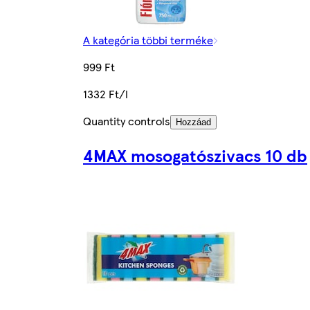
A kategória többi terméke
999 Ft
1332 Ft/l
Quantity controls
Hozzáad
4MAX mosogatószivacs 10 db