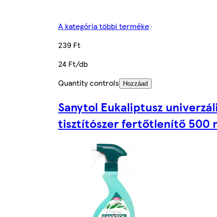
A kategória többi terméke
239 Ft
24 Ft/db
Quantity controls
Hozzáad
Sanytol Eukaliptusz univerzál
tisztítószer fertőtlenítő 500 