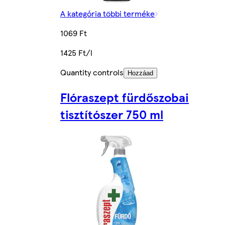
A kategória többi terméke
1069 Ft
1425 Ft/l
Quantity controls
Hozzáad
Flóraszept fürdőszobai
tisztítószer 750 ml