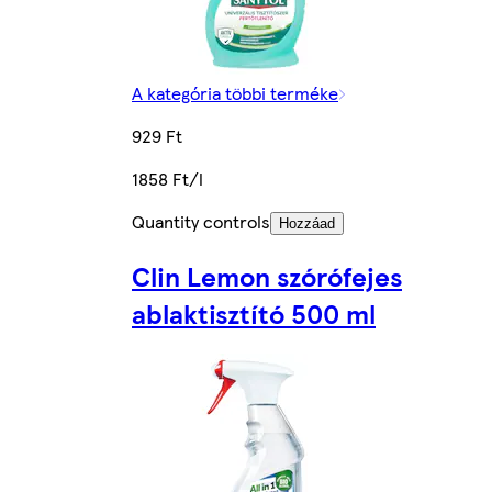
A kategória többi terméke
929 Ft
1858 Ft/l
Quantity controls
Hozzáad
Clin Lemon szórófejes
ablaktisztító 500 ml