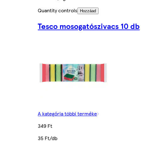
Quantity controls
Hozzáad
Tesco mosogatószivacs 10 db
A kategória többi terméke
349 Ft
35 Ft/db