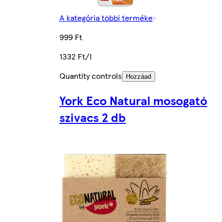
A kategória többi terméke
999 Ft
1332 Ft/l
Quantity controls
Hozzáad
York Eco Natural mosogató
szivacs 2 db