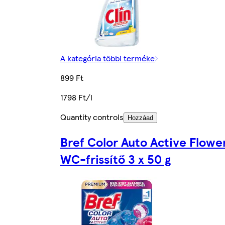
A kategória többi terméke
899 Ft
1798 Ft/l
Quantity controls
Hozzáad
Bref Color Auto Active Flowe
WC-frissítő 3 x 50 g