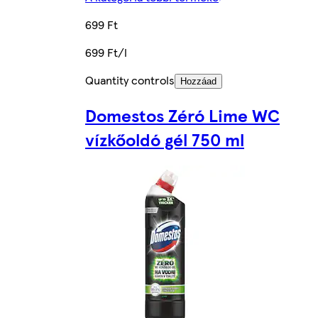
699 Ft
699 Ft/l
Quantity controls
Hozzáad
Domestos Zéró Lime WC
vízkőoldó gél 750 ml