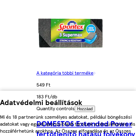
A kategória többi terméke
549 Ft
183 Ft/db
Adatvédelmi beállítások
Quantity controls
Hozzáad
Mi és 18 partnerünk személyes adatokat, például böngészési
DOMESTOS Extended Power
adatokat vagy egyedi azonosítókat tárolunk a készülékeden, és
hozzáférhetünk azokhoz. Az Összes elfogadása és az Összes
fertőtlenítő hatású folyékony