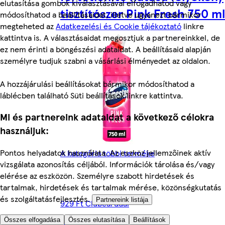
elutasítása gombok kiválasztásával elfogadhatod vagy
tisztítószer Pink Fresh 750 ml
módosíthatod a beállításaidat, illetve ugyanezt bármikor
megteheted az
Adatkezelési és Cookie tájékoztató
linkre
kattintva is. A választásaidat megosztjuk a partnereinkkel, de
ez nem érinti a böngészési adataidat. A beállításaid alapján
személyre tudjuk szabni a vásárlási élményedet az oldalon.
A hozzájárulási beállításokat bármikor módosíthatod a
láblécben található Süti beállítások linkre kattintva.
Mi és partnereink adataidat a következő célokra
használjuk:
Pontos helyadatok használata. Az eszköz jellemzőinek aktív
A kategória többi terméke
vizsgálata azonosítás céljából. Információk tárolása és/vagy
elérése az eszközön. Személyre szabott hirdetések és
tartalmak, hirdetések és tartalmak mérése, közönségkutatás
és szolgáltatásfejlesztés.
Partnereink listája
929 Ft Clubcarddal
Összes elfogadása
Összes elutasítása
Beállítások
(1239 Ft/l)