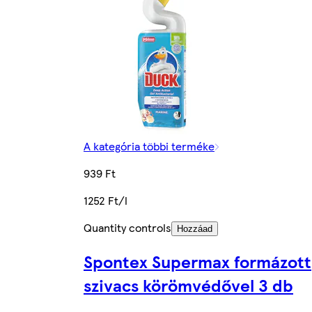
A kategória többi terméke
939 Ft
1252 Ft/l
Quantity controls
Hozzáad
Spontex Supermax formázott
szivacs körömvédővel 3 db