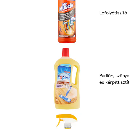
Lefolyótiszító
Padlő-, szőny
és kárpittisztí