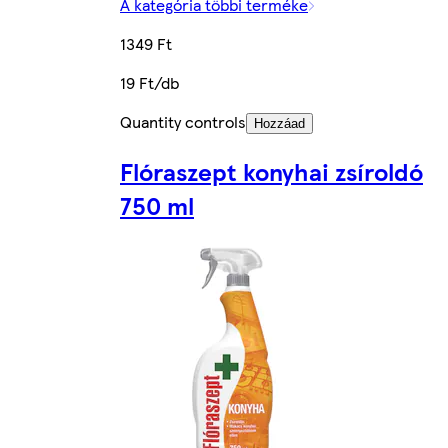
A kategória többi terméke
1349 Ft
19 Ft/db
Quantity controls
Hozzáad
Flóraszept konyhai zsíroldó
750 ml