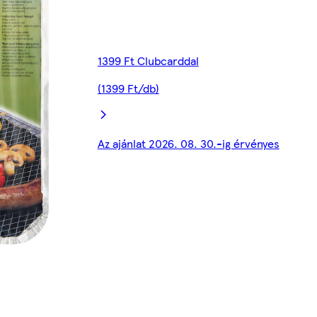
1399 Ft Clubcarddal
(1399 Ft/db)
Az ajánlat 2026. 08. 30.-ig érvényes