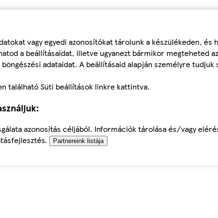
datokat vagy egyedi azonosítókat tárolunk a készülékeden, és
atod a beállításaidat, illetve ugyanezt bármikor megteheted a
 böngészési adataidat. A beállításaid alapján személyre tudjuk 
található Süti beállítások linkre kattintva.
sználjuk:
sgálata azonosítás céljából. Információk tárolása és/vagy elér
tásfejlesztés.
Partnereink listája