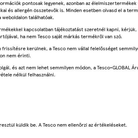
ormációk pontosak legyenek, azonban az élelmiszertermékek
tikai és allergén összetevők is. Minden esetben olvasd el a ter
a weboldalon találhatóak.
mékekkel kapcsolatban tájékoztatást szeretnél kapni, kérjük, 
ártójával, ha nem Tesco saját márkás termékről van szó.
frissítésre kerülnek, a Tesco nem vállal felelősséget semmily
on nem érinti.
szolgál, és azt nem lehet semmilyen módon, a Tesco-GLOBAL Ár
étele nélkül felhasználni.
esztül küldik be. A Tesco nem ellenőrzi az értékeléseket.