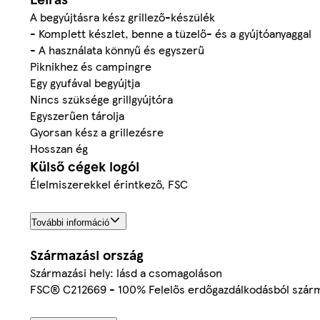
A begyújtásra kész grillező-készülék
- Komplett készlet, benne a tüzelő- és a gyújtóanyaggal
- A használata könnyű és egyszerű
Piknikhez és campingre
Egy gyufával begyújtja
Nincs szüksége grillgyújtóra
Egyszerűen tárolja
Gyorsan kész a grillezésre
Hosszan ég
Külső cégek logói
Élelmiszerekkel érintkező, FSC
További információ
Származási ország
Származási hely: lásd a csomagoláson
FSC® C212669 - 100% Felelős erdőgazdálkodásból szár