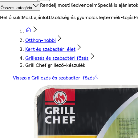
Rendelj most!
Kedvenceim
Speciális ajánlato
Összes kategória
Helló suli!
Most ajánlott!
Zöldség és gyümölcs
Tejtermék-tojás
P
Otthon-hobbi
Kert és szabadtéri élet
Grillezés és szabadtéri főzés
Grill Chef grillező-készülék
Vissza a Grillezés és szabadtéri főzés