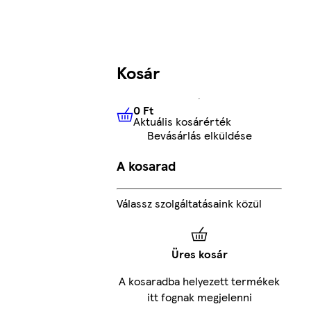
Kosár
0 Ft
Aktuális kosárérték
0 Ft
Aktuális kosárérték
Bevásárlás elküldése
A kosarad
Válassz szolgáltatásaink közül
Üres kosár
A kosaradba helyezett termékek
itt fognak megjelenni