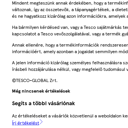
Mindent megteszünk annak érdekében, hogy a termékinf
változnak, így az összetevők, a tápanyagértékek, a diete
és ne hagyatkozz kizárólag azon információkra, amelyek 
Ha bármilyen kérdésed van, vagy a Tesco sajátmárkás ter
kapcsolatot a Tesco vevőszolgálatával, vagy a termék gy
Annak ellenére, hogy a termékinformációk rendszeresen 
információért, amely azonban a jogaidat semmilyen mód
A jelen információ kizárólag személyes felhasználásra 
írásbeli hozzájárulása nélkül, vagy megfelelő tudomásul v
©TESCO-GLOBAL Zrt.
Még nincsenek értékelések
Segíts a többi vásárlónak
Az értékeléseket a vásárlók közvetlenül a weboldalon ker
Írj értékelést