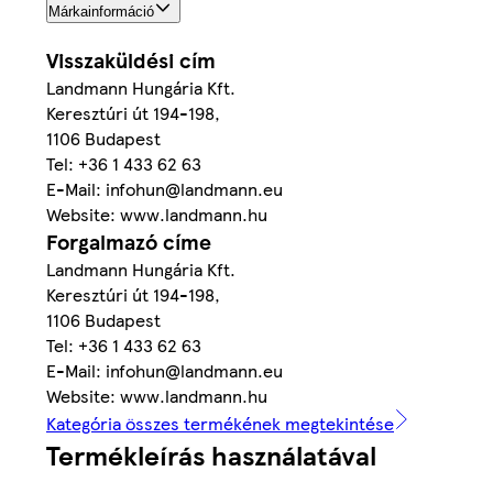
Márkainformáció
Visszaküldési cím
Landmann Hungária Kft.
Keresztúri út 194-198,
1106 Budapest
Tel: +36 1 433 62 63
E-Mail: infohun@landmann.eu
Website: www.landmann.hu
Forgalmazó címe
Landmann Hungária Kft.
Keresztúri út 194-198,
1106 Budapest
Tel: +36 1 433 62 63
E-Mail: infohun@landmann.eu
Website: www.landmann.hu
Kategória összes termékének megtekintése
Termékleírás használatával