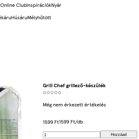
k
Online Club
Inspirációk
Nyár
ékáru
Húsáru
Mélyhűtött
Grill Chef grillező-készülék
Még nem érkezett értékelés
1599 Ft/db
1599 Ft
Hozzáad