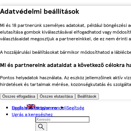
Adatvédelmi beállítások
Mi és 18 partnerünk személyes adatokat, például böngészési a
elutasítása gombok kiválasztásával elfogadhatod vagy módosíth
választásaidat megosztjuk a partnereinkkel, de ez nem érinti a
A hozzájárulási beállításokat bármikor módosíthatod a láblécben 
Mi és partnereink adataidat a következő célokra ha
Pontos helyadatok használata. Az eszköz jellemzőinek aktív viz
hirdetések és tartalmak mérése, közönségkutatás és szolgálta
Összes elfogadása
Összes elutasítása
Beállítások
Ugrás a fő tartalomra
English
Hogyan rendelj
Segítség
Ugrás a kereséshez