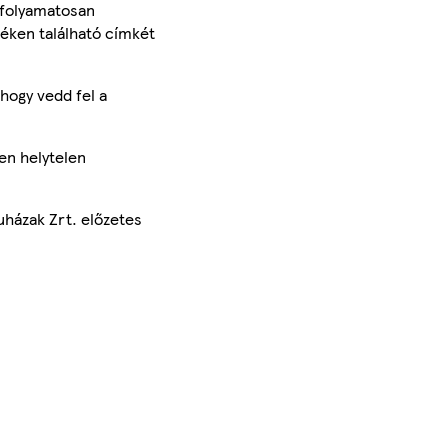
 folyamatosan
méken található címkét
hogy vedd fel a
en helytelen
uházak Zrt. előzetes