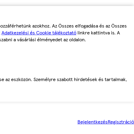
 hozzáférhetünk azokhoz. Az Összes elfogadása és az Összes
z
Adatkezelési és Cookie tájékoztató
linkre kattintva is. A
szabni a vásárlási élményedet az oldalon.
ése az eszközön. Személyre szabott hirdetések és tartalmak,
Bejelentkezés
Regisztráció