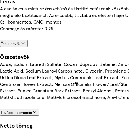
Leírás
A csalán és a mirtusz összehúzó és tisztító hatásának köszönh
megfelelő tisztításáról. Az erősebb, tisztább és életteli haj
Szilikonmentes. GMO-mentes.
Csomagolás mérete: 0.25l
Összetevők
Összetevők
Aqua, Sodium Laureth Sulfate, Cocamidopropyl Betaine, Zinc 
Lactic Acid, Sodium Lauroyl Sarcosinate, Glycerin, Propylene 
Urtica Dioca Leaf Extract, Myrtus Communis Leaf Extract, Euc
Centifolia Flower Extract, Melissa Officinalis Flower/Leaf/Ste
Extract, Punica Granatum Bark Extract, Benzyl Alcohol, Potas
Methylisothiazolinone, Methylchloroisothiazolinone, Amyl Cinn
További információ
Nettó tömeg