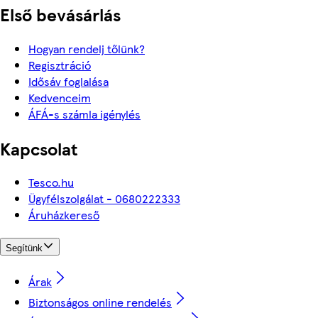
Első bevásárlás
Hogyan rendelj tőlünk?
Regisztráció
Idősáv foglalása
Kedvenceim
ÁFÁ-s számla igénylés
Kapcsolat
Tesco.hu
Ügyfélszolgálat - 0680222333
Áruházkereső
Segítünk
Árak
Biztonságos online rendelés