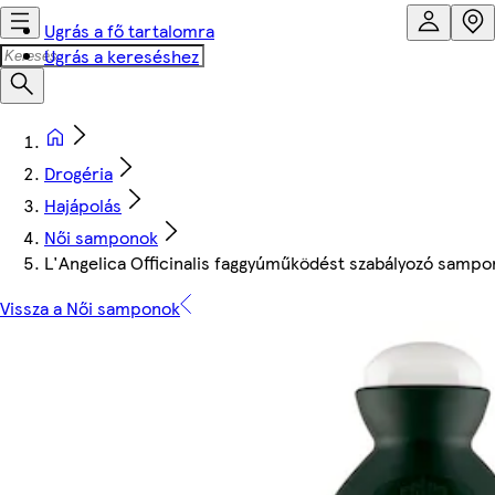
Ugrás a fő tartalomra
Ugrás a kereséshez
Drogéria
Hajápolás
Női samponok
L'Angelica Officinalis faggyúműködést szabályozó sampon
Vissza a Női samponok