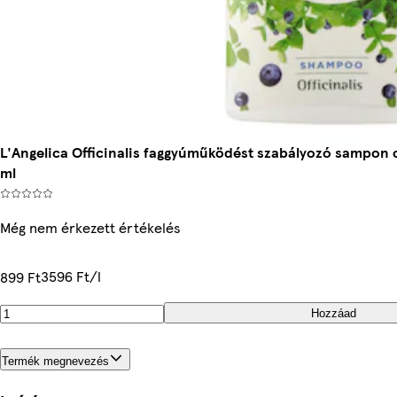
L'Angelica Officinalis faggyúműködést szabályozó sampon c
ml
Még nem érkezett értékelés
3596 Ft/l
899 Ft
Hozzáad
Termék megnevezés