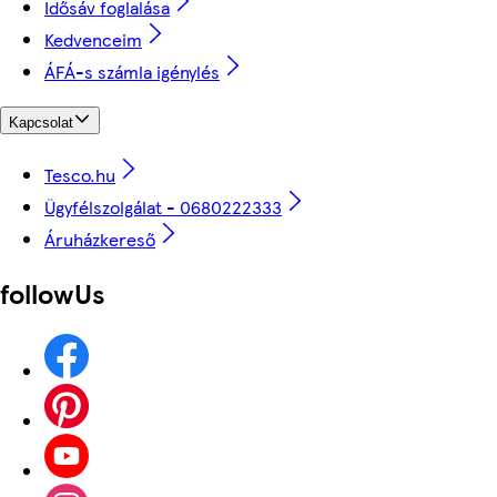
Idősáv foglalása
Kedvenceim
ÁFÁ-s számla igénylés
Kapcsolat
Tesco.hu
Ügyfélszolgálat - 0680222333
Áruházkereső
followUs