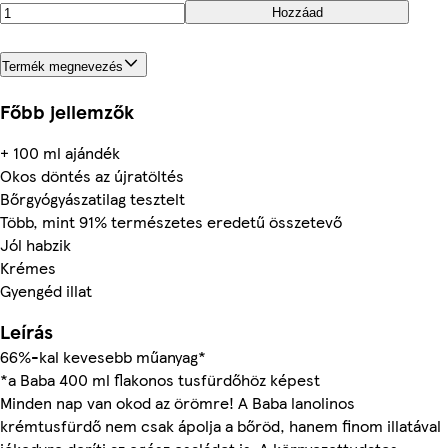
Hozzáad
Termék megnevezés
Főbb jellemzők
+ 100 ml ajándék
Okos döntés az újratöltés
Bőrgyógyászatilag tesztelt
Több, mint 91% természetes eredetű összetevő
Jól habzik
Krémes
Gyengéd illat
Leírás
66%-kal kevesebb műanyag*
*a Baba 400 ml flakonos tusfürdőhöz képest
Minden nap van okod az örömre! A Baba lanolinos
krémtusfürdő nem csak ápolja a bőröd, hanem finom illatával