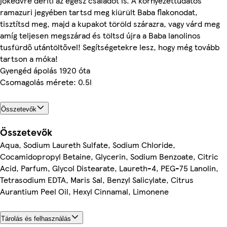
jókedvre deríti az egész családot is. A környezettudatos
ramazuri jegyében tartsd meg kiürült Baba flakonodat,
tisztítsd meg, majd a kupakot töröld szárazra, vagy várd meg
amíg teljesen megszárad és töltsd újra a Baba lanolinos
tusfürdő utántöltővel! Segítségetekre lesz, hogy még tovább
tartson a móka!
Gyengéd ápolás 1920 óta
Csomagolás mérete: 0.5l
Összetevők
Összetevők
Aqua, Sodium Laureth Sulfate, Sodium Chloride,
Cocamidopropyl Betaine, Glycerin, Sodium Benzoate, Citric
Acid, Parfum, Glycol Distearate, Laureth-4, PEG-75 Lanolin,
Tetrasodium EDTA, Maris Sal, Benzyl Salicylate, Citrus
Aurantium Peel Oil, Hexyl Cinnamal, Limonene
Tárolás és felhasználás