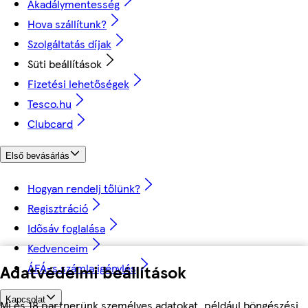
Akadálymentesség
Hova szállítunk?
Szolgáltatás díjak
Süti beállítások
Fizetési lehetőségek
Tesco.hu
Clubcard
Első bevásárlás
Hogyan rendelj tőlünk?
Regisztráció
Idősáv foglalása
Kedvenceim
ÁFÁ-s számla igénylés
Adatvédelmi beállítások
Kapcsolat
Mi és 18 partnerünk személyes adatokat, például böngészési