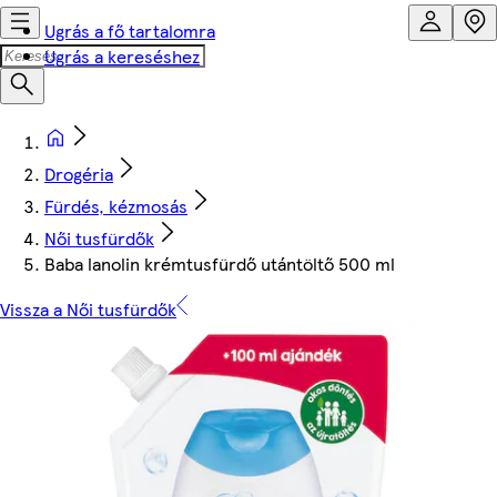
Ugrás a fő tartalomra
Ugrás a kereséshez
Drogéria
Fürdés, kézmosás
Női tusfürdők
Baba lanolin krémtusfürdő utántöltő 500 ml
Vissza a Női tusfürdők