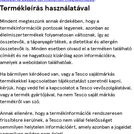
Termékleírás használatával
Mindent megteszünk annak érdekében, hogy a
termékinformációk pontosak legyenek, azonban az
élelmiszertermékek folyamatosan változnak, így az
összetevők, a tápanyagértékek, a dietetikai és allergén
összetevők is. Minden esetben olvasd el a terméken található
címkét és ne hagyatkozz kizárólag azon információkra,
amelyek a weboldalon találhatóak.
Ha bármilyen kérdésed van, vagy a Tesco sajátmárkás
termékekkel kapcsolatban tájékoztatást szeretnél kapni,
kérjük, hogy vedd fel a kapcsolatot a Tesco vevőszolgálatával,
vagy a termék gyártójával, ha nem Tesco saját márkás
termékről van szó.
Annak ellenére, hogy a termékinformációk rendszeresen
frissítésre kerülnek, a Tesco nem vállal felelősséget
semmilyen helytelen információért, amely azonban a jogaidat
semmilyen módon nem érinti.