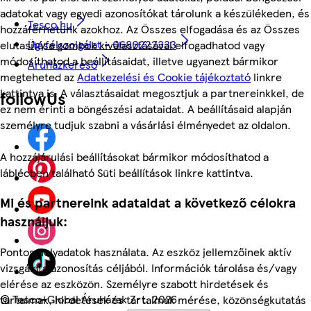
adatokat vagy egyedi azonosítókat tárolunk a készülékeden, és
Tesco.hu
hozzáférhetünk azokhoz. Az Összes elfogadása és az Összes
Ügyfélszolgálat - 0680222333
elutasítása gombok kiválasztásával elfogadhatod vagy
módosíthatod a beállításaidat, illetve ugyanezt bármikor
Áruházkereső
megteheted az
Adatkezelési és Cookie tájékoztató
linkre
kattintva is. A választásaidat megosztjuk a partnereinkkel, de
followUs
ez nem érinti a böngészési adataidat. A beállításaid alapján
személyre tudjuk szabni a vásárlási élményedet az oldalon.
A hozzájárulási beállításokat bármikor módosíthatod a
láblécben található Süti beállítások linkre kattintva.
Mi és partnereink adataidat a következő célokra
használjuk:
Pontos helyadatok használata. Az eszköz jellemzőinek aktív
vizsgálata azonosítás céljából. Információk tárolása és/vagy
elérése az eszközön. Személyre szabott hirdetések és
©
Tesco-Global Áruházak Zrt. 2026
tartalmak, hirdetések és tartalmak mérése, közönségkutatás