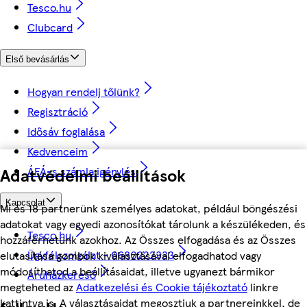
Tesco.hu
Clubcard
Első bevásárlás
Hogyan rendelj tőlünk?
Regisztráció
Idősáv foglalása
Kedvenceim
ÁFÁ-s számla igénylés
Adatvédelmi beállítások
Kapcsolat
Mi és 18 partnerünk személyes adatokat, például böngészési
adatokat vagy egyedi azonosítókat tárolunk a készülékeden, és
Tesco.hu
hozzáférhetünk azokhoz. Az Összes elfogadása és az Összes
Ügyfélszolgálat - 0680222333
elutasítása gombok kiválasztásával elfogadhatod vagy
módosíthatod a beállításaidat, illetve ugyanezt bármikor
Áruházkereső
megteheted az
Adatkezelési és Cookie tájékoztató
linkre
kattintva is. A választásaidat megosztjuk a partnereinkkel, de