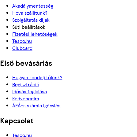
Akadálymentesség
Hova szállítunk?
Szolgáltatás díjak
Süti beállítások
Fizetési lehetőségek
Tesco.hu
Clubcard
Első bevásárlás
Hogyan rendelj tőlünk?
Regisztráció
Idősáv foglalása
Kedvenceim
ÁFÁ-s számla igénylés
Kapcsolat
Tesco.hu