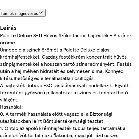
Termék megnevezés
Leírás
Palette Deluxe 8-11 Hűvös Szőke tartós hajfesték - A színek
öröme.
Ünnepeld a színek örömét a Palette Deluxe olajos
krémhajfestékkel. Gazdag festékkrém koncentrált hűvös
színpigmentekkel a hosszan tartó színeredményért. Festés
után a haj mélyen hidratált és selymesen sima. Könnyed
kifésülhetőség és ellenálhatatlan csillogás.
A hajfesték doboza FSC tanúsítvánnyal rendelkezik. Együtt
teremtünk gyönyörű pillanatokat a színes és fenntartható
világért.
Használat:
0. A termék használata előtt végezd el a Biztonsági
utasításokban leírt Bőrtúlérzékenységi tesztet.
1. Öntsd az ápoló krémhajfesték tubus teljes tartalmát a
színelőhívót tartalmazó flakonba, majd jól rázd össze.