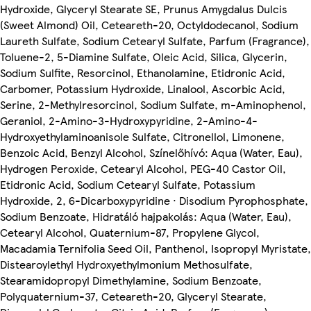
Hydroxide, Glyceryl Stearate SE, Prunus Amygdalus Dulcis
(Sweet Almond) Oil, Ceteareth-20, Octyldodecanol, Sodium
Laureth Sulfate, Sodium Cetearyl Sulfate, Parfum (Fragrance),
Toluene-2, 5-Diamine Sulfate, Oleic Acid, Silica, Glycerin,
Sodium Sulfite, Resorcinol, Ethanolamine, Etidronic Acid,
Carbomer, Potassium Hydroxide, Linalool, Ascorbic Acid,
Serine, 2-Methylresorcinol, Sodium Sulfate, m-Aminophenol,
Geraniol, 2-Amino-3-Hydroxypyridine, 2-Amino-4-
Hydroxyethylaminoanisole Sulfate, Citronellol, Limonene,
Benzoic Acid, Benzyl Alcohol, Színelőhívó: Aqua (Water, Eau),
Hydrogen Peroxide, Cetearyl Alcohol, PEG-40 Castor Oil,
Etidronic Acid, Sodium Cetearyl Sulfate, Potassium
Hydroxide, 2, 6-Dicarboxypyridine · Disodium Pyrophosphate,
Sodium Benzoate, Hidratáló hajpakolás: Aqua (Water, Eau),
Cetearyl Alcohol, Quaternium-87, Propylene Glycol,
Macadamia Ternifolia Seed Oil, Panthenol, Isopropyl Myristate,
Distearoylethyl Hydroxyethylmonium Methosulfate,
Stearamidopropyl Dimethylamine, Sodium Benzoate,
Polyquaternium-37, Ceteareth-20, Glyceryl Stearate,