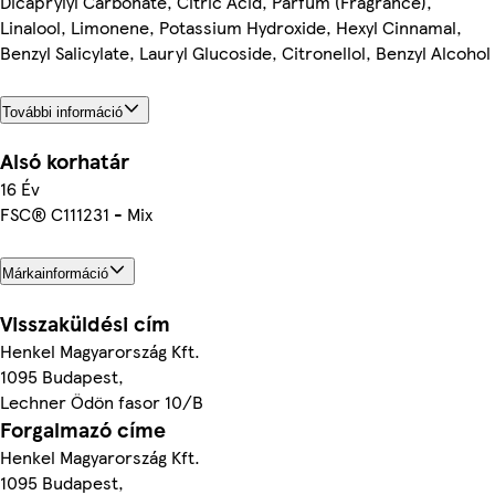
Dicaprylyl Carbonate, Citric Acid, Parfum (Fragrance),
Linalool, Limonene, Potassium Hydroxide, Hexyl Cinnamal,
Benzyl Salicylate, Lauryl Glucoside, Citronellol, Benzyl Alcohol
További információ
Alsó korhatár
16 Év
FSC® C111231 - Mix
Márkainformáció
Visszaküldési cím
Henkel Magyarország Kft.
1095 Budapest,
Lechner Ödön fasor 10/B
Forgalmazó címe
Henkel Magyarország Kft.
1095 Budapest,