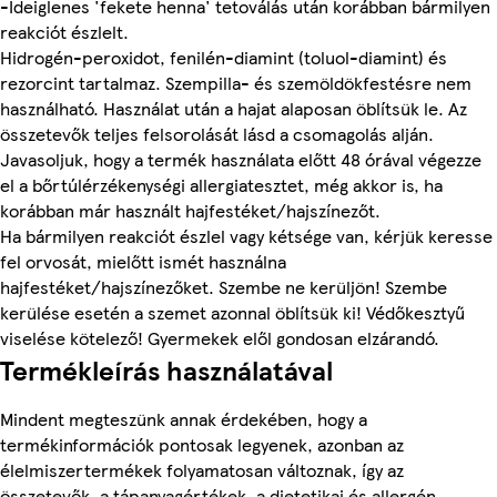
-Ideiglenes 'fekete henna' tetoválás után korábban bármilyen
reakciót észlelt.
Hidrogén-peroxidot, fenilén-diamint (toluol-diamint) és
rezorcint tartalmaz. Szempilla- és szemöldökfestésre nem
használható. Használat után a hajat alaposan öblítsük le. Az
összetevők teljes felsorolását lásd a csomagolás alján.
Javasoljuk, hogy a termék használata előtt 48 órával végezze
el a bőrtúlérzékenységi allergiatesztet, még akkor is, ha
korábban már használt hajfestéket/hajszínezőt.
Ha bármilyen reakciót észlel vagy kétsége van, kérjük keresse
fel orvosát, mielőtt ismét használna
hajfestéket/hajszínezőket. Szembe ne kerüljön! Szembe
kerülése esetén a szemet azonnal öblítsük ki! Védőkesztyű
viselése kötelező! Gyermekek elől gondosan elzárandó.
Termékleírás használatával
Mindent megteszünk annak érdekében, hogy a
termékinformációk pontosak legyenek, azonban az
élelmiszertermékek folyamatosan változnak, így az
összetevők, a tápanyagértékek, a dietetikai és allergén