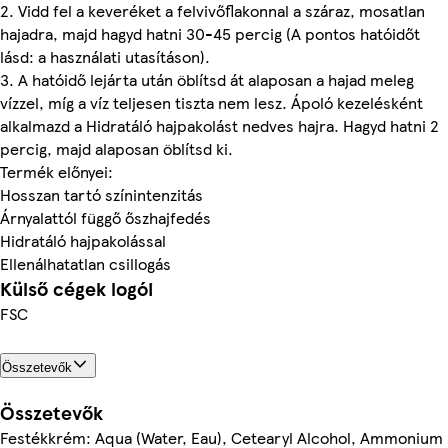
2. Vidd fel a keveréket a felvivőflakonnal a száraz, mosatlan
hajadra, majd hagyd hatni 30-45 percig (A pontos hatóidőt
lásd: a használati utasításon).
3. A hatóidő lejárta után öblítsd át alaposan a hajad meleg
vízzel, míg a víz teljesen tiszta nem lesz. Ápoló kezelésként
alkalmazd a Hidratáló hajpakolást nedves hajra. Hagyd hatni 2
percig, majd alaposan öblítsd ki.
Termék előnyei:
Hosszan tartó színintenzitás
Árnyalattól függő őszhajfedés
Hidratáló hajpakolással
Ellenálhatatlan csillogás
Külső cégek logói
FSC
Összetevők
Összetevők
Festékkrém: Aqua (Water, Eau), Cetearyl Alcohol, Ammonium