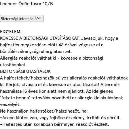
Lechner Ödön fasor 10/B
Biztonsági információ
FIGYELEM:
KÖVESSE A BIZTONSÁGI UTASÍTÁSOKAT. Javasoljuk, hogy a
hajfestés megkezdése előtt 48 órával végezze el a
bőrtúlérzékenységi allergiatesztet.
Allergiás reakciót válthat ki - kövesse a biztonsági
utasításokat.
BIZTONSÁGI UTASÍTÁSOK
A hajfestékek/hajszínezők súlyos allergiás reakciót válthatnak
ki. Kérjük, olvassa el és kövesse az utasításokat! A termék
használata 16 éves kor alatt nem ajánlott. Az ideiglenes
'fekete henna' tetoválás növelheti az allergia kialakulásának
veszélyét.
Ne használjon hajfestéket/hajszínezőt, ha:
-Arcán kiütés van, vagy fejbőre érzékeny, irritált és sérült.
-Hajfestés után korábban bármilyen reakciót észlelt.