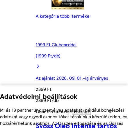
A kategória többi terméke
1999 Ft Clubcarddal
(1999 Ft/db)
Az ajánlat 2026. 09. 01.-ig érvényes
2399 Ft
Adatvédelmi beállítások
2399 Ft/db
Mi és 18 partnerünk személyes adatokat, például böngészési
Quantity controls
Hozzáad
adatokat vagy egyedi azonosítókat tárolunk a készülékeden, és
hozzáférhetünk azokhoz. Az Összes elfogadása és az Összes
Syoss Oleo Intense tartós