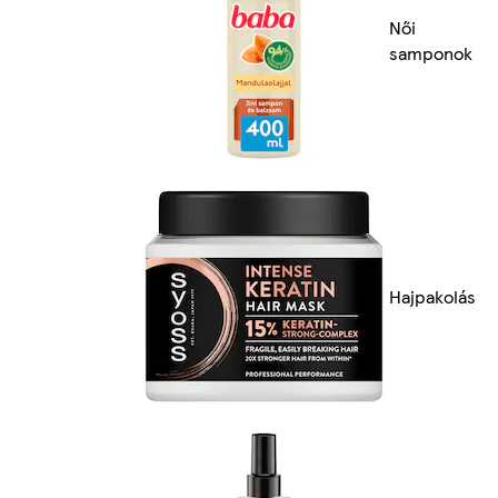
Női
samponok
Hajpakolás