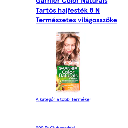
Garnier Color Naturals
Tartós hajfesték 8 N
Természetes világosszőke
A kategória többi terméke
999 Ft Clubcarddal