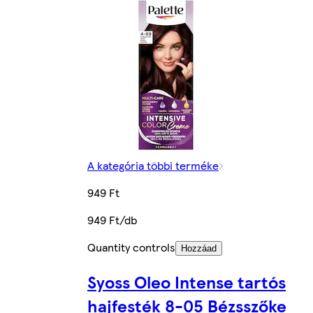
A kategória többi terméke
949 Ft
949 Ft/db
Quantity controls
Hozzáad
Syoss Oleo Intense tartós
hajfesték 8-05 Bézsszőke