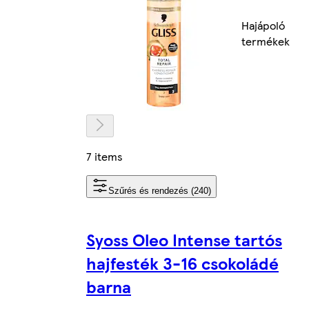
Hajápoló
termékek
7 items
Szűrés és rendezés (240)
Syoss Oleo Intense tartós
hajfesték 3-16 csokoládé
barna