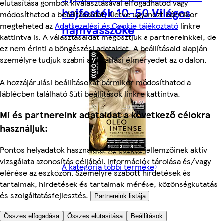
elutasítása gombok kiválasztásával elfogadhatod vagy
hajfesték 10-50 Világos
módosíthatod a beállításaidat, illetve ugyanezt bármikor
megteheted az
Adatkezelési és Cookie tájékoztató
linkre
hamvasszőke
kattintva is. A választásaidat megosztjuk a partnereinkkel, de
ez nem érinti a böngészési adataidat. A beállításaid alapján
személyre tudjuk szabni a vásárlási élményedet az oldalon.
A hozzájárulási beállításokat bármikor módosíthatod a
láblécben található Süti beállítások linkre kattintva.
Mi és partnereink adataidat a következő célokra
használjuk:
Pontos helyadatok használata. Az eszköz jellemzőinek aktív
vizsgálata azonosítás céljából. Információk tárolása és/vagy
A kategória többi terméke
elérése az eszközön. Személyre szabott hirdetések és
tartalmak, hirdetések és tartalmak mérése, közönségkutatás
és szolgáltatásfejlesztés.
Partnereink listája
1999 Ft Clubcarddal
Összes elfogadása
Összes elutasítása
Beállítások