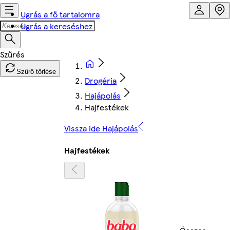
Ugrás a fő tartalomra
Ugrás a kereséshez
Szűrő törlése
Drogéria
Hajápolás
Hajfestékek
Vissza ide Hajápolás
Hajfestékek