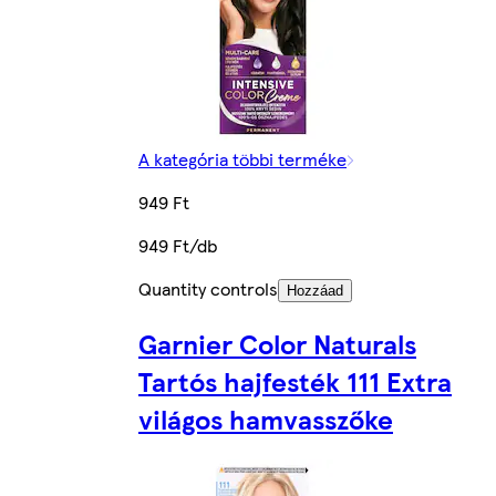
A kategória többi terméke
949 Ft
949 Ft/db
Quantity controls
Hozzáad
Garnier Color Naturals
Tartós hajfesték 111 Extra
világos hamvasszőke