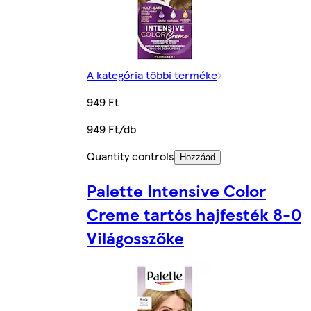
A kategória többi terméke
949 Ft
949 Ft/db
Quantity controls
Hozzáad
Palette Intensive Color
Creme tartós hajfesték 8-0
Világosszőke