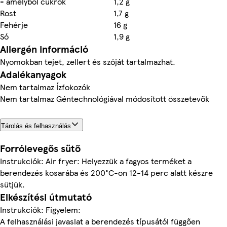
- amelyből cukrok
1,2 g
Rost
1,7 g
Fehérje
16 g
Só
1,9 g
Allergén információ
Nyomokban tejet, zellert és szóját tartalmazhat.
Adalékanyagok
Nem tartalmaz Ízfokozók
Nem tartalmaz Géntechnológiával módosított összetevők
Tárolás és felhasználás
Forrólevegős sütő
Instrukciók: Air fryer: Helyezzük a fagyos terméket a
berendezés kosarába és 200°C-on 12-14 perc alatt készre
sütjük.
Elkészítési útmutató
Instrukciók: Figyelem:
A felhasználási javaslat a berendezés típusától függően