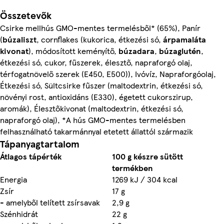
Összetevők
Csirke mellhús GMO-mentes termelésből* (65%), Panír
(
búzaliszt
, cornflakes (kukorica, étkezési só,
árpamaláta
kivonat
), módosított keményítő,
búzadara
,
búzaglutén
,
étkezési só, cukor, fűszerek, élesztő, napraforgó olaj,
térfogatnövelő szerek (E450, E500)), Ivóvíz, Napraforgóolaj,
Étkezési só, Sültcsirke fűszer (maltodextrin, étkezési só,
növényi rost, antioxidáns (E330), égetett cukorszirup,
aromák), Élesztőkivonat (maltodextrin, étkezési só,
napraforgó olaj), *A hús GMO-mentes termelésben
felhasználható takarmánnyal etetett állattól származik
Tápanyagtartalom
Átlagos tápérték
100 g készre sütött
termékben
Energia
1269 kJ / 304 kcal
Zsír
17 g
- amelyből telített zsírsavak
2,9 g
Szénhidrát
22 g