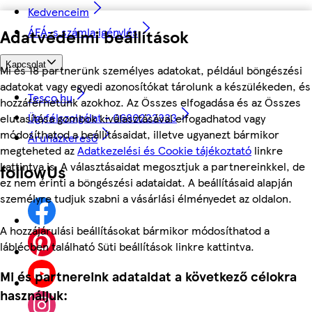
Kedvenceim
ÁFÁ-s számla igénylés
Adatvédelmi beállítások
Kapcsolat
Mi és 18 partnerünk személyes adatokat, például böngészési
adatokat vagy egyedi azonosítókat tárolunk a készülékeden, és
Tesco.hu
hozzáférhetünk azokhoz. Az Összes elfogadása és az Összes
Ügyfélszolgálat - 0680222333
elutasítása gombok kiválasztásával elfogadhatod vagy
módosíthatod a beállításaidat, illetve ugyanezt bármikor
Áruházkereső
megteheted az
Adatkezelési és Cookie tájékoztató
linkre
kattintva is. A választásaidat megosztjuk a partnereinkkel, de
followUs
ez nem érinti a böngészési adataidat. A beállításaid alapján
személyre tudjuk szabni a vásárlási élményedet az oldalon.
A hozzájárulási beállításokat bármikor módosíthatod a
láblécben található Süti beállítások linkre kattintva.
Mi és partnereink adataidat a következő célokra
használjuk: