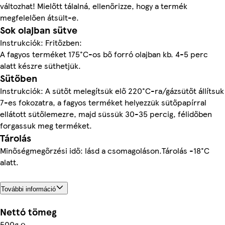
változhat! Mielőtt tálalná, ellenőrizze, hogy a termék
megfelelően átsült-e.
Sok olajban sütve
Instrukciók: Fritőzben:
A fagyos terméket 175°C-os bő forró olajban kb. 4-5 perc
alatt készre süthetjük.
Sütőben
Instrukciók: A sütőt melegítsük elő 220°C-ra/gázsütőt állítsuk
7-es fokozatra, a fagyos terméket helyezzük sütőpapírral
ellátott sütőlemezre, majd süssük 30-35 percig, félidőben
forgassuk meg terméket.
Tárolás
Minőségmegőrzési idő: lásd a csomagoláson.Tárolás -18°C
alatt.
További információ
Nettó tömeg
500g ℮