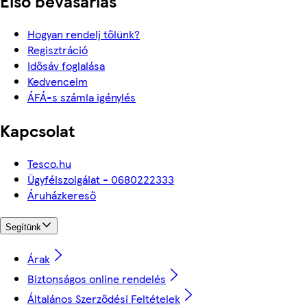
Első bevásárlás
Hogyan rendelj tőlünk?
Regisztráció
Idősáv foglalása
Kedvenceim
ÁFÁ-s számla igénylés
Kapcsolat
Tesco.hu
Ügyfélszolgálat - 0680222333
Áruházkereső
Segítünk
Árak
Biztonságos online rendelés
Általános Szerződési Feltételek