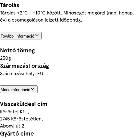
Tárolás
Tárolás +2°C - +10°C között. Minőségét megőrzi (nap, hónap,
év) a csomagoláson jelzett időpontig.
További információ
Nettó tömeg
250g
Származási ország
Származási hely: EU
Márkainformáció
Visszaküldési cím
Kőröstej Kft.,
2745 Kőröstetétlen,
Abonyi út 2.
Gyártó címe