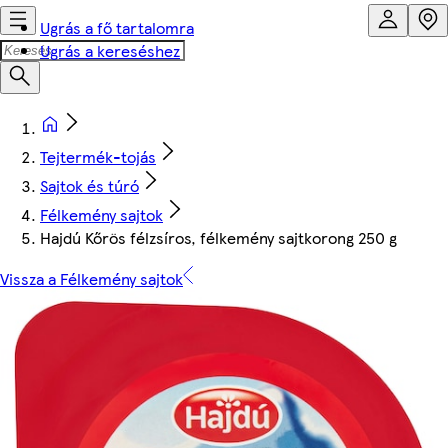
Ugrás a fő tartalomra
Ugrás a kereséshez
Tejtermék-tojás
Sajtok és túró
Félkemény sajtok
Hajdú Kőrös félzsíros, félkemény sajtkorong 250 g
Vissza a Félkemény sajtok