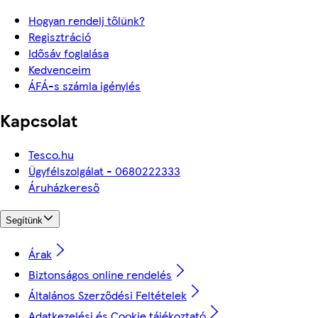
Hogyan rendelj tőlünk?
Regisztráció
Idősáv foglalása
Kedvenceim
ÁFÁ-s számla igénylés
Kapcsolat
Tesco.hu
Ügyfélszolgálat - 0680222333
Áruházkereső
Segítünk
Árak
Biztonságos online rendelés
Általános Szerződési Feltételek
Adatkezelési és Cookie tájékoztató