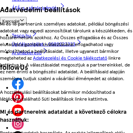
ÁFÁ-s számla igénylés
Adatvédelmi beállítások
Kapcsolat
Mi és 18 partnerünk személyes adatokat, például böngészési
adatokat vagy egyedi azonosítókat tárolunk a készülékeden, és
Tesco.hu
hozzáférhetünk azokhoz. Az Összes elfogadása és az Összes
Ügyfélszolgálat - 0680222333
elutasítása gombok kiválasztásával elfogadhatod vagy
módosíthatod a beállításaidat, illetve ugyanezt bármikor
Áruházkereső
megteheted az
Adatkezelési és Cookie tájékoztató
linkre
kattintva is. A választásaidat megosztjuk a partnereinkkel, de
followUs
ez nem érinti a böngészési adataidat. A beállításaid alapján
személyre tudjuk szabni a vásárlási élményedet az oldalon.
A hozzájárulási beállításokat bármikor módosíthatod a
láblécben található Süti beállítások linkre kattintva.
Mi és partnereink adataidat a következő célokra
használjuk:
Pontos helyadatok használata. Az eszköz jellemzőinek aktív