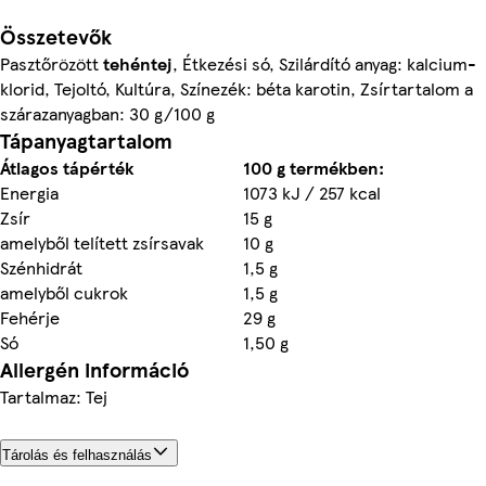
Összetevők
Pasztőrözött
tehéntej
, Étkezési só, Szilárdító anyag: kalcium-
klorid, Tejoltó, Kultúra, Színezék: béta karotin, Zsírtartalom a
szárazanyagban: 30 g/100 g
Tápanyagtartalom
Átlagos tápérték
100 g termékben:
Energia
1073 kJ / 257 kcal
Zsír
15 g
amelyből telített zsírsavak
10 g
Szénhidrát
1,5 g
amelyből cukrok
1,5 g
Fehérje
29 g
Só
1,50 g
Allergén információ
Tartalmaz: Tej
Tárolás és felhasználás