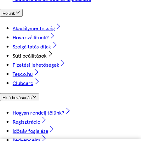
Rólunk
Akadálymentesség
Hova szállítunk?
Szolgáltatás díjak
Süti beállítások
Fizetési lehetőségek
Tesco.hu
Clubcard
Első bevásárlás
Hogyan rendelj tőlünk?
Regisztráció
Idősáv foglalása
Kedvenceim