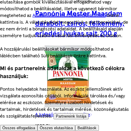
elutasítása gombok kiválasztásával elfogadhatod vagy
módosíthatod a beállításaidat, illetve ugyanezt bármikor
Pannónia Mester Maasdam
megteheted az
Adatkezelési és Cookie tájékoztató
linkre
darabolt, zsíros, félkemény,
kattintva is. A választásaidat megosztjuk a partnereinkkel, de
ez nem érinti a böngészési adataidat. A beállításaid alapján
erjedési lyukas sajt 200 g
személyre tudjuk szabni a vásárlási élményedet az oldalon.
A hozzájárulási beállításokat bármikor módosíthatod a
láblécben található Süti beállítások linkre kattintva.
Mi és partnereink adataidat a következő célokra
használjuk:
Pontos helyadatok használata. Az eszköz jellemzőinek aktív
vizsgálata azonosítás céljából. Információk tárolása és/vagy
elérése az eszközön. Személyre szabott hirdetések és
tartalmak, hirdetések és tartalmak mérése, közönségkutatás
A kategória többi terméke
és szolgáltatásfejlesztés.
Partnereink listája
1299 Ft
Összes elfogadása
Összes elutasítása
Beállítások