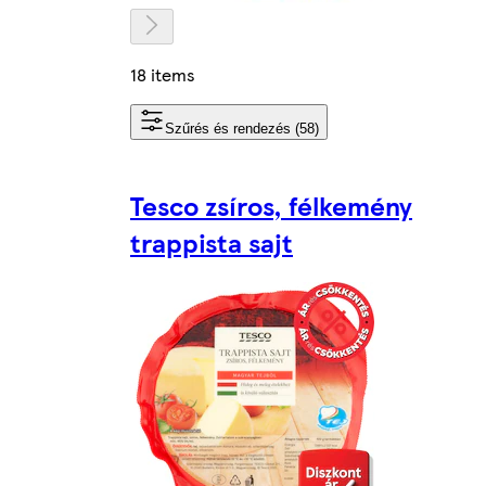
18 items
Szűrés és rendezés (58)
Tesco zsíros, félkemény
trappista sajt