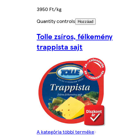
3950 Ft/kg
Quantity controls
Hozzáad
Tolle zsíros, félkemény
trappista sajt
A kategória többi terméke