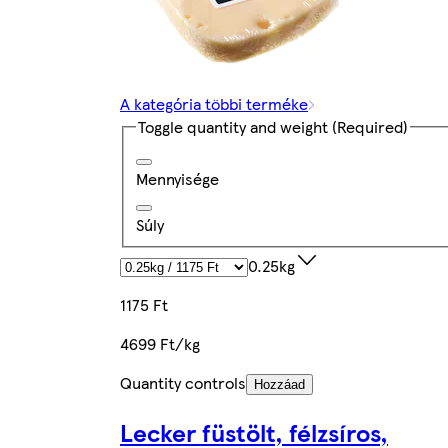
A kategória többi terméke
Toggle quantity and weight
(Required)
Mennyisége
Súly
0.25kg
1175 Ft
4699 Ft/kg
Quantity controls
Hozzáad
Lecker füstölt, félzsíros,