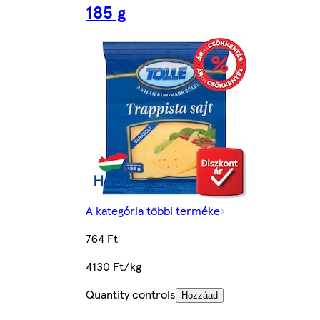
185 g
A kategória többi terméke
764 Ft
4130 Ft/kg
Quantity controls
Hozzáad