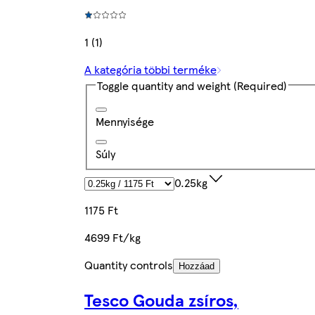
1 (1)
A kategória többi terméke
Toggle quantity and weight
(Required)
Mennyisége
Súly
0.25kg
1175 Ft
4699 Ft/kg
Quantity controls
Hozzáad
Tesco Gouda zsíros,