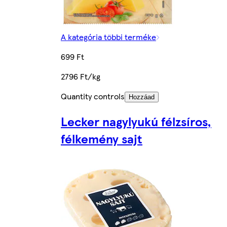
A kategória többi terméke
699 Ft
2796 Ft/kg
Quantity controls
Hozzáad
Lecker nagylyukú félzsíros,
félkemény sajt