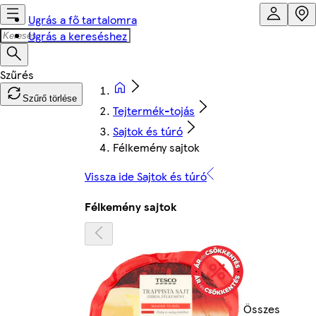
Ugrás a fő tartalomra
Ugrás a kereséshez
Szűrő törlése
Tejtermék-tojás
Sajtok és túró
Félkemény sajtok
Vissza ide Sajtok és túró
Félkemény sajtok
Összes