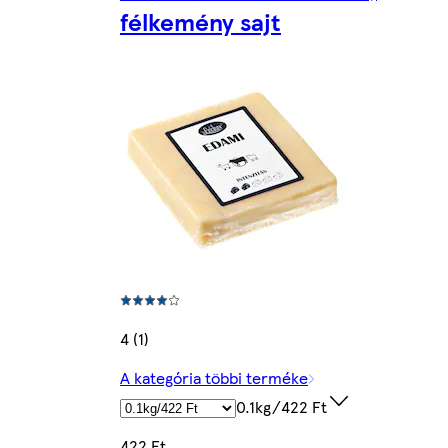
félkemény sajt
4 (1)
A kategória többi terméke
0.1kg/422 Ft
422 Ft