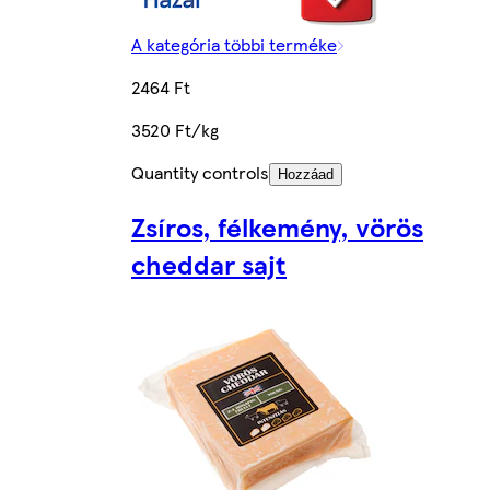
A kategória többi terméke
2464 Ft
3520 Ft/kg
Quantity controls
Hozzáad
Zsíros, félkemény, vörös
cheddar sajt