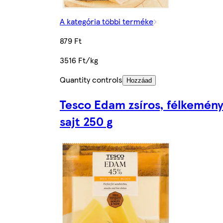
A kategória többi terméke
879 Ft
3516 Ft/kg
Quantity controls
Hozzáad
Tesco Edam zsíros, félkemén
sajt 250 g