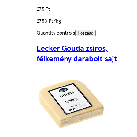
275 Ft
2750 Ft/kg
Quantity controls
Hozzáad
Lecker Gouda zsíros,
félkemény darabolt sajt