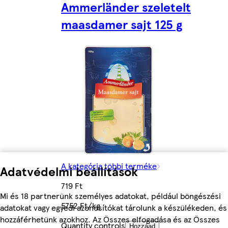
Ammerländer szeletelt
maasdamer sajt 125 g
A kategória többi terméke
Adatvédelmi beállítások
719 Ft
Mi és 18 partnerünk személyes adatokat, például böngészési
5752 Ft/kg
adatokat vagy egyedi azonosítókat tárolunk a készülékeden, és
hozzáférhetünk azokhoz. Az Összes elfogadása és az Összes
Quantity controls
Hozzáad