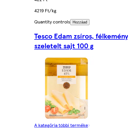
4219 Ft/kg
Quantity controls
Hozzáad
Tesco Edam zsíros, félkemén
szeletelt sajt 100 g
A kategória többi terméke