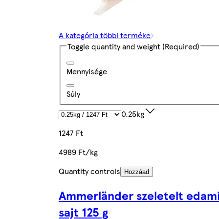
A kategória többi terméke
Toggle quantity and weight
(Required)
Mennyisége
Súly
0.25kg
1247 Ft
4989 Ft/kg
Quantity controls
Hozzáad
Ammerländer szeletelt edam
sajt 125 g