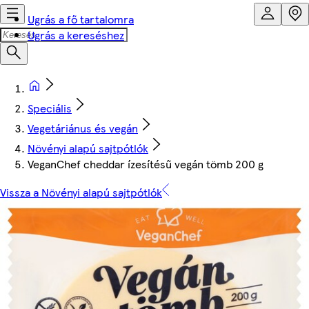
Ugrás a fő tartalomra
Ugrás a kereséshez
Speciális
Vegetáriánus és vegán
Növényi alapú sajtpótlók
VeganChef cheddar ízesítésű vegán tömb 200 g
Vissza a Növényi alapú sajtpótlók