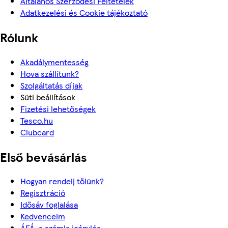
Általános Szerződési Feltételek
Adatkezelési és Cookie tájékoztató
Rólunk
Akadálymentesség
Hova szállítunk?
Szolgáltatás díjak
Süti beállítások
Fizetési lehetőségek
Tesco.hu
Clubcard
Első bevásárlás
Hogyan rendelj tőlünk?
Regisztráció
Idősáv foglalása
Kedvenceim
ÁFÁ-s számla igénylés