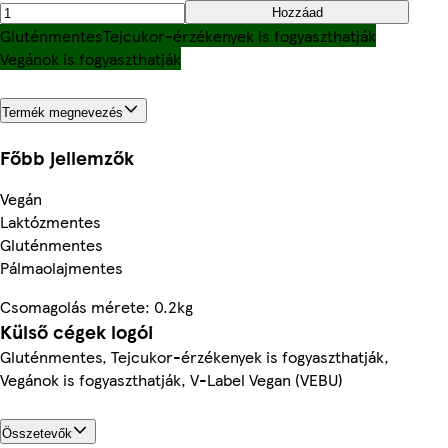
Hozzáad
Gluténmentes
Tejcukor-érzékenyek is fogyaszthatják
Vegánok is fogyaszthatják
Termék megnevezés
Főbb jellemzők
Vegán
Laktózmentes
Gluténmentes
Pálmaolajmentes
Csomagolás mérete: 0.2kg
Külső cégek logói
Gluténmentes, Tejcukor-érzékenyek is fogyaszthatják,
Vegánok is fogyaszthatják, V-Label Vegan (VEBU)
Összetevők