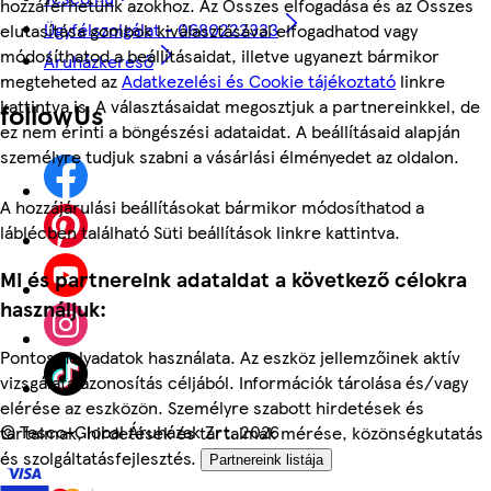
hozzáférhetünk azokhoz. Az Összes elfogadása és az Összes
Ügyfélszolgálat - 0680222333
elutasítása gombok kiválasztásával elfogadhatod vagy
módosíthatod a beállításaidat, illetve ugyanezt bármikor
Áruházkereső
megteheted az
Adatkezelési és Cookie tájékoztató
linkre
kattintva is. A választásaidat megosztjuk a partnereinkkel, de
followUs
ez nem érinti a böngészési adataidat. A beállításaid alapján
személyre tudjuk szabni a vásárlási élményedet az oldalon.
A hozzájárulási beállításokat bármikor módosíthatod a
láblécben található Süti beállítások linkre kattintva.
Mi és partnereink adataidat a következő célokra
használjuk:
Pontos helyadatok használata. Az eszköz jellemzőinek aktív
vizsgálata azonosítás céljából. Információk tárolása és/vagy
elérése az eszközön. Személyre szabott hirdetések és
©
Tesco-Global Áruházak Zrt. 2026
tartalmak, hirdetések és tartalmak mérése, közönségkutatás
és szolgáltatásfejlesztés.
Partnereink listája