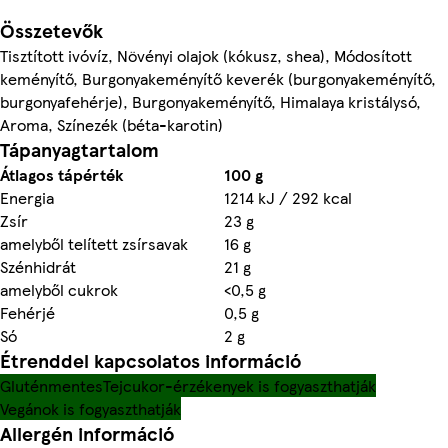
Összetevők
Tisztított ivóvíz, Növényi olajok (kókusz, shea), Módosított
keményítő, Burgonyakeményítő keverék (burgonyakeményítő,
burgonyafehérje), Burgonyakeményítő, Himalaya kristálysó,
Aroma, Színezék (béta-karotin)
Tápanyagtartalom
Átlagos tápérték
100 g
Energia
1214 kJ / 292 kcal
Zsír
23 g
amelyből telített zsírsavak
16 g
Szénhidrát
21 g
amelyből cukrok
<0,5 g
Fehérjé
0,5 g
Só
2 g
Étrenddel kapcsolatos információ
Gluténmentes
Tejcukor-érzékenyek is fogyaszthatják
Vegánok is fogyaszthatják
Allergén információ