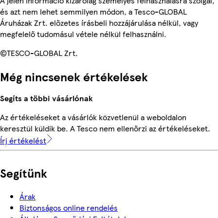
A jelen információ kizárólag személyes felhasználásra szolgál,
és azt nem lehet semmilyen módon, a Tesco-GLOBAL
Áruházak Zrt. előzetes írásbeli hozzájárulása nélkül, vagy
megfelelő tudomásul vétele nélkül felhasználni.
©TESCO-GLOBAL Zrt.
Még nincsenek értékelések
Segíts a többi vásárlónak
Az értékeléseket a vásárlók közvetlenül a weboldalon
keresztül küldik be. A Tesco nem ellenőrzi az értékeléseket.
Írj értékelést
Segítünk
Árak
Biztonságos online rendelés