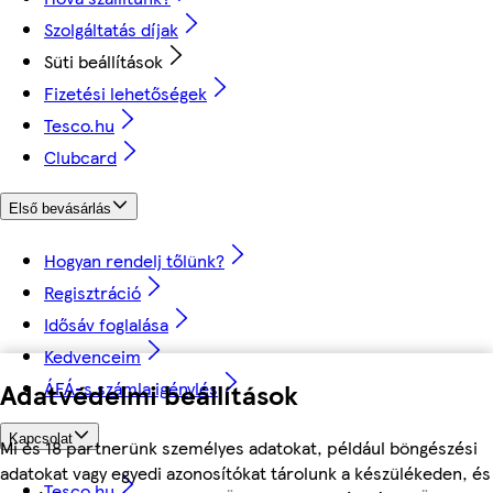
Szolgáltatás díjak
Süti beállítások
Fizetési lehetőségek
Tesco.hu
Clubcard
Első bevásárlás
Hogyan rendelj tőlünk?
Regisztráció
Idősáv foglalása
Kedvenceim
ÁFÁ-s számla igénylés
Adatvédelmi beállítások
Kapcsolat
Mi és 18 partnerünk személyes adatokat, például böngészési
adatokat vagy egyedi azonosítókat tárolunk a készülékeden, és
Tesco.hu