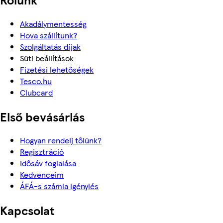
Akadálymentesség
Hova szállítunk?
Szolgáltatás díjak
Süti beállítások
Fizetési lehetőségek
Tesco.hu
Clubcard
Első bevásárlás
Hogyan rendelj tőlünk?
Regisztráció
Idősáv foglalása
Kedvenceim
ÁFÁ-s számla igénylés
Kapcsolat