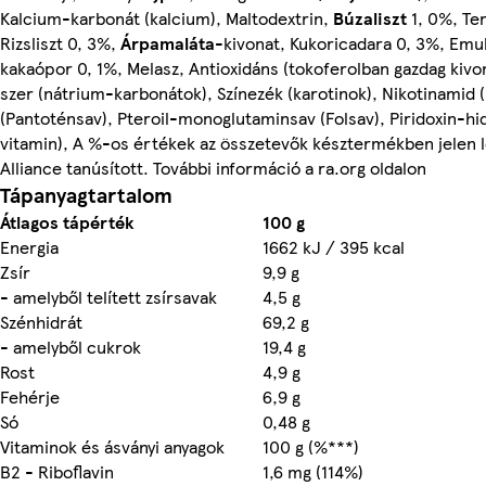
Kalcium-karbonát (kalcium), Maltodextrin,
Búzaliszt
1, 0%, Te
Rizsliszt 0, 3%,
Árpamaláta
-kivonat, Kukoricadara 0, 3%, Emul
kakaópor 0, 1%, Melasz, Antioxidáns (tokoferolban gazdag kivon
szer (nátrium-karbonátok), Színezék (karotinok), Nikotinamid
(Pantoténsav), Pteroil-monoglutaminsav (Folsav), Piridoxin-hid
vitamin), A %-os értékek az összetevők késztermékben jelen l
Alliance tanúsított. További információ a ra.org oldalon
Tápanyagtartalom
Átlagos tápérték
100 g
Energia
1662 kJ / 395 kcal
Zsír
9,9 g
- amelyből telített zsírsavak
4,5 g
Szénhidrát
69,2 g
- amelyből cukrok
19,4 g
Rost
4,9 g
Fehérje
6,9 g
Só
0,48 g
Vitaminok és ásványi anyagok
100 g (%***)
B2 - Riboflavin
1,6 mg (114%)