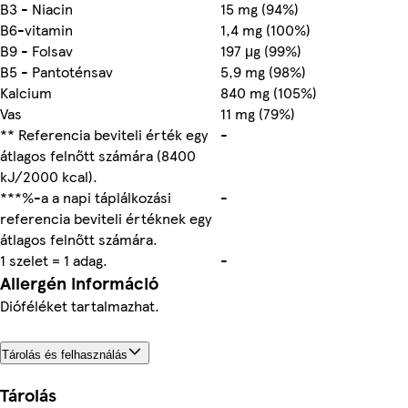
B3 - Niacin
15 mg (94%)
B6-vitamin
1,4 mg (100%)
B9 - Folsav
197 μg (99%)
B5 - Pantoténsav
5,9 mg (98%)
Kalcium
840 mg (105%)
Vas
11 mg (79%)
** Referencia beviteli érték egy
-
átlagos felnőtt számára (8400
kJ/2000 kcal).
***%-a a napi táplálkozási
-
referencia beviteli értéknek egy
átlagos felnőtt számára.
1 szelet = 1 adag.
-
Allergén információ
Dióféléket tartalmazhat.
Tárolás és felhasználás
Tárolás