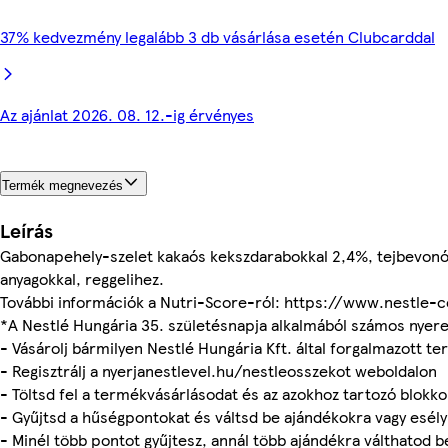
37% kedvezmény legalább 3 db vásárlása esetén Clubcarddal
Az ajánlat 2026. 08. 12.-ig érvényes
Termék megnevezés
Leírás
Gabonapehely-szelet kakaós kekszdarabokkal 2,4%, tejbevonó 
anyagokkal, reggelihez.
További információk a Nutri-Score-ról: https://www.nestle-
*A Nestlé Hungária 35. születésnapja alkalmából számos nyer
- Vásárolj bármilyen Nestlé Hungária Kft. által forgalmazott t
- Regisztrálj a nyerjanestlevel.hu/nestleosszekot weboldalon
- Töltsd fel a termékvásárlásodat és az azokhoz tartozó blokk
- Gyűjtsd a hűségpontokat és váltsd be ajándékokra vagy esély
- Minél több pontot gyűjtesz, annál több ajándékra válthatod b