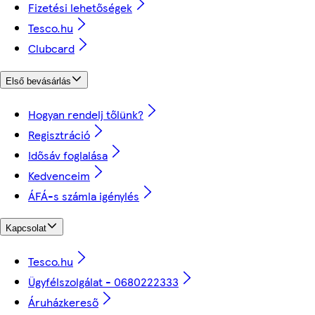
Fizetési lehetőségek
Tesco.hu
Clubcard
Első bevásárlás
Hogyan rendelj tőlünk?
Regisztráció
Idősáv foglalása
Kedvenceim
ÁFÁ-s számla igénylés
Kapcsolat
Tesco.hu
Ügyfélszolgálat - 0680222333
Áruházkereső