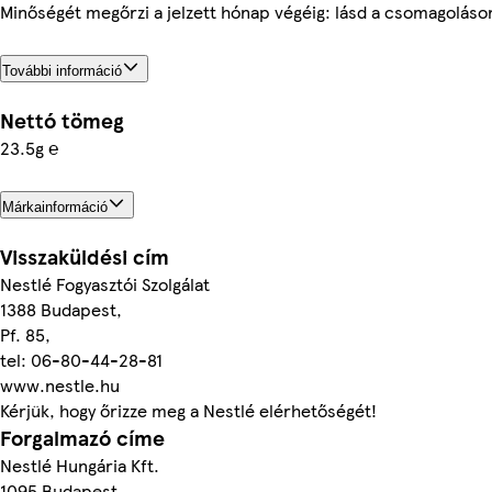
Minőségét megőrzi a jelzett hónap végéig: lásd a csomagoláso
További információ
Nettó tömeg
23.5g ℮
Márkainformáció
Visszaküldési cím
Nestlé Fogyasztói Szolgálat
1388 Budapest,
Pf. 85,
tel: 06-80-44-28-81
www.nestle.hu
Kérjük, hogy őrizze meg a Nestlé elérhetőségét!
Forgalmazó címe
Nestlé Hungária Kft.
1095 Budapest,