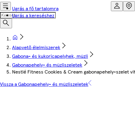
Ugrás a fő tartalomra
Ugrás a kereséshez
Alapvető élelmiszerek
Gabona- és kukoricapelyhek, müzli
Gabonapehely- és müzliszeletek
Nestlé Fitness Cookies & Cream gabonapehely-szelet vit
Vissza a Gabonapehely- és müzliszeletek