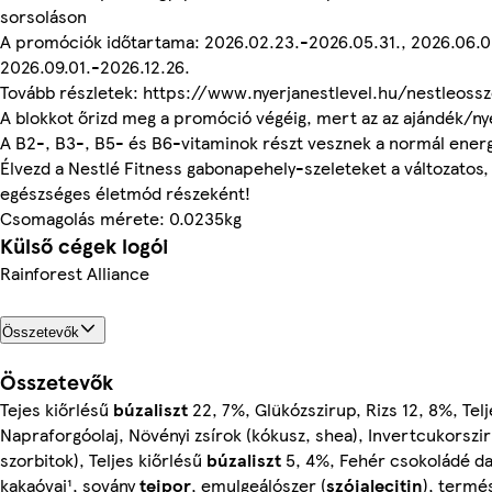
sorsoláson
A promóciók időtartama: 2026.02.23.-2026.05.31., 2026.06.0
2026.09.01.-2026.12.26.
Tovább részletek: https://www.nyerjanestlevel.hu/nestleoss
A blokkot őrizd meg a promóció végéig, mert az az ajándék/ny
A B2-, B3-, B5- és B6-vitaminok részt vesznek a normál ene
Élvezd a Nestlé Fitness gabonapehely-szeleteket a változatos,
egészséges életmód részeként!
Csomagolás mérete: 0.0235kg
Külső cégek logói
Rainforest Alliance
Összetevők
Összetevők
Tejes kiőrlésű
búzaliszt
22, 7%, Glükózszirup, Rizs 12, 8%, Tel
Napraforgóolaj, Növényi zsírok (kókusz, shea), Invertcukorszir
szorbitok), Teljes kiőrlésű
búzaliszt
5, 4%, Fehér csokoládé da
kakaóvaj¹, sovány
tejpor
, emulgeálószer (
szójalecitin
), termé