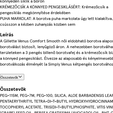
könnyedén siklik a bőrön
KRÉMEZŐCSÍK A KÖNNYED PENGESIKLÁSÉRT: Krémezőcsík a
pengesiklás megkönnyítése érdekében
PUHA MARKOLAT: A borotva puha markolata úgy lett kialakítva,
csússzon a kézben zuhanyzás közben sem
Leírás
A Gillette Venus Comfort Smooth női eldobható borotva alapo
borotválást biztosít, lenyűgöző áron. A nehezebben borotválha
területeken a 3 pengés billenő borotvafej és a krémezőcsík biz
a könnyed pengesiklást. Élvezze az alaposabb és kényelmeseb
borotválkozás élményét (a Simply Venus kétpengés borotvához
Összetevők
Összetevők
PEG-115M, PEG-7M, PEG-100, SILICA, ALOE BARBADENSIS LEAF
PENTAERYTHRITYL TETRA-DI-T-BUTYL HYDROXYHYDROCINNAM
TOCOPHERYL ACETATE, TRIS(DI-T-BUTYL)PHOSPHITE, VITIS VIN
(GRAPE) SEED OIL, PERSEA GRATISSIMA (AVOCADO) OIL, BHT, 