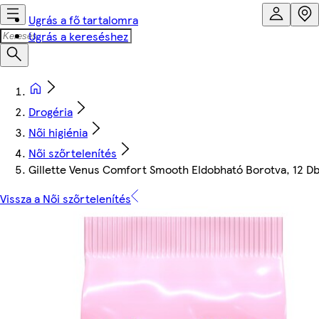
Ugrás a fő tartalomra
Ugrás a kereséshez
Drogéria
Női higiénia
Női szőrtelenítés
Gillette Venus Comfort Smooth Eldobható Borotva, 12 
Vissza a Női szőrtelenítés