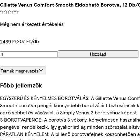
Gillette Venus Comfort Smooth Eldobható Borotva, 12 Db
Még nem érkezett értékelés
207 Ft/db
2489 Ft
Hozzáad
Termék megnevezés
Főbb jellemzők
EGYSZERŰ ÉS KÉNYELMES BOROTVÁLÁS: A Gillette Venus Comf
Smooth borotva pengéi könnyedebb borotválást biztosítanak 
apró sebbel és vágással, a Simply Venus 2 borotvához képest
3 BOROTVAPENGE: A borotva 3 vékony, kényelmesen használh
pengével rendelkezik, így gyakorlatilag minden szőrszálat eltáv
PÁRATLAN KÉNYELEM: A billenő borotvafejnek köszönhetően a