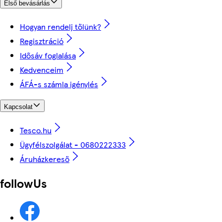
Első bevásárlás
Hogyan rendelj tőlünk?
Regisztráció
Idősáv foglalása
Kedvenceim
ÁFÁ-s számla igénylés
Kapcsolat
Tesco.hu
Ügyfélszolgálat - 0680222333
Áruházkereső
followUs