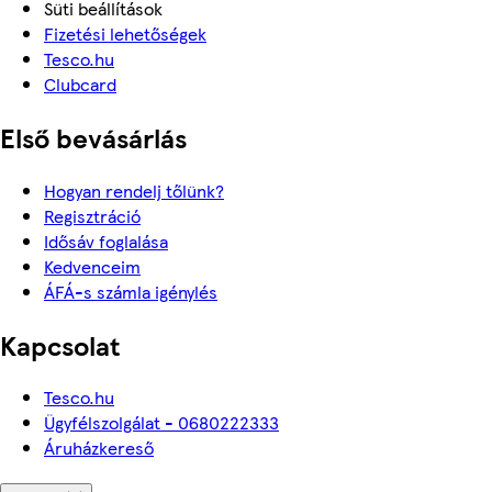
Süti beállítások
Fizetési lehetőségek
Tesco.hu
Clubcard
Első bevásárlás
Hogyan rendelj tőlünk?
Regisztráció
Idősáv foglalása
Kedvenceim
ÁFÁ-s számla igénylés
Kapcsolat
Tesco.hu
Ügyfélszolgálat - 0680222333
Áruházkereső