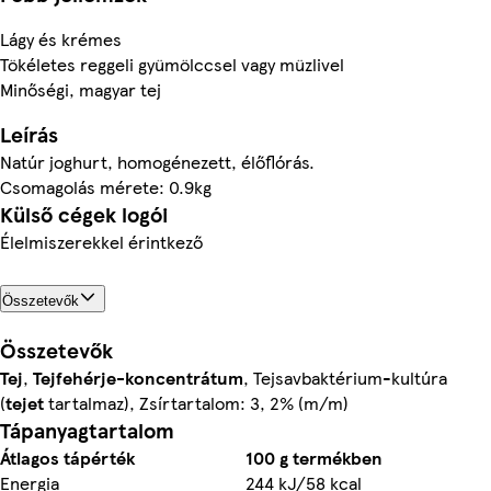
Lágy és krémes
Tökéletes reggeli gyümölccsel vagy müzlivel
Minőségi, magyar tej
Leírás
Natúr joghurt, homogénezett, élőflórás.
Csomagolás mérete: 0.9kg
Külső cégek logói
Élelmiszerekkel érintkező
Összetevők
Összetevők
Tej
,
Tejfehérje-koncentrátum
, Tejsavbaktérium-kultúra
(
tejet
tartalmaz), Zsírtartalom: 3, 2% (m/m)
Tápanyagtartalom
Átlagos tápérték
100 g termékben
Energia
244 kJ/58 kcal