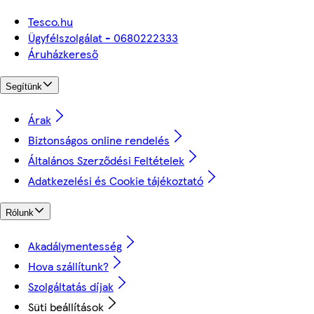
Tesco.hu
Ügyfélszolgálat - 0680222333
Áruházkereső
Segítünk
Árak
Biztonságos online rendelés
Általános Szerződési Feltételek
Adatkezelési és Cookie tájékoztató
Rólunk
Akadálymentesség
Hova szállítunk?
Szolgáltatás díjak
Süti beállítások