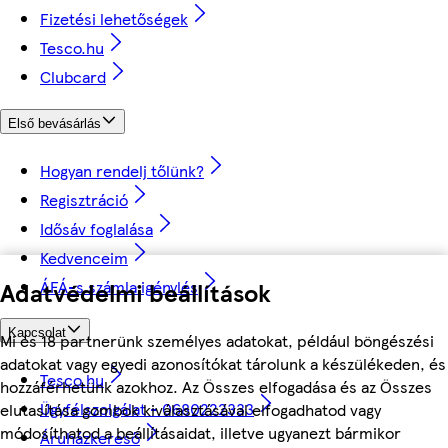
Fizetési lehetőségek
Tesco.hu
Clubcard
Első bevásárlás
Hogyan rendelj tőlünk?
Regisztráció
Idősáv foglalása
Kedvenceim
ÁFÁ-s számla igénylés
Adatvédelmi beállítások
Kapcsolat
Mi és 18 partnerünk személyes adatokat, például böngészési
adatokat vagy egyedi azonosítókat tárolunk a készülékeden, és
Tesco.hu
hozzáférhetünk azokhoz. Az Összes elfogadása és az Összes
Ügyfélszolgálat - 0680222333
elutasítása gombok kiválasztásával elfogadhatod vagy
módosíthatod a beállításaidat, illetve ugyanezt bármikor
Áruházkereső