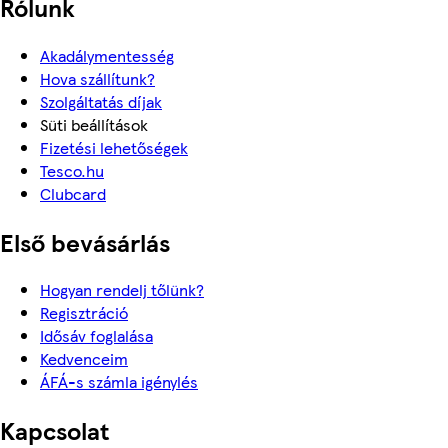
Rólunk
Akadálymentesség
Hova szállítunk?
Szolgáltatás díjak
Süti beállítások
Fizetési lehetőségek
Tesco.hu
Clubcard
Első bevásárlás
Hogyan rendelj tőlünk?
Regisztráció
Idősáv foglalása
Kedvenceim
ÁFÁ-s számla igénylés
Kapcsolat