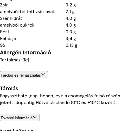
Zsír
3,2 g
amelyből telített zsírsavak
2,1 g
Szénhidrát
4,0 g
amelyből cukrok
4,0 g
Rost
0,0 g
Fehérje
3,4 g
Só
0,13 g
Allergén információ
Tartalmaz: Tej
Tárolás és felhasználás
Tárolás
Fogyasztható (nap, hónap, év): a csomagolás felső részén
jelzett időpontig.Hűtve tárolandó (0°C és +10°C között).
További információ