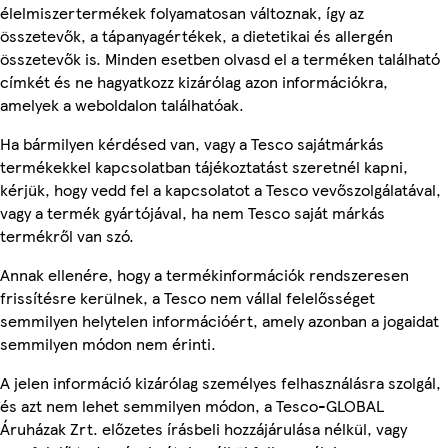
élelmiszertermékek folyamatosan változnak, így az
összetevők, a tápanyagértékek, a dietetikai és allergén
összetevők is. Minden esetben olvasd el a terméken található
címkét és ne hagyatkozz kizárólag azon információkra,
amelyek a weboldalon találhatóak.
Ha bármilyen kérdésed van, vagy a Tesco sajátmárkás
termékekkel kapcsolatban tájékoztatást szeretnél kapni,
kérjük, hogy vedd fel a kapcsolatot a Tesco vevőszolgálatával,
vagy a termék gyártójával, ha nem Tesco saját márkás
termékről van szó.
Annak ellenére, hogy a termékinformációk rendszeresen
frissítésre kerülnek, a Tesco nem vállal felelősséget
semmilyen helytelen információért, amely azonban a jogaidat
semmilyen módon nem érinti.
A jelen információ kizárólag személyes felhasználásra szolgál,
és azt nem lehet semmilyen módon, a Tesco-GLOBAL
Áruházak Zrt. előzetes írásbeli hozzájárulása nélkül, vagy