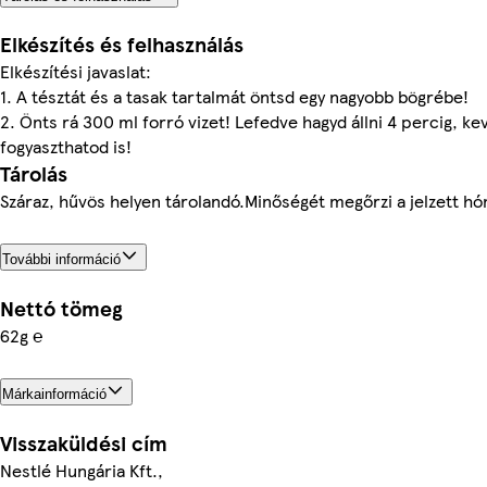
Elkészítés és felhasználás
Elkészítési javaslat:
1. A tésztát és a tasak tartalmát öntsd egy nagyobb bögrébe!
2. Önts rá 300 ml forró vizet! Lefedve hagyd állni 4 percig, 
fogyaszthatod is!
Tárolás
Száraz, hűvös helyen tárolandó.Minőségét megőrzi a jelzett hó
További információ
Nettó tömeg
62g ℮
Márkainformáció
Visszaküldési cím
Nestlé Hungária Kft.,