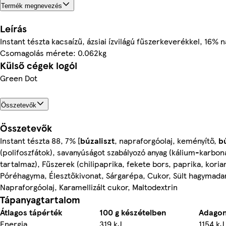
Termék megnevezés
Leírás
Instant tészta kacsaízű, ázsiai ízvilágú fűszerkeverékkel, 16% n
Csomagolás mérete: 0.062kg
Külső cégek logói
Green Dot
Összetevők
Összetevők
Instant tészta 88, 7% [
búzaliszt
, napraforgóolaj, keményítő,
b
(polifoszfátok), savanyúságot szabályozó anyag (kálium-karboná
tartalmaz), Fűszerek (chilipaprika, fekete bors, paprika, kor
Póréhagyma, Élesztőkivonat, Sárgarépa, Cukor, Sült hagymada
Napraforgóolaj, Karamellizált cukor, Maltodextrin
Tápanyagtartalom
Átlagos tápérték
100 g készételben
Adagon
Energia
319 kJ
1154 kJ