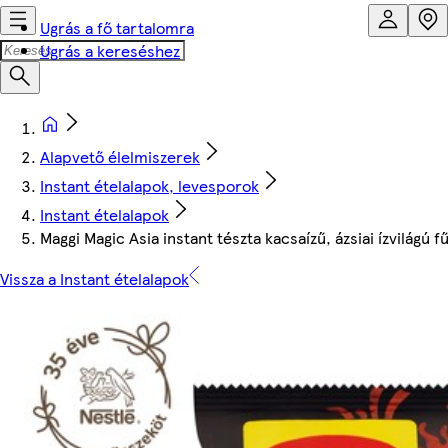
Ugrás a fő tartalomra
Ugrás a kereséshez
Alapvető élelmiszerek
Instant ételalapok, levesporok
Instant ételalapok
Maggi Magic Asia instant tészta kacsaízű, ázsiai ízvilágú 
Vissza a Instant ételalapok