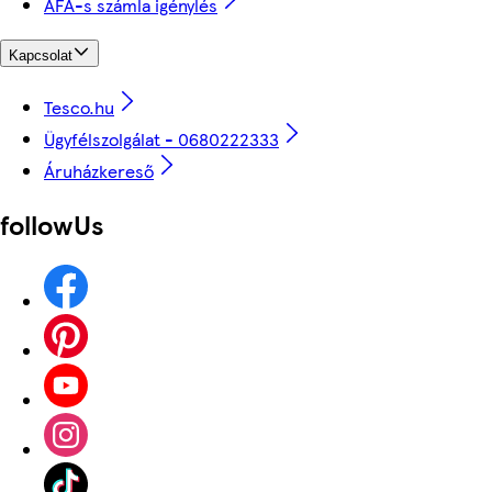
ÁFÁ-s számla igénylés
Kapcsolat
Tesco.hu
Ügyfélszolgálat - 0680222333
Áruházkereső
followUs