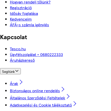
Hogyan rendelj tőlünk?
Regisztráció
Idősáv foglalása
Kedvenceim
ÁFÁ-s számla igénylés
Kapcsolat
Tesco.hu
Ügyfélszolgálat - 0680222333
Áruházkereső
Segítünk
Árak
Biztonságos online rendelés
Általános Szerződési Feltételek
Adatkezelési és Cookie tájékoztató