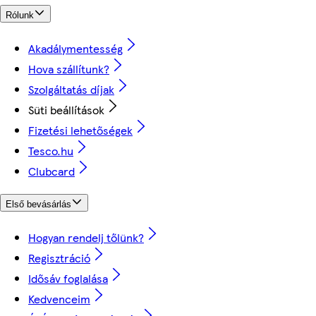
Rólunk
Akadálymentesség
Hova szállítunk?
Szolgáltatás díjak
Süti beállítások
Fizetési lehetőségek
Tesco.hu
Clubcard
Első bevásárlás
Hogyan rendelj tőlünk?
Regisztráció
Idősáv foglalása
Kedvenceim