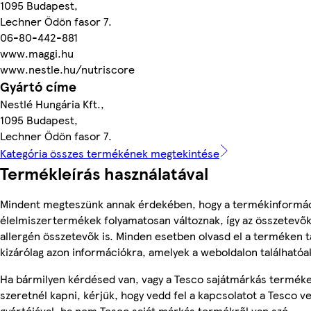
1095 Budapest,
Lechner Ödön fasor 7.
06-80-442-881
www.maggi.hu
www.nestle.hu/nutriscore
Gyártó címe
Nestlé Hungária Kft.,
1095 Budapest,
Lechner Ödön fasor 7.
Kategória összes termékének megtekintése
Termékleírás használatával
Mindent megteszünk annak érdekében, hogy a termékinformác
élelmiszertermékek folyamatosan változnak, így az összetevők,
allergén összetevők is. Minden esetben olvasd el a terméken t
kizárólag azon információkra, amelyek a weboldalon találhatóa
Ha bármilyen kérdésed van, vagy a Tesco sajátmárkás terméke
szeretnél kapni, kérjük, hogy vedd fel a kapcsolatot a Tesco v
gyártójával, ha nem Tesco saját márkás termékről van szó.