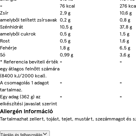
-
76 kcal
276 kca
Zsír
2,9 g
10,6 g
amelyből telített zsírsavak
0,2 g
0,8 g
Szénhidrát
10,5 g
37,8 g
amelyből cukrok
0,5 g
1,5 g
Rost
0,5 g
1,6 g
Fehérje
1,8 g
6,5 g
Só
0,99 g
3,6 g
* Referencia beviteli érték
-
-
egy átlagos felnőtt számára
(8400 kJ/2000 kcal).
A csomagolás 1 adagot
-
-
tartalmaz.
Egy adag (362 g) az
-
-
elkészítési javaslat szerint
Allergén információ
Tartalmazhat zellert, tojást, tejet, mustárt, szezámmagot és s
Tárolás és felhasználás