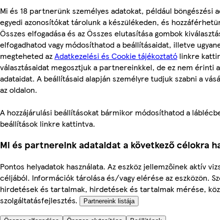
Mi és 18 partnerünk személyes adatokat, például böngészési a
egyedi azonosítókat tárolunk a készülékeden, és hozzáférhetü
Összes elfogadása és az Összes elutasítása gombok kiválasztá
elfogadhatod vagy módosíthatod a beállításaidat, illetve ugyan
megteheted az
Adatkezelési és Cookie tájékoztató
linkre kattin
választásaidat megosztjuk a partnereinkkel, de ez nem érinti 
adataidat. A beállításaid alapján személyre tudjuk szabni a vás
az oldalon.
A hozzájárulási beállításokat bármikor módosíthatod a láblécbe
beállítások linkre kattintva.
Mi és partnereink adataidat a következő célokra ha
Pontos helyadatok használata. Az eszköz jellemzőinek aktív viz
céljából. Információk tárolása és/vagy elérése az eszközön. S
hirdetések és tartalmak, hirdetések és tartalmak mérése, kö
szolgáltatásfejlesztés.
Partnereink listája