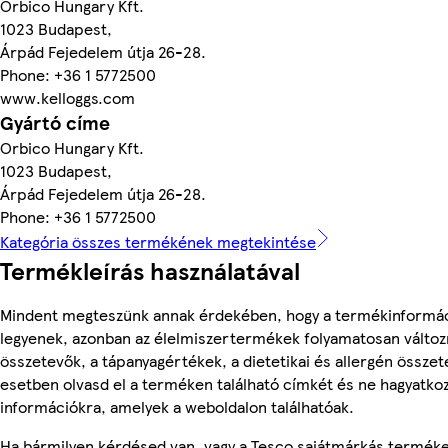
Orbico Hungary Kft.
1023 Budapest,
Árpád Fejedelem útja 26-28.
Phone: +36 1 5772500
www.kelloggs.com
Gyártó címe
Orbico Hungary Kft.
1023 Budapest,
Árpád Fejedelem útja 26-28.
Phone: +36 1 5772500
Kategória összes termékének megtekintése
Termékleírás használatával
Mindent megteszünk annak érdekében, hogy a termékinformá
legyenek, azonban az élelmiszertermékek folyamatosan változn
összetevők, a tápanyagértékek, a dietetikai és allergén összet
esetben olvasd el a terméken található címkét és ne hagyatkoz
információkra, amelyek a weboldalon találhatóak.
Ha bármilyen kérdésed van, vagy a Tesco sajátmárkás termék