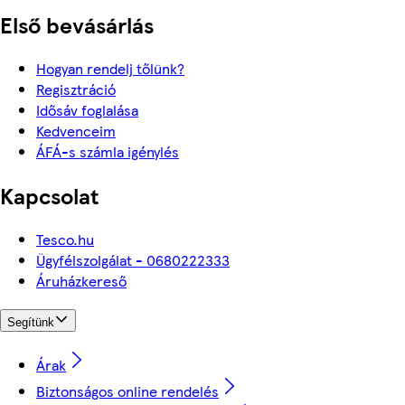
Első bevásárlás
Hogyan rendelj tőlünk?
Regisztráció
Idősáv foglalása
Kedvenceim
ÁFÁ-s számla igénylés
Kapcsolat
Tesco.hu
Ügyfélszolgálat - 0680222333
Áruházkereső
Segítünk
Árak
Biztonságos online rendelés