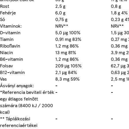
Rost
2,5 g
0,8 g
Fehérje
6,0 g
1,8 g 4%
Só
0,75 g
0,23 g 4
Vitaminok:
NRV**
NRV**
D-vitamin
5,0 μg 100%
1,5 μg 3
Tiamin
0,91 mg 83%
0,27 mg
Riboflavin
1,2 mg 86%
0,36 mg
Niacin
13 mg 81%
3,9 mg 
B6-vitamin
1,2 mg 86%
0,36 mg
Folsav
209 μg 105%
62,7 μg 
B12-vitamin
2,1 μg 84%
0,63 μg 
Vas
8,3 mg 59%
2,5 mg 
Ásványi anyagok:
-
-
*Referencia beviteli érték
-
-
egy átlagos felnőtt
számára (8400 kJ / 2000
kcal)
** Táplálkozási
-
-
referenciaértékei