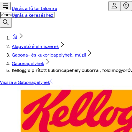
Ugrás a fő tartalomra
Ugrás a kereséshez
Alapvető élelmiszerek
Gabona- és kukoricapelyhek, müzli
Gabonapelyhek
Kellogg's pirított kukoricapehely cukorral, földimogyoró
Vissza a Gabonapelyhek