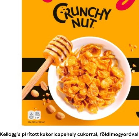
Kellogg's pirított kukoricapehely cukorral, földimogyoróval