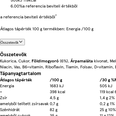
6.00%
a referencia beviteli értékből
*
a referencia beviteli értékből
Átlagos tápérték 100 g termékben: Energia /100 g
Összetevők
Összetevők
Kukorica, Cukor,
Földimogyoró
(6%),
Árpamaláta
kivonat, Mel
Niacin, Vas, B6-vitamin, Riboflavin, Tiamin, Folsav, D-vitamin,
Tápanyagtartalom
Átlagos tápérték
/100 g
/30 g %
Energia
1683 kJ
505 kJ
-
398 kcal
119 kcal
Zsír
4,5 g
1,4 g 2%
amelyből telített zsírsavak
0,7 g
0,2 g 1%
Szénhidrát
82 g
25 g 10%
amelyből cukrok
35 g
11 g 12%