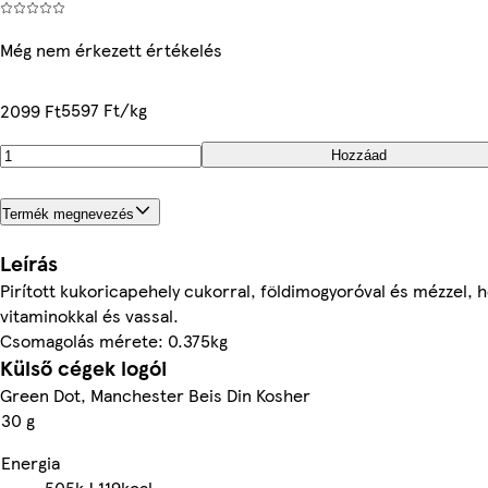
Még nem érkezett értékelés
5597 Ft/kg
2099 Ft
Hozzáad
Termék megnevezés
Leírás
Pirított kukoricapehely cukorral, földimogyoróval és mézzel, 
vitaminokkal és vassal.
Csomagolás mérete: 0.375kg
Külső cégek logói
Green Dot, Manchester Beis Din Kosher
30 g
Energia
505kJ
119kcal