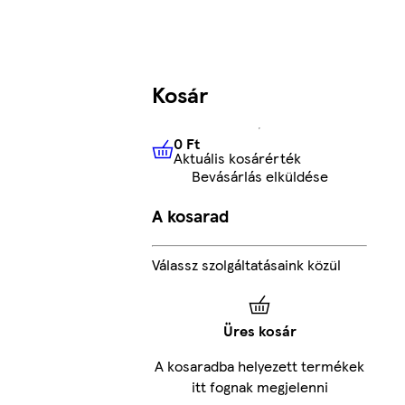
Kosár
0 Ft
Aktuális kosárérték
0 Ft
Aktuális kosárérték
Bevásárlás elküldése
A kosarad
Válassz szolgáltatásaink közül
Üres kosár
A kosaradba helyezett termékek
itt fognak megjelenni