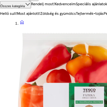
Rendelj most!
Kedvenceim
Speciális ajánlato
Összes kategória
Helló suli!
Most ajánlott!
Zöldség és gyümölcs
Tejtermék-tojás
P