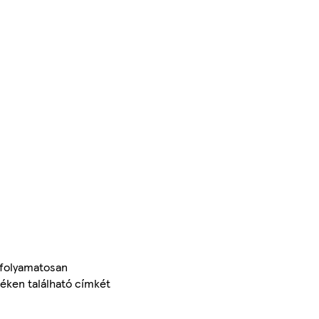
 folyamatosan
méken található címkét