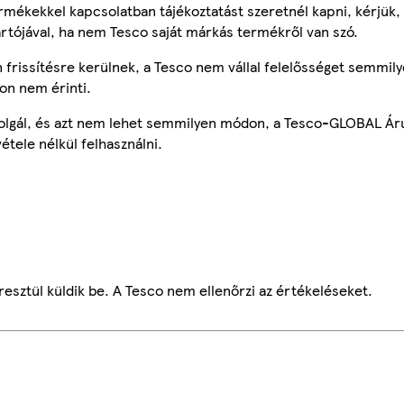
mékekkel kapcsolatban tájékoztatást szeretnél kapni, kérjük, 
ártójával, ha nem Tesco saját márkás termékről van szó.
frissítésre kerülnek, a Tesco nem vállal felelősséget semmily
on nem érinti.
szolgál, és azt nem lehet semmilyen módon, a Tesco-GLOBAL Ár
étele nélkül felhasználni.
esztül küldik be. A Tesco nem ellenőrzi az értékeléseket.