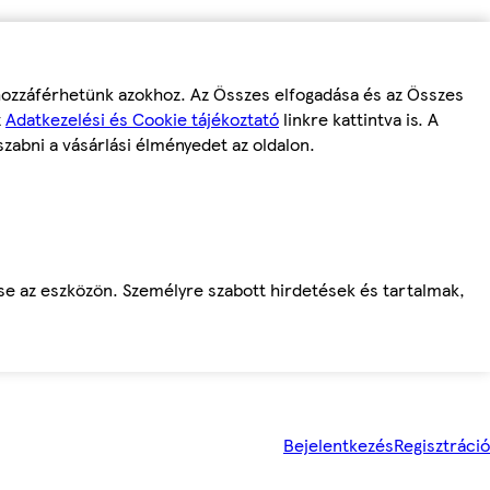
 hozzáférhetünk azokhoz. Az Összes elfogadása és az Összes
z
Adatkezelési és Cookie tájékoztató
linkre kattintva is. A
szabni a vásárlási élményedet az oldalon.
ése az eszközön. Személyre szabott hirdetések és tartalmak,
Bejelentkezés
Regisztráció