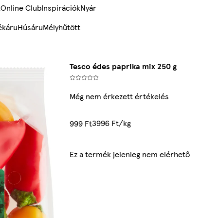
k
Online Club
Inspirációk
Nyár
ékáru
Húsáru
Mélyhűtött
Tesco édes paprika mix 250 g
Még nem érkezett értékelés
3996 Ft/kg
999 Ft
Ez a termék jelenleg nem elérhető