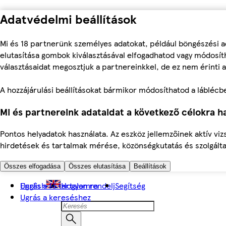
Adatvédelmi beállítások
Mi és 18 partnerünk személyes adatokat, például böngészési a
elutasítása gombok kiválasztásával elfogadhatod vagy módosíth
választásaidat megosztjuk a partnereinkkel, de ez nem érinti a
A hozzájárulási beállításokat bármikor módosíthatod a láblécben 
Mi és partnereink adataidat a következő célokra ha
Pontos helyadatok használata. Az eszköz jellemzőinek aktív viz
hirdetések és tartalmak mérése, közönségkutatás és szolgálta
Összes elfogadása
Összes elutasítása
Beállítások
Ugrás a fő tartalomra
English
Hogyan rendelj
Segítség
Ugrás a kereséshez