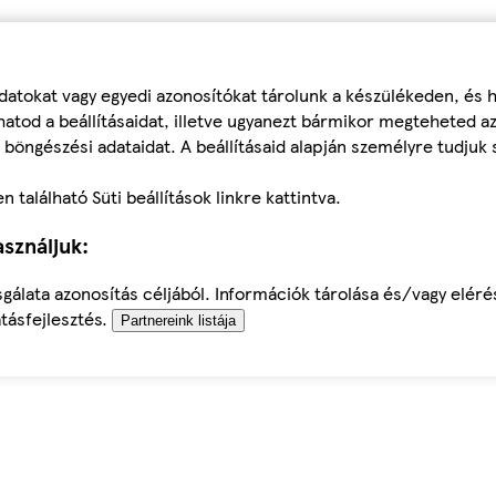
datokat vagy egyedi azonosítókat tárolunk a készülékeden, és
atod a beállításaidat, illetve ugyanezt bármikor megteheted a
 böngészési adataidat. A beállításaid alapján személyre tudjuk 
található Süti beállítások linkre kattintva.
sználjuk:
sgálata azonosítás céljából. Információk tárolása és/vagy elér
tásfejlesztés.
Partnereink listája