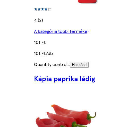
4 (2)
A kategória többi terméke
101 Ft
101 Ft/db
Quantity controls
Hozzáad
Kápia paprika lédig