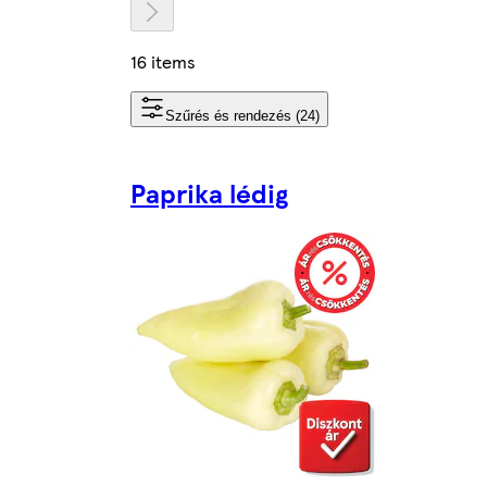
16 items
Szűrés és rendezés (24)
Paprika lédig