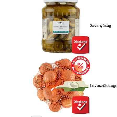
Savanyúság
Leveszöldség