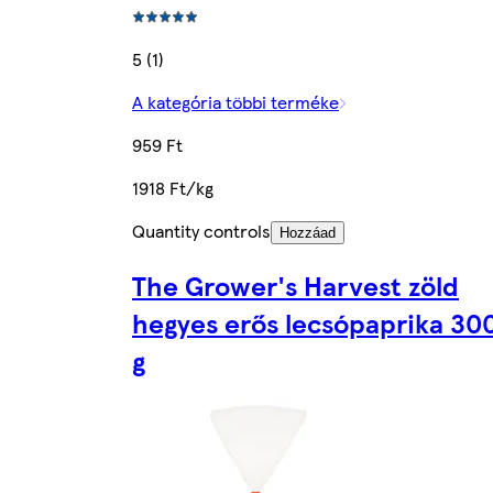
5 (1)
A kategória többi terméke
959 Ft
1918 Ft/kg
Quantity controls
Hozzáad
The Grower's Harvest zöld
hegyes erős lecsópaprika 30
g