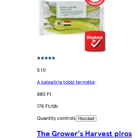
5 (1)
A kategória többi terméke
880 Ft
176 Ft/db
Quantity controls
Hozzáad
The Grower's Harvest piros