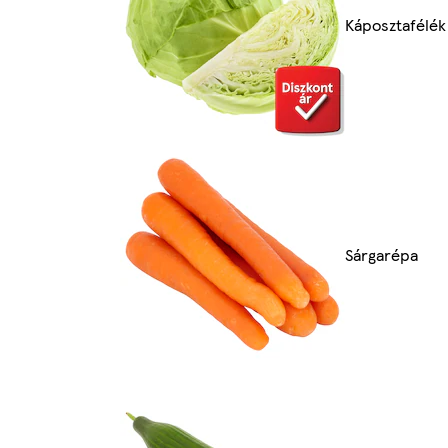
Káposztafélék
Sárgarépa