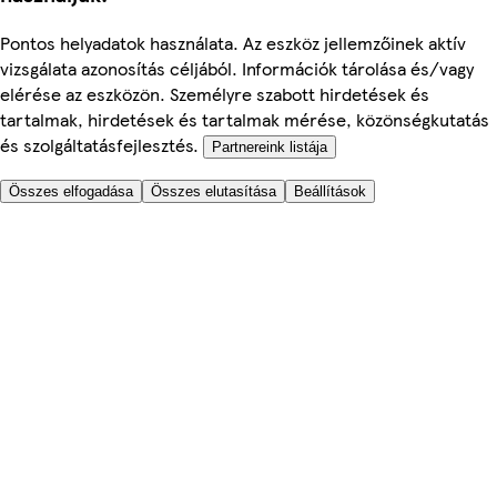
Pontos helyadatok használata. Az eszköz jellemzőinek aktív
vizsgálata azonosítás céljából. Információk tárolása és/vagy
elérése az eszközön. Személyre szabott hirdetések és
tartalmak, hirdetések és tartalmak mérése, közönségkutatás
és szolgáltatásfejlesztés.
Partnereink listája
Összes elfogadása
Összes elutasítása
Beállítások
Segítünk
Árak
Biztonságos online rendelés
Általános Szerződési Feltételek
Adatkezelési és Cookie tájékoztató