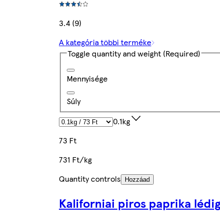
3.4 (9)
A kategória többi terméke
Toggle quantity and weight
(Required)
Mennyisége
Súly
0.1kg
73 Ft
731 Ft/kg
Quantity controls
Hozzáad
Kaliforniai piros paprika lédi