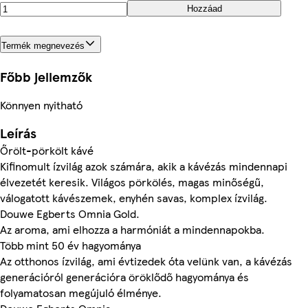
Hozzáad
Termék megnevezés
Főbb jellemzők
Könnyen nyitható
Leírás
Őrölt-pörkölt kávé
Kifinomult ízvilág azok számára, akik a kávézás mindennapi
élvezetét keresik. Világos pörkölés, magas minőségű,
válogatott kávészemek, enyhén savas, komplex ízvilág.
Douwe Egberts Omnia Gold.
Az aroma, ami elhozza a harmóniát a mindennapokba.
Több mint 50 év hagyománya
Az otthonos ízvilág, ami évtizedek óta velünk van, a kávézás
generációról generációra öröklődő hagyománya és
folyamatosan megújuló élménye.