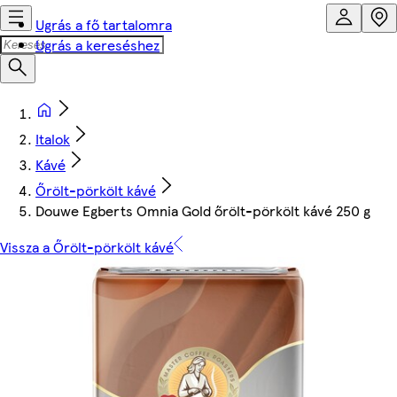
Ugrás a fő tartalomra
Ugrás a kereséshez
Italok
Kávé
Őrölt-pörkölt kávé
Douwe Egberts Omnia Gold őrölt-pörkölt kávé 250 g
Vissza a Őrölt-pörkölt kávé