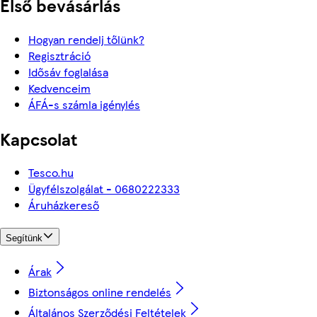
Első bevásárlás
Hogyan rendelj tőlünk?
Regisztráció
Idősáv foglalása
Kedvenceim
ÁFÁ-s számla igénylés
Kapcsolat
Tesco.hu
Ügyfélszolgálat - 0680222333
Áruházkereső
Segítünk
Árak
Biztonságos online rendelés
Általános Szerződési Feltételek