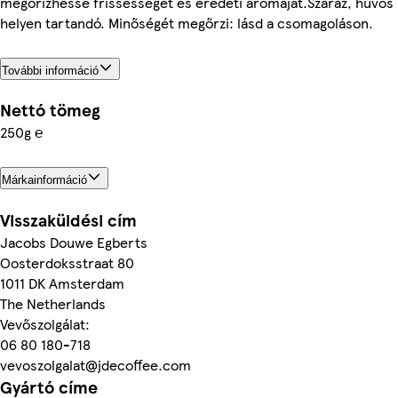
megőrizhesse frissességét és eredeti aromáját.Száraz, hűvös
helyen tartandó. Minőségét megőrzi: lásd a csomagoláson.
További információ
Nettó tömeg
250g ℮
Márkainformáció
Visszaküldési cím
Jacobs Douwe Egberts
Oosterdoksstraat 80
1011 DK Amsterdam
The Netherlands
Vevőszolgálat:
06 80 180-718
vevoszolgalat@jdecoffee.com
Gyártó címe