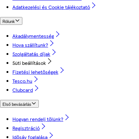
Adatkezelési és Cookie tájékoztató
Rólunk
Akadálymentesség
Hova szállítunk?
Szolgáltatás díjak
Süti beállítások
Fizetési lehetőségek
Tesco.hu
Clubcard
Első bevásárlás
Hogyan rendelj tőlünk?
Regisztráció
Idősáv foglalása