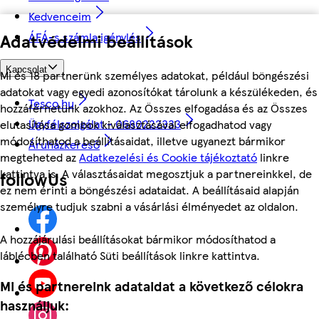
Kedvenceim
Adatvédelmi beállítások
ÁFÁ-s számla igénylés
Kapcsolat
Mi és 18 partnerünk személyes adatokat, például böngészési
adatokat vagy egyedi azonosítókat tárolunk a készülékeden, és
Tesco.hu
hozzáférhetünk azokhoz. Az Összes elfogadása és az Összes
Ügyfélszolgálat - 0680222333
elutasítása gombok kiválasztásával elfogadhatod vagy
módosíthatod a beállításaidat, illetve ugyanezt bármikor
Áruházkereső
megteheted az
Adatkezelési és Cookie tájékoztató
linkre
kattintva is. A választásaidat megosztjuk a partnereinkkel, de
followUs
ez nem érinti a böngészési adataidat. A beállításaid alapján
személyre tudjuk szabni a vásárlási élményedet az oldalon.
A hozzájárulási beállításokat bármikor módosíthatod a
láblécben található Süti beállítások linkre kattintva.
Mi és partnereink adataidat a következő célokra
használjuk: