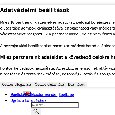
Adatvédelmi beállítások
Mi és 18 partnerünk személyes adatokat, például böngészési a
elutasítása gombok kiválasztásával elfogadhatod vagy módosíth
választásaidat megosztjuk a partnereinkkel, de ez nem érinti a
A hozzájárulási beállításokat bármikor módosíthatod a láblécben 
Mi és partnereink adataidat a következő célokra ha
Pontos helyadatok használata. Az eszköz jellemzőinek aktív viz
hirdetések és tartalmak mérése, közönségkutatás és szolgálta
Összes elfogadása
Összes elutasítása
Beállítások
Ugrás a fő tartalomra
English
Hogyan rendelj
Segítség
Ugrás a kereséshez