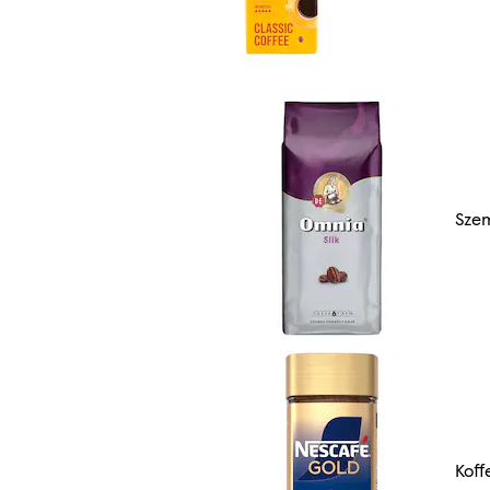
Sze
Koff