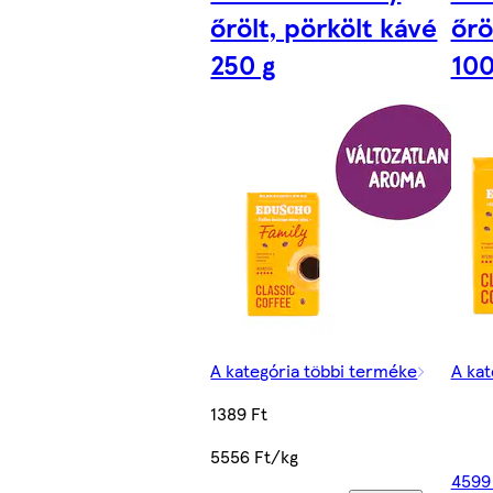
őrölt, pörkölt kávé
őrö
250 g
100
A kategória többi terméke
A kat
1389 Ft
5556 Ft/kg
4599 