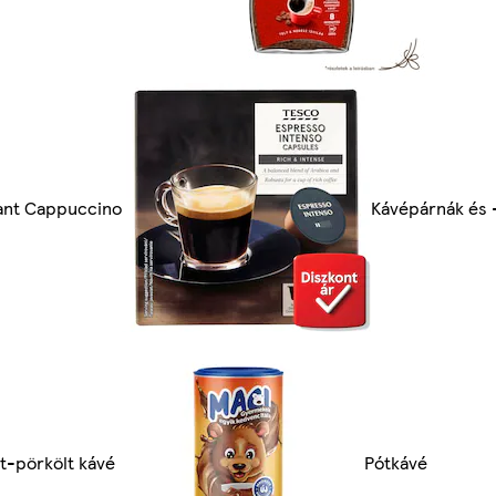
ant Cappuccino
Kávépárnák és 
t-pörkölt kávé
Pótkávé