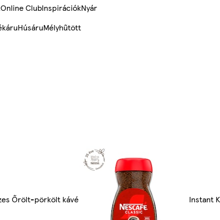
k
Online Club
Inspirációk
Nyár
ékáru
Húsáru
Mélyhűtött
es Őrölt-pörkölt kávé
Instant 