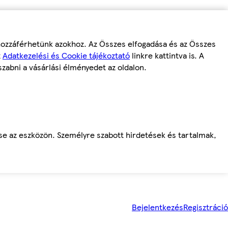
 hozzáférhetünk azokhoz. Az Összes elfogadása és az Összes
z
Adatkezelési és Cookie tájékoztató
linkre kattintva is. A
szabni a vásárlási élményedet az oldalon.
ése az eszközön. Személyre szabott hirdetések és tartalmak,
Bejelentkezés
Regisztráció