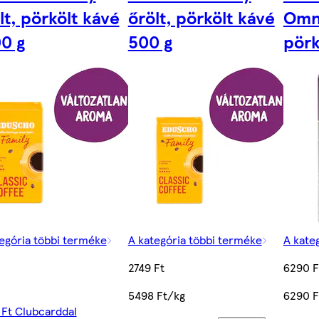
lt, pörkölt kávé
őrölt, pörkölt kávé
Omni
0 g
500 g
pörk
egória többi terméke
A kategória többi terméke
A kate
2749 Ft
6290 F
5498 Ft/kg
6290 F
Ft Clubcarddal