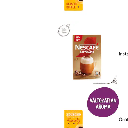
Inst
Őröl