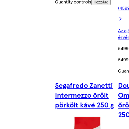
Quantity controls
Hozzáad
(4599
Az aj
érvé
5499
5499
Quant
Segafredo Zanetti
Do
Intermezzo őrölt
Omn
pörkölt kávé 250 g
őrö
250