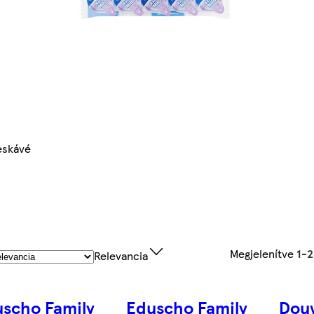
eskávé
Megjelenítve
1-
Relevancia
scho Family
Eduscho Family
Dou