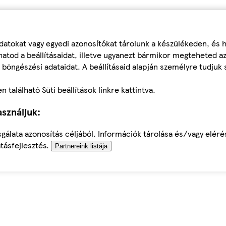
datokat vagy egyedi azonosítókat tárolunk a készülékeden, és
atod a beállításaidat, illetve ugyanezt bármikor megteheted a
 böngészési adataidat. A beállításaid alapján személyre tudjuk 
található Süti beállítások linkre kattintva.
sználjuk:
sgálata azonosítás céljából. Információk tárolása és/vagy elér
tásfejlesztés.
Partnereink listája