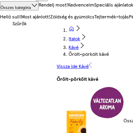
Rendelj most!
Kedvenceim
Speciális ajánlato
Összes kategória
Helló suli!
Most ajánlott!
Zöldség és gyümölcs
Tejtermék-tojás
P
Italok
Kávé
Őrölt-pörkölt kávé
Vissza ide Kávé
Őrölt-pörkölt kávé
Össz