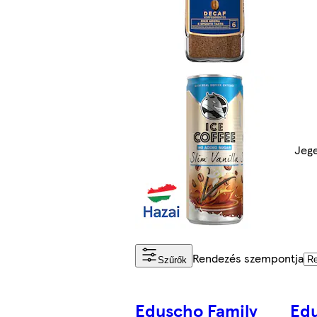
Jeg
Rendezés szempontja
Szűrők
Eduscho Family
Edu