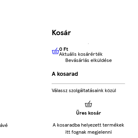
Kosár
0 Ft
Aktuális kosárérték
0 Ft
Aktuális kosárérték
Bevásárlás elküldése
A kosarad
Válassz szolgáltatásaink közül
Üres kosár
A kosaradba helyezett termékek
Kávé
itt fognak megjelenni