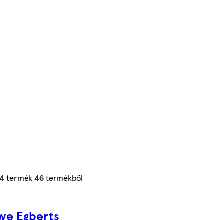
24
termék
46
termékből
we Egberts