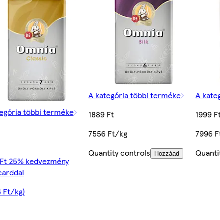
A kategória többi terméke
A kate
egória többi terméke
1889 Ft
1999 F
7556 Ft/kg
7996 F
Quantity controls
Quanti
Hozzáad
 Ft 25% kedvezmény
carddal
 Ft/kg)