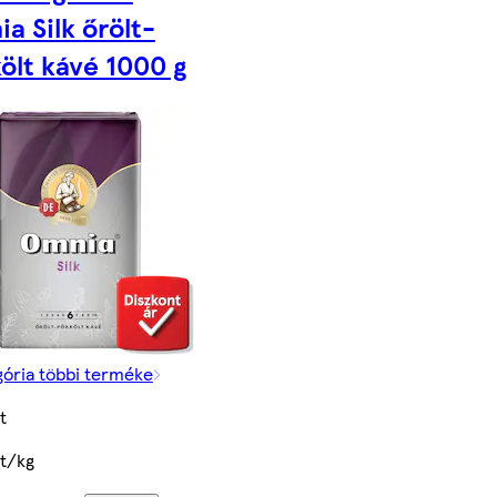
a Silk őrölt-
ölt kávé 1000 g
gória többi terméke
t
t/kg