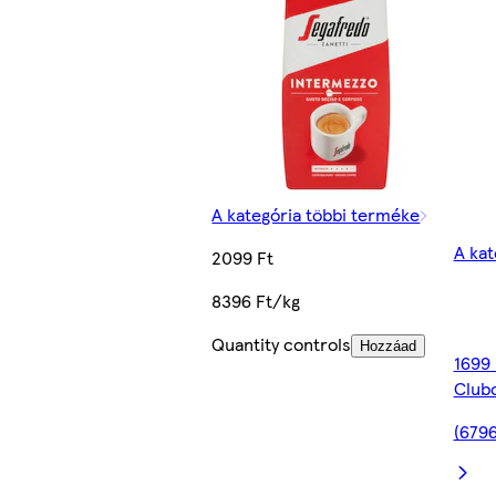
A kategória többi terméke
A kat
2099 Ft
8396 Ft/kg
Quantity controls
Hozzáad
1699
Club
(6796