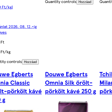
Quantity controls
Quanti
Hozzáad
 Ft/kg)
ánlat 2026. 08. 12.-ig
nyes
 Ft
 Ft/kg
ity controls
Hozzáad
uwe Egberts
Douwe Egberts
Tchi
ia Classic
Omnia Silk őrölt-
Mila
lt-pörkölt kávé
pörkölt kávé 250 g
pörk
 g