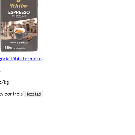
gória többi terméke
t
t/kg
ty controls
Hozzáad