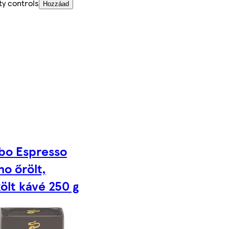
ty controls
Hozzáad
bo Espresso
no őrölt,
ölt kávé 250 g