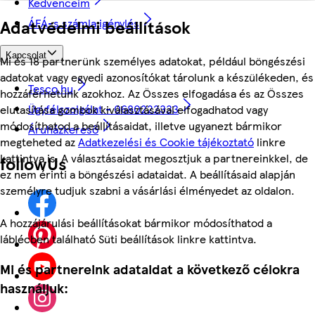
Kedvenceim
Adatvédelmi beállítások
ÁFÁ-s számla igénylés
Kapcsolat
Mi és 18 partnerünk személyes adatokat, például böngészési
adatokat vagy egyedi azonosítókat tárolunk a készülékeden, és
Tesco.hu
hozzáférhetünk azokhoz. Az Összes elfogadása és az Összes
Ügyfélszolgálat - 0680222333
elutasítása gombok kiválasztásával elfogadhatod vagy
módosíthatod a beállításaidat, illetve ugyanezt bármikor
Áruházkereső
megteheted az
Adatkezelési és Cookie tájékoztató
linkre
kattintva is. A választásaidat megosztjuk a partnereinkkel, de
followUs
ez nem érinti a böngészési adataidat. A beállításaid alapján
személyre tudjuk szabni a vásárlási élményedet az oldalon.
A hozzájárulási beállításokat bármikor módosíthatod a
láblécben található Süti beállítások linkre kattintva.
Mi és partnereink adataidat a következő célokra
használjuk: