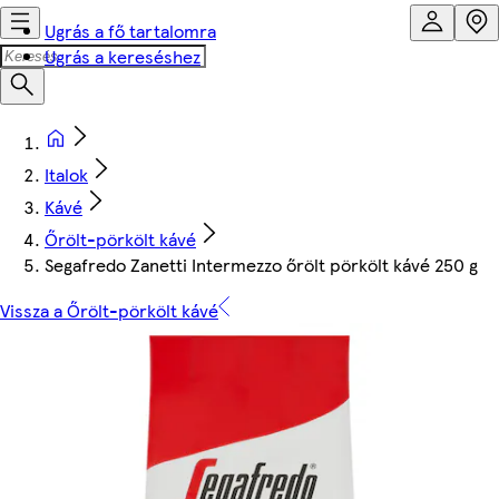
Ugrás a fő tartalomra
Ugrás a kereséshez
Italok
Kávé
Őrölt-pörkölt kávé
Segafredo Zanetti Intermezzo őrölt pörkölt kávé 250 g
Vissza a Őrölt-pörkölt kávé