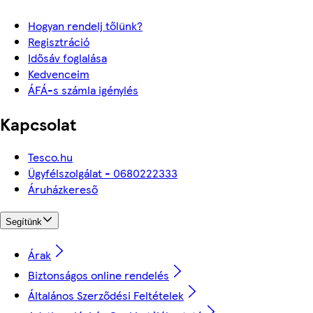
Hogyan rendelj tőlünk?
Regisztráció
Idősáv foglalása
Kedvenceim
ÁFÁ-s számla igénylés
Kapcsolat
Tesco.hu
Ügyfélszolgálat - 0680222333
Áruházkereső
Segítünk
Árak
Biztonságos online rendelés
Általános Szerződési Feltételek