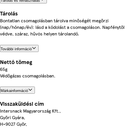
Tárolás és felhasználás
Tárolás
Bontatlan csomagolásban tárolva minőségét megőrzi
(nap/hónap/év): lásd a kódolást a csomagoláson. Napfénytől
védve, száraz, hűvös helyen tárolandó.
További információ
Nettó tömeg
65g
Védőgázas csomagolásban.
Márkainformáció
Visszaküldési cím
Intersnack Magyarország Kft.,
Győri Gyára,
H-9027 Győr,