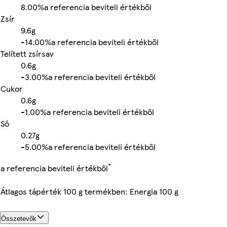
8.00%
a referencia beviteli értékből
Zsír
9.6g
-
14.00%
a referencia beviteli értékből
Telített zsírsav
0.6g
-
3.00%
a referencia beviteli értékből
Cukor
0.6g
-
1.00%
a referencia beviteli értékből
Só
0.27g
-
5.00%
a referencia beviteli értékből
*
a referencia beviteli értékből
Átlagos tápérték 100 g termékben: Energia 100 g
Összetevők