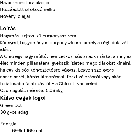
Hazai receptúra alapján
Hozzáadott ízfokozó nélkül
Növényi olajjal
Leírás
Hagymás-sajtos ízű burgonyaszirom
Könnyed, hagyományos burgonyszirom, amely a régi idők ízét
idézi.
A Chio egy nagy múltú, nemzetközi sós snack márka, amely az
élet minden pillanatára igyekszik ízletes megoldásokat kínálni,
ha egy kis sós kényeztetésre vágysz. Legyen szó gyors
nassolásról, közös filmezésről, fesztiválozásról vagy akár
tudatosabb falatozásról – a Chio ott van veled.
Csomagolás mérete: 0.065kg
Külső cégek logói
Green Dot
30 g-os adag
Energia
693kJ
166kcal