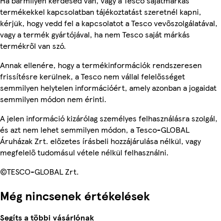
Ha bármilyen kérdésed van, vagy a Tesco sajátmárkás
termékekkel kapcsolatban tájékoztatást szeretnél kapni,
kérjük, hogy vedd fel a kapcsolatot a Tesco vevőszolgálatával,
vagy a termék gyártójával, ha nem Tesco saját márkás
termékről van szó.
Annak ellenére, hogy a termékinformációk rendszeresen
frissítésre kerülnek, a Tesco nem vállal felelősséget
semmilyen helytelen információért, amely azonban a jogaidat
semmilyen módon nem érinti.
A jelen információ kizárólag személyes felhasználásra szolgál,
és azt nem lehet semmilyen módon, a Tesco-GLOBAL
Áruházak Zrt. előzetes írásbeli hozzájárulása nélkül, vagy
megfelelő tudomásul vétele nélkül felhasználni.
©TESCO-GLOBAL Zrt.
Még nincsenek értékelések
Segíts a többi vásárlónak