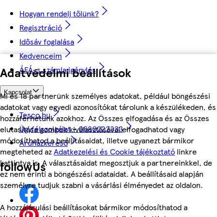
Hogyan rendelj tőlünk?
Regisztráció
Idősáv foglalása
Kedvenceim
Adatvédelmi beállítások
ÁFÁ-s számla igénylés
Kapcsolat
Mi és 18 partnerünk személyes adatokat, például böngészési
adatokat vagy egyedi azonosítókat tárolunk a készülékeden, és
Tesco.hu
hozzáférhetünk azokhoz. Az Összes elfogadása és az Összes
Ügyfélszolgálat - 0680222333
elutasítása gombok kiválasztásával elfogadhatod vagy
módosíthatod a beállításaidat, illetve ugyanezt bármikor
Áruházkereső
megteheted az
Adatkezelési és Cookie tájékoztató
linkre
kattintva is. A választásaidat megosztjuk a partnereinkkel, de
followUs
ez nem érinti a böngészési adataidat. A beállításaid alapján
személyre tudjuk szabni a vásárlási élményedet az oldalon.
A hozzájárulási beállításokat bármikor módosíthatod a