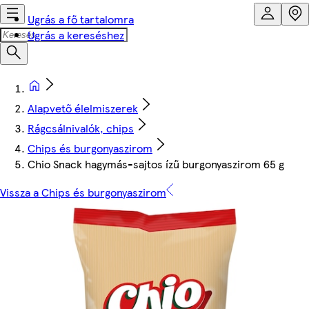
Ugrás a fő tartalomra
Ugrás a kereséshez
Alapvető élelmiszerek
Rágcsálnivalók, chips
Chips és burgonyaszirom
Chio Snack hagymás-sajtos ízű burgonyaszirom 65 g
Vissza a Chips és burgonyaszirom