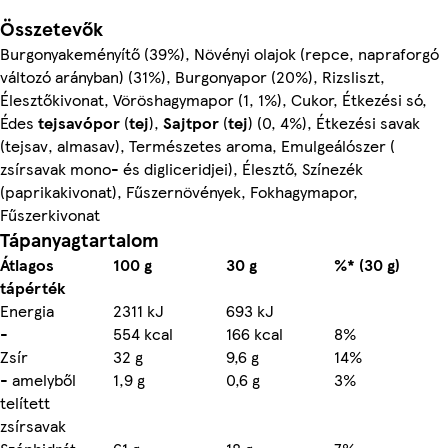
Összetevők
Burgonyakeményítő (39%), Növényi olajok (repce, napraforgó
változó arányban) (31%), Burgonyapor (20%), Rizsliszt,
Élesztőkivonat, Vöröshagymapor (1, 1%), Cukor, Étkezési só,
Édes
tejsavópor
(
tej
),
Sajtpor
(
tej
) (0, 4%), Étkezési savak
(tejsav, almasav), Természetes aroma, Emulgeálószer (
zsírsavak mono- és digliceridjei), Élesztő, Színezék
(paprikakivonat), Fűszernövények, Fokhagymapor,
Fűszerkivonat
Tápanyagtartalom
Átlagos
100 g
30 g
%* (30 g)
tápérték
Energia
2311 kJ
693 kJ
-
554 kcal
166 kcal
8%
Zsír
32 g
9,6 g
14%
- amelyből
1,9 g
0,6 g
3%
telített
zsírsavak