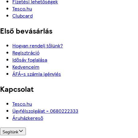
Fizetési lehetőségek
Tesco.hu
Clubcard
Első bevásárlás
Hogyan rendelj tőlünk?
Regisztráció
Idősáv foglalása
Kedvenceim
ÁFÁ-s számla igénylés
Kapcsolat
Tesco.hu
Ügyfélszolgálat - 0680222333
Áruházkereső
Segítünk