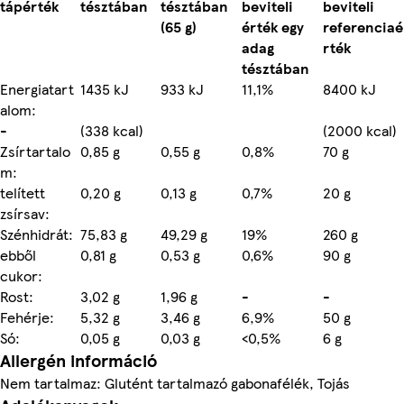
tápérték
tésztában
tésztában
beviteli
beviteli
(65 g)
érték egy
referenciaé
adag
rték
tésztában
Energiatart
1435 kJ
933 kJ
11,1%
8400 kJ
alom:
-
(338 kcal)
(2000 kcal)
Zsírtartalo
0,85 g
0,55 g
0,8%
70 g
m:
telített
0,20 g
0,13 g
0,7%
20 g
zsírsav:
Szénhidrát:
75,83 g
49,29 g
19%
260 g
ebből
0,81 g
0,53 g
0,6%
90 g
cukor:
Rost:
3,02 g
1,96 g
-
-
Fehérje:
5,32 g
3,46 g
6,9%
50 g
Só:
0,05 g
0,03 g
<0,5%
6 g
Allergén információ
Nem tartalmaz: Glutént tartalmazó gabonafélék, Tojás