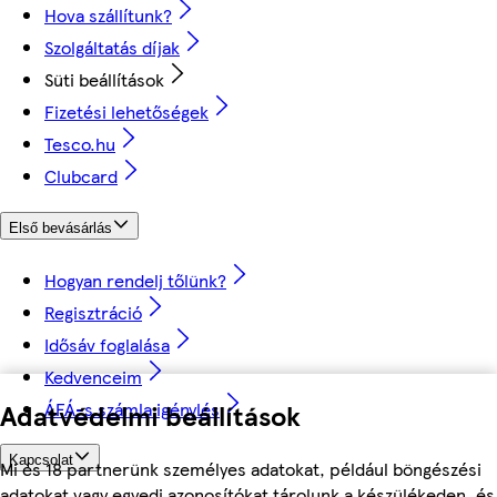
Hova szállítunk?
Szolgáltatás díjak
Süti beállítások
Fizetési lehetőségek
Tesco.hu
Clubcard
Első bevásárlás
Hogyan rendelj tőlünk?
Regisztráció
Idősáv foglalása
Kedvenceim
ÁFÁ-s számla igénylés
Adatvédelmi beállítások
Kapcsolat
Mi és 18 partnerünk személyes adatokat, például böngészési
adatokat vagy egyedi azonosítókat tárolunk a készülékeden, és