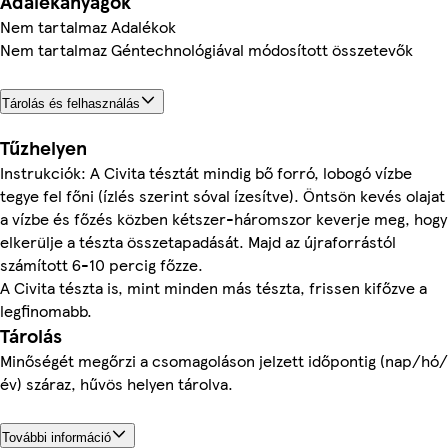
Adalékanyagok
Nem tartalmaz Adalékok
Nem tartalmaz Géntechnológiával módosított összetevők
Tárolás és felhasználás
Tűzhelyen
Instrukciók: A Civita tésztát mindig bő forró, lobogó vízbe
tegye fel főni (ízlés szerint sóval ízesítve). Öntsön kevés olajat
a vízbe és főzés közben kétszer-háromszor keverje meg, hogy
elkerülje a tészta összetapadását. Majd az újraforrástól
számított 6-10 percig főzze.
A Civita tészta is, mint minden más tészta, frissen kifőzve a
legfinomabb.
Tárolás
Minőségét megőrzi a csomagoláson jelzett időpontig (nap/hó/
év) száraz, hűvös helyen tárolva.
További információ