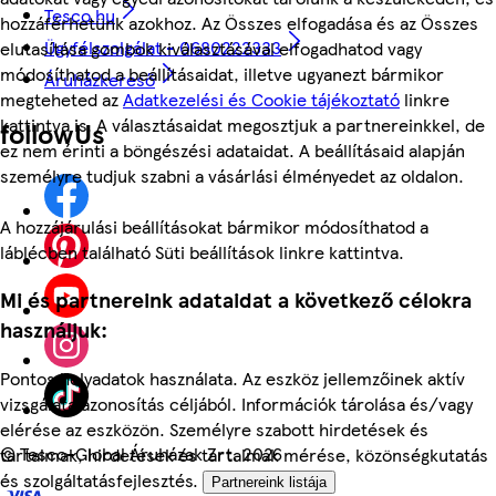
Tesco.hu
hozzáférhetünk azokhoz. Az Összes elfogadása és az Összes
Ügyfélszolgálat - 0680222333
elutasítása gombok kiválasztásával elfogadhatod vagy
módosíthatod a beállításaidat, illetve ugyanezt bármikor
Áruházkereső
megteheted az
Adatkezelési és Cookie tájékoztató
linkre
kattintva is. A választásaidat megosztjuk a partnereinkkel, de
followUs
ez nem érinti a böngészési adataidat. A beállításaid alapján
személyre tudjuk szabni a vásárlási élményedet az oldalon.
A hozzájárulási beállításokat bármikor módosíthatod a
láblécben található Süti beállítások linkre kattintva.
Mi és partnereink adataidat a következő célokra
használjuk:
Pontos helyadatok használata. Az eszköz jellemzőinek aktív
vizsgálata azonosítás céljából. Információk tárolása és/vagy
elérése az eszközön. Személyre szabott hirdetések és
©
Tesco-Global Áruházak Zrt. 2026
tartalmak, hirdetések és tartalmak mérése, közönségkutatás
és szolgáltatásfejlesztés.
Partnereink listája