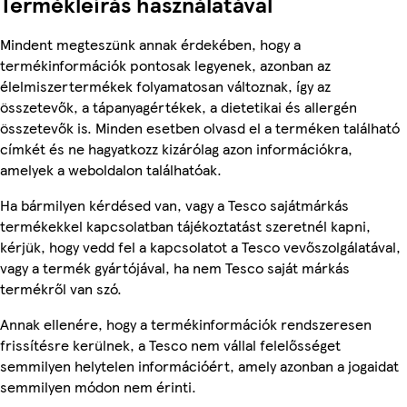
Termékleírás használatával
Mindent megteszünk annak érdekében, hogy a
termékinformációk pontosak legyenek, azonban az
élelmiszertermékek folyamatosan változnak, így az
összetevők, a tápanyagértékek, a dietetikai és allergén
összetevők is. Minden esetben olvasd el a terméken található
címkét és ne hagyatkozz kizárólag azon információkra,
amelyek a weboldalon találhatóak.
Ha bármilyen kérdésed van, vagy a Tesco sajátmárkás
termékekkel kapcsolatban tájékoztatást szeretnél kapni,
kérjük, hogy vedd fel a kapcsolatot a Tesco vevőszolgálatával,
vagy a termék gyártójával, ha nem Tesco saját márkás
termékről van szó.
Annak ellenére, hogy a termékinformációk rendszeresen
frissítésre kerülnek, a Tesco nem vállal felelősséget
semmilyen helytelen információért, amely azonban a jogaidat
semmilyen módon nem érinti.