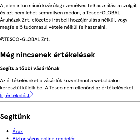
A jelen információ kizárólag személyes felhasználásra szolgál,
és azt nem lehet semmilyen módon, a Tesco-GLOBAL
Áruházak Zrt. előzetes írásbeli hozzájárulása nélkül, vagy
megfelelő tudomásul vétele nélkül felhasználni.
©TESCO-GLOBAL Zrt.
Még nincsenek értékelések
Segíts a többi vásárlónak
Az értékeléseket a vásárlók közvetlenül a weboldalon
keresztül küldik be. A Tesco nem ellenőrzi az értékeléseket.
Írj értékelést
Segítünk
Árak
Biztonságos online rendelés