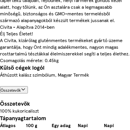
tápértékű talajban, fejlődnek, helyi farmerek gondos kezei
alatt, hogy tőlünk, az Ön asztalára csak a legmagasabb
minőségű, biztonságos és GMO-mentes termelésből
származó alapanyagokból készült termékek jussanak el.
Civita - Alapítva 2014-ben
Élj Teljes Életet!
A Civita, kizárólag gluténmentes termékeket gyártó üzeme
garantálja, hogy Önt mindig adalékmentes, nagyon magas
rosttartalmú tésztákkal élelmiszerekkel segíti a teljes élethez.
Csomagolás mérete: 0.45kg
Külső cégek logói
Áthúzott kalász szimbólum, Magyar Termék
Összetevők
Összetevők
100% kukoricaliszt
Tápanyagtartalom
Átlagos
100 g
Egy adag
Napi
Napi