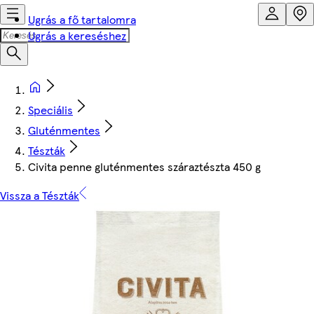
Ugrás a fő tartalomra
Ugrás a kereséshez
Speciális
Gluténmentes
Tészták
Civita penne gluténmentes száraztészta 450 g
Vissza a Tészták