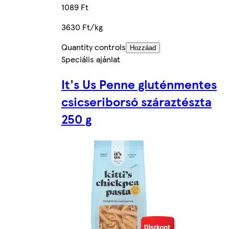
1089 Ft
3630 Ft/kg
Quantity controls
Hozzáad
Speciális ajánlat
It's Us Penne gluténmentes
csicseriborsó száraztészta
250 g