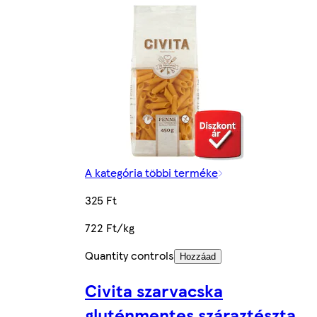
A kategória többi terméke
325 Ft
722 Ft/kg
Quantity controls
Hozzáad
Civita szarvacska
gluténmentes száraztészta