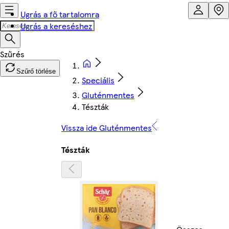
Ugrás a fő tartalomra
Ugrás a kereséshez
Szűrő törlése
Speciális
Gluténmentes
Tészták
Vissza ide Gluténmentes
Tészták