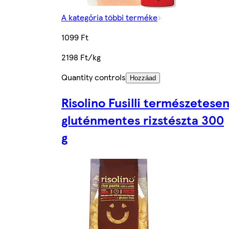
A kategória többi terméke
1099 Ft
2198 Ft/kg
Quantity controls
Hozzáad
Risolino Fusilli természetese
gluténmentes rizstészta 300
g