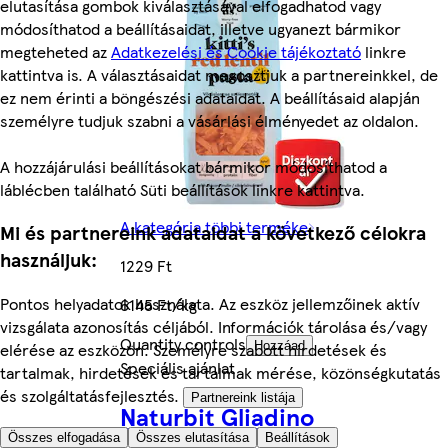
elutasítása gombok kiválasztásával elfogadhatod vagy
módosíthatod a beállításaidat, illetve ugyanezt bármikor
megteheted az
Adatkezelési és Cookie tájékoztató
linkre
kattintva is. A választásaidat megosztjuk a partnereinkkel, de
ez nem érinti a böngészési adataidat. A beállításaid alapján
személyre tudjuk szabni a vásárlási élményedet az oldalon.
A hozzájárulási beállításokat bármikor módosíthatod a
láblécben található Süti beállítások linkre kattintva.
A kategória többi terméke
Mi és partnereink adataidat a következő célokra
használjuk:
1229 Ft
Pontos helyadatok használata. Az eszköz jellemzőinek aktív
6145 Ft/kg
vizsgálata azonosítás céljából. Információk tárolása és/vagy
Quantity controls
elérése az eszközön. Személyre szabott hirdetések és
Hozzáad
Speciális ajánlat
tartalmak, hirdetések és tartalmak mérése, közönségkutatás
és szolgáltatásfejlesztés.
Partnereink listája
Naturbit Gliadino
Összes elfogadása
Összes elutasítása
Beállítások