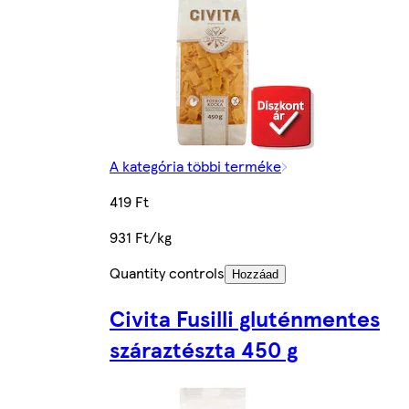
A kategória többi terméke
419 Ft
931 Ft/kg
Quantity controls
Hozzáad
Civita Fusilli gluténmentes
száraztészta 450 g