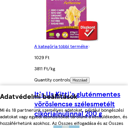
A kategória többi terméke
1029 Ft
3811 Ft/kg
Quantity controls
Hozzáad
It's Us Kitti's gluténmentes
Adatvédelmi beállítások
vöröslencse szélesmetélt
Mi és 18 partnerünk személyes adatokat, például böngészési
cikóriainulinnal 200 g
adatokat vagy egyedi azonosítókat tárolunk a készülékeden, és
hozzáférhetünk azokhoz. Az Összes elfogadása és az Összes