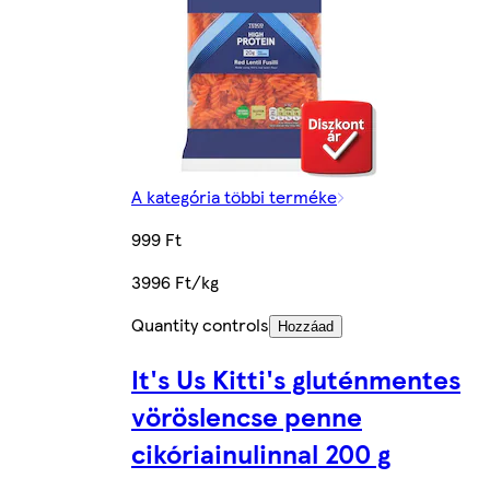
A kategória többi terméke
999 Ft
3996 Ft/kg
Quantity controls
Hozzáad
It's Us Kitti's gluténmentes
vöröslencse penne
cikóriainulinnal 200 g