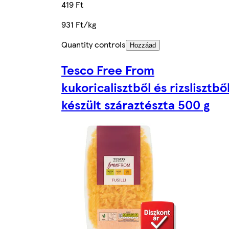
419 Ft
931 Ft/kg
Quantity controls
Hozzáad
Tesco Free From
kukoricalisztből és rizslisztbő
készült száraztészta 500 g