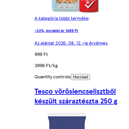
A kategória többi terméke
-32%, korábbi ár 1489 Ft
Az ajánlat 2026. 08. 12.-ig érvényes
999 Ft
3996 Ft/kg
Quantity controls
Hozzáad
Tesco vöröslencselisztből
készült száraztészta 250 g