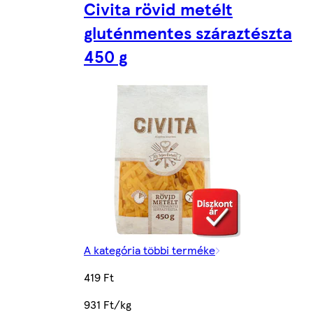
Civita rövid metélt
gluténmentes száraztészta
450 g
A kategória többi terméke
419 Ft
931 Ft/kg