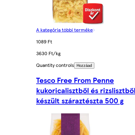
A kategória többi terméke
1089 Ft
3630 Ft/kg
Quantity controls
Hozzáad
Tesco Free From Penne
kukoricalisztből és rizslisztbő
készült száraztészta 500 g