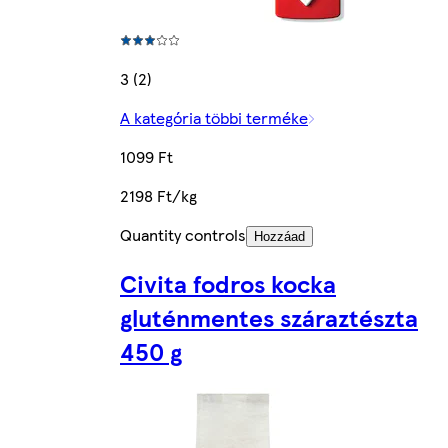
3 (2)
A kategória többi terméke
1099 Ft
2198 Ft/kg
Quantity controls
Hozzáad
Civita fodros kocka
gluténmentes száraztészta
450 g