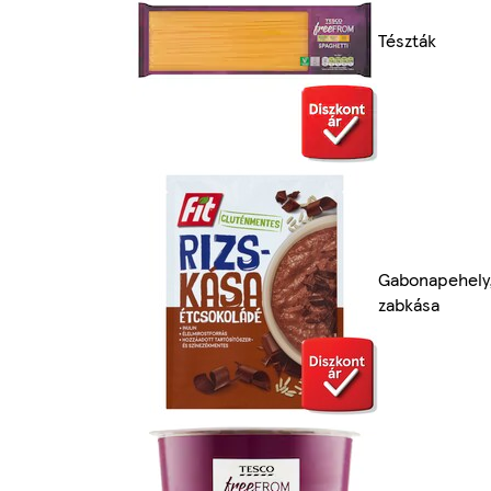
Tészták
Gabonapehely
zabkása