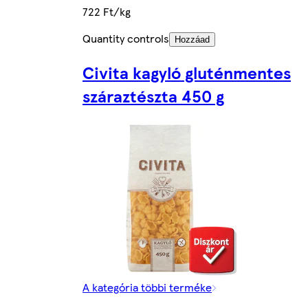
722 Ft/kg
Quantity controls
Hozzáad
Civita kagyló gluténmentes
száraztészta 450 g
A kategória többi terméke