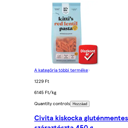
A kategória többi terméke
1229 Ft
6145 Ft/kg
Quantity controls
Hozzáad
Civita kiskocka gluténmentes
száraztészta 450 g