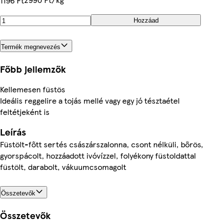
1196 Ft
Hozzáad
Termék megnevezés
Főbb jellemzők
Kellemesen füstös
Ideális reggelire a tojás mellé vagy egy jó tésztaétel
feltétjeként is
Leírás
Füstölt-főtt sertés császárszalonna, csont nélküli, bőrös,
gyorspácolt, hozzáadott ivóvízzel, folyékony füstoldattal
füstölt, darabolt, vákuumcsomagolt
Összetevők
Összetevők