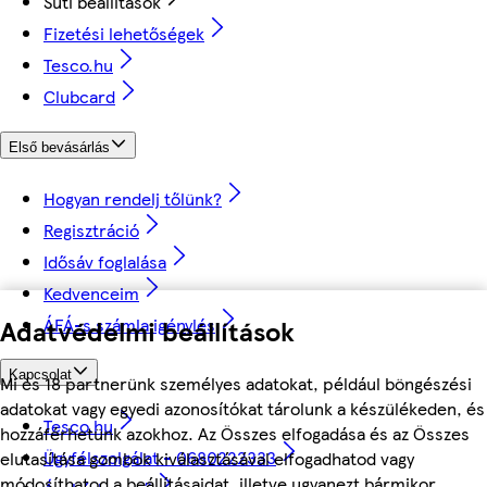
Süti beállítások
Fizetési lehetőségek
Tesco.hu
Clubcard
Első bevásárlás
Hogyan rendelj tőlünk?
Regisztráció
Idősáv foglalása
Kedvenceim
Adatvédelmi beállítások
ÁFÁ-s számla igénylés
Kapcsolat
Mi és 18 partnerünk személyes adatokat, például böngészési
adatokat vagy egyedi azonosítókat tárolunk a készülékeden, és
Tesco.hu
hozzáférhetünk azokhoz. Az Összes elfogadása és az Összes
Ügyfélszolgálat - 0680222333
elutasítása gombok kiválasztásával elfogadhatod vagy
módosíthatod a beállításaidat, illetve ugyanezt bármikor