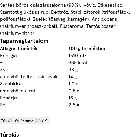
Sertés bőrös császárszalonna (90%), Ivóvíz, Étkezési só,
Szárított glükóz szirup, Dextróz, Stabilizátorok (trifoszfátok,
polifoszfátok), Zselésítőanyag (karragén), Antioxidáns
(nátrium-eritroaszkorbát), Füstaroma, Tartósítószer
(nátrium-nitrit)
Tápanyagtartalom
Átlagos tápérték
100 g termékben
Energia
1510 kJ/
-
365 kcal
Zsír
33 g
amelyből telített zsírsavak
14 g
Szénhidrát
1,0 g
amelyből cukrok
0,5 g
Fehérje
16 g
Só
2,5 g
Tárolás és felhasználás
Tárolás