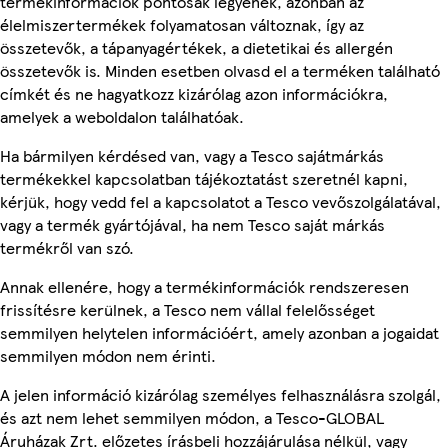
termékinformációk pontosak legyenek, azonban az
élelmiszertermékek folyamatosan változnak, így az
összetevők, a tápanyagértékek, a dietetikai és allergén
összetevők is. Minden esetben olvasd el a terméken található
címkét és ne hagyatkozz kizárólag azon információkra,
amelyek a weboldalon találhatóak.
Ha bármilyen kérdésed van, vagy a Tesco sajátmárkás
termékekkel kapcsolatban tájékoztatást szeretnél kapni,
kérjük, hogy vedd fel a kapcsolatot a Tesco vevőszolgálatával,
vagy a termék gyártójával, ha nem Tesco saját márkás
termékről van szó.
Annak ellenére, hogy a termékinformációk rendszeresen
frissítésre kerülnek, a Tesco nem vállal felelősséget
semmilyen helytelen információért, amely azonban a jogaidat
semmilyen módon nem érinti.
A jelen információ kizárólag személyes felhasználásra szolgál,
és azt nem lehet semmilyen módon, a Tesco-GLOBAL
Áruházak Zrt. előzetes írásbeli hozzájárulása nélkül, vagy